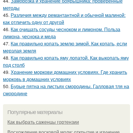
44.
Заморозка и хранение боярышника: проверенные
методы
45.
Различия между ремантантной и обычной малиной:
как отличить одну от другой
46.
Как очищать сосуды чесноком и лимоном. Польза
лимона, чеснока и меда
47.
Как правильно копать землю зимой. Как копать, если
мерзлая земля
48.
Как правильно копать яму лопатой. Как выкопать яму
под столб
49.
Хранение моркови домашних условиях. Где хранить
морковь в домашних условиях
50.
Бурые пятна на листьях смородины. Галловая тля на
смородине
Популярные материалы
Как выбрать саженцы гортензии
Восхождение восковой моли: открытие и изучение