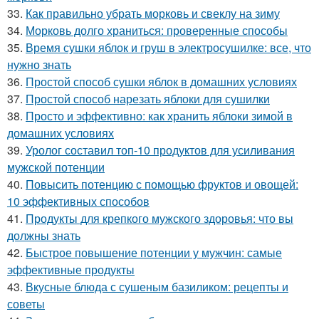
33.
Как правильно убрать морковь и свеклу на зиму
34.
Морковь долго храниться: проверенные способы
35.
Время сушки яблок и груш в электросушилке: все, что
нужно знать
36.
Простой способ сушки яблок в домашних условиях
37.
Простой способ нарезать яблоки для сушилки
38.
Просто и эффективно: как хранить яблоки зимой в
домашних условиях
39.
Уролог составил топ-10 продуктов для усиливания
мужской потенции
40.
Повысить потенцию с помощью фруктов и овощей:
10 эффективных способов
41.
Продукты для крепкого мужского здоровья: что вы
должны знать
42.
Быстрое повышение потенции у мужчин: самые
эффективные продукты
43.
Вкусные блюда с сушеным базиликом: рецепты и
советы