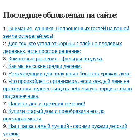
Последние обновления на сайте:
1.
Внимание, дачники! Непрошенных гостей на вашей
земле остерегайтесь!
2.
Для тех, кто устал от борьбы с тлей на плодовых
деревьях, есть простое решение:
3.
Комнатные растения - фильтры воздуха.
4.
Как мы высокие грядки делаем.
5.
Рекомендации для получения богатого урожая лука:
6.
Что произойдёт с организмом, если каждый день на
протяжении недели съедать небольшую порцию семян
подсолнечника.
7.
Напиток для исцеления печение!
8.
Купили старый дом и преобразили его до
неузнаваемости.
9.
Наш папка самый лучший - своими руками детский
уголок.