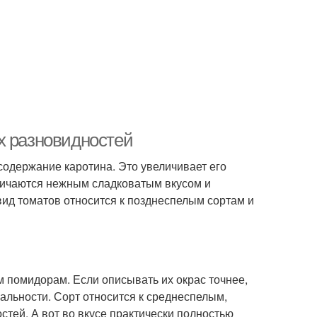
х разновидностей
одержание каротина. Это увеличивает его
личаются нежным сладковатым вкусом и
вид томатов относится к позднеспелым сортам и
м помидорам. Если описывать их окрас точнее,
нальности. Сорт относится к среднеспелым,
стей. А вот во вкусе практически полностью