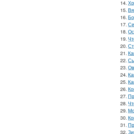
14.
Хр
15.
Вя
16.
Бо
17.
Се
18.
Ос
19.
Чт
20.
Ст
21.
Ка
22.
Сы
23.
Ов
24.
Ка
25.
Ка
26.
Ко
27.
Пр
28.
Чт
29.
Мо
30.
Ко
31.
Пр
32.
Зи