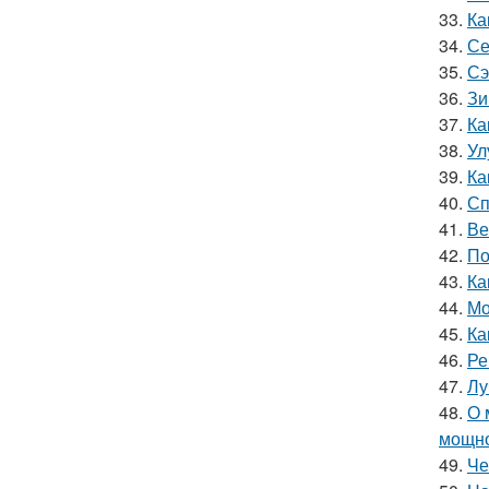
33.
Ка
34.
Се
35.
Сэ
36.
Зи
37.
Ка
38.
Ул
39.
Ка
40.
Сп
41.
Ве
42.
По
43.
Ка
44.
Мо
45.
Ка
46.
Ре
47.
Лу
48.
О 
мощн
49.
Че