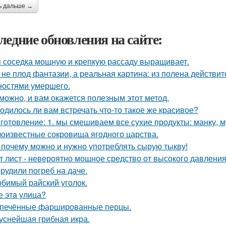
ь дальше →
ледние обновления на сайте:
 соседка мощную и крепкую рассаду выращивает.
 не плод фантазии, а реальная картина: из полена действи
ностями умершего.
можно, и вам окажется полезным этот метод.
одилось ли вам встречать что-то такое же красивое?
готовление: 1. мы смешиваем все сухие продукты: манку, му
оизвестные сокровища ягодного царства.
 почему можно и нужно употреблять сырую тыкву!
т лист - невероятно мощное средство от высокого давления,
рудили погреб на даче.
бимый райский уголок.
е этa улица?
печённые фаршированные перцы.
уснейшая грибная икра.