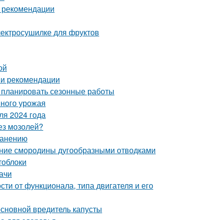
и рекомендации
электросушилке для фруктов
ой
 и рекомендации
о планировать сезонные работы
шного урожая
ля 2024 года
без мозолей?
ранению
ение смородины дугообразными отводками
тоблоки
ачи
сти от функционала, типа двигателя и его
 основной вредитель капусты