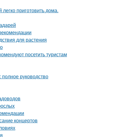
 легко приготовить дома.
радарей
 рекомендации
дствия для растения
во
комендуют посетить туристам
: полное руководство
садоводов
рослых
комендации
исание концертов
словиях
мя