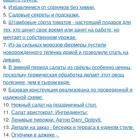
4.
Избавляемся от сорняков без химии.
5.
Садовые секреты и подсказки.
6.
Штамбовые сорта томатов - настоящий подарок для
тех, кто ценит свое время или занят на работе, но
мечтает о собственном урожае.
7.
Из-за сильных морозов фермеры пустили
новорожденного теленка домой и позволили спать на
диване.
8.
В зимний период салаты из свёклы особенно ценны,
поскольку термическая обработка делает этот овощ
полезнее, чем в сыром виде.
9.
Базовая конструкция реализована по проверенной и
надежной схеме:
10.
Нежный салат на праздничный стол.
11.
Салат аристократ. Ингредиенты:
12.
Ленивые пирожки. Автор Dani_Gotovit.
13.
Делали на заказ - беседка и терраса в едином стиле.
14.
Огурчики в аджике -.