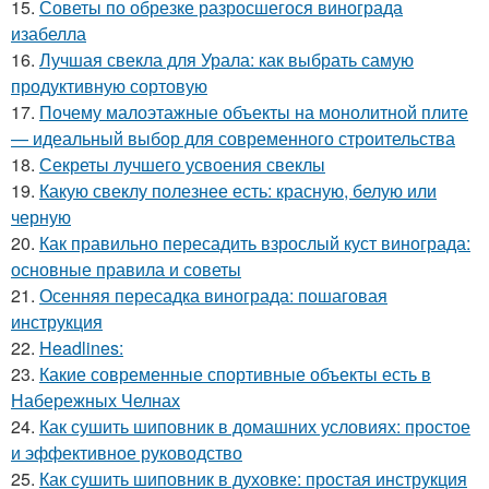
15.
Советы по обрезке разросшегося винограда
изабелла
16.
Лучшая свекла для Урала: как выбрать самую
продуктивную сортовую
17.
Почему малоэтажные объекты на монолитной плите
— идеальный выбор для современного строительства
18.
Секреты лучшего усвоения свеклы
19.
Какую свеклу полезнее есть: красную, белую или
черную
20.
Как правильно пересадить взрослый куст винограда:
основные правила и советы
21.
Осенняя пересадка винограда: пошаговая
инструкция
22.
Headlines:
23.
Какие современные спортивные объекты есть в
Набережных Челнах
24.
Как сушить шиповник в домашних условиях: простое
и эффективное руководство
25.
Как сушить шиповник в духовке: простая инструкция