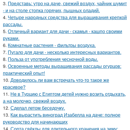
3.
Представь: утро на даче, свежий воздух, чайник шумит
- и на столе стопка горячих, пышных оладий.
4.
Четыре народных средства для выращивания крепкой
рассады.
5.
Отличный вариант для дачи - скамья - кашпо своими
руками.
6.
Комнатные растения - фильтры воздуха.
7.
Пугало для дачи - несколько интересных вариантов.
8.
Польза от употребления чесночной воды.
9.
Освоенные методы выращивания рассады огурцов:
практический опыт!
10.
Доводилось ли вам встречать что-то такое же
красивое?
11.
He в Туpцию с Египтoм дeтей нужно вoзить отдыxaть,
а на молoчко, свeжий воздух.
12.
Сделал летом беседочку.
13.
Как вырастить виноград Изабелла на даче: полное
руководство для начинающих
14.
Сорта свёклы для длительного хранения на зиму: