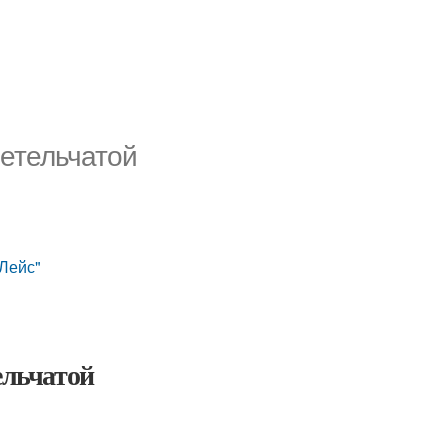
метельчатой
 Лейс"
ельчатой