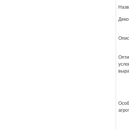
Назв
Деко
Опис
Опт
усло
выра
Особ
агро