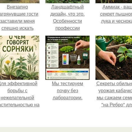
Внезапно
Ландшафтный
Аммиак - ва
агрянувшие гости
дизайн, что это.
секрет пышно
заставили меня
Особенности
лука и чеснока
спешно искать
профессии
ешение, так как на
обстоятельный
ремонт времени
атастрофически не
хватало.
Для эффективной
Мы тестируем
Секреты обильн
борьбы с
почву без
урожая кабачко
нежелательной
лаборатории.
мы сажаем сем
астительностью на
"на Ребро" дл
вашем
максимальног
приусадебном
эффекта.
участке крайне