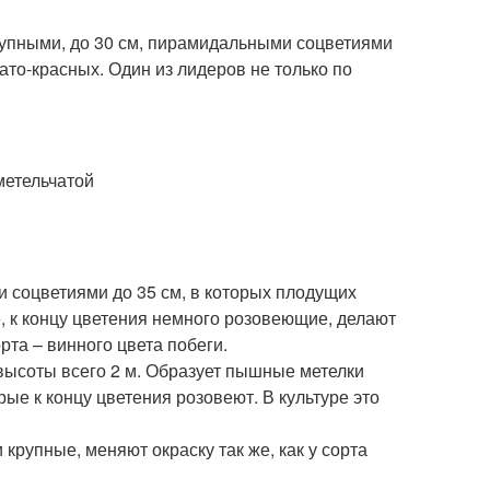
крупными, до 30 см, пирамидальными соцветиями
ато-красных. Один из лидеров не только по
ми соцветиями до 35 см, в которых плодущих
е, к концу цветения немного розовеющие, делают
та – винного цвета побеги.
 высоты всего 2 м. Образует пышные метелки
ые к концу цветения розовеют. В культуре это
и крупные, меняют окраску так же, как у сорта