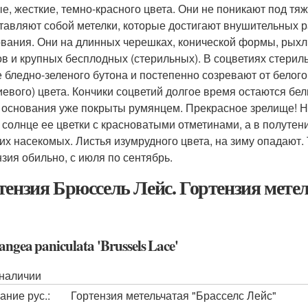
е, жесткие, темно-красного цвета. Они не поникают под тя
тавляют собой метелки, которые достигают внушительных ра
ования. Они на длинных черешках, конической формы, рыхл
ов и крупных бесплодных (стерильных). В соцветиях стерил
е бледно-зеленого бутона и постепенно созревают от белого
иевого) цвета. Кончики соцветий долгое время остаются бе
х основания уже покрыты румянцем. Прекрасное зрелище! На
 солнце ее цветки с красноватыми отметинами, а в полутен
гих насекомых. Листья изумрудного цвета, на зиму опадают.
нзия обильно, с июля по сентябрь.
тензия Брюссель Лейс. Гортензия мете
ngea paniculata 'Brussels Lace'
 наличии
ание рус.:
Гортензия метельчатая "Брасселс Лейс"