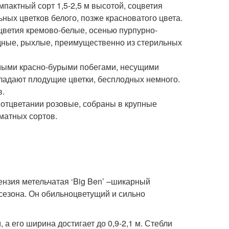
омпактный сорт 1,5-2,5 м высотой, соцветия
ьных цветков белого, позже красноватого цвета.
оцветия кремово-белые, осенью пурпурно-
идные, рыхлые, преимущественно из стерильных
рямыми красно-бурыми побегами, несущими
бладают плодущие цветки, бесплодных немного.
в.
и отцветании розовые, собраны в крупные
матных сортов.
ртензия метельчатая ‘Big Ben’ –шикарный
 сезона. Он обильноцветущий и сильно
 а его ширина достигает до 0,9-2,1 м. Стебли