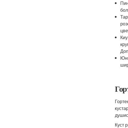
Пин
бол
Тар
роз
цве
Киу
кру
Доп
Юни
шир
Гор
Горте
куста
душис
Куст 