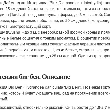
к Даймонд ин. Интеридиа (Pink Diamond син. Interhydia) - к
ее 25 см длиной состоят как из фертильных, так и из стерил
дива (Tardiva) - поздноцветущая форма, до 3 м высотой. С
овые, сравнительно небольшие, до 20 см длиной, конусов
тков. Быстрорастущий сорт.
шу (Kyushu) - до 3 м, с веерообразной формой кроны и п
пные белые соцветия с тонким ароматом. В соцветии прео
олнительным украшением служат красные черешки листье
к (Unique) – 2-3 м высотой. Цветки белые, стерильные, пр
ококонические соцветия до 25 см длиной. Один из трех аро
тензия биг бен. Описание
нзия Big Ben (Hydrangea paniculata ‘Big Ben’). Новинка! Го
рник, который будет украшать ваш сад на протяжении всего
тый.
раскидистый, относительно рыхлый. Он вырастет до 1,8-2,7 м,