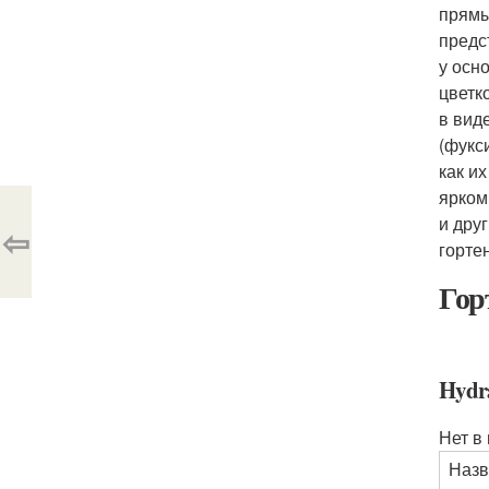
прямы
предс
у осн
цветк
в вид
(фукс
как и
ярком
и дру
⇦
горте
Гор
Hydra
Нет в
Назв