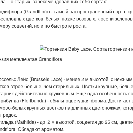
ла – о старых, зарекомендовавших себя сортах:
ндифлора (Grandiflora) - самый распространенный сорт с 
бесплодных цветков, белых, позже розовых, к осени зеленов
меру соцветий, но и по быстроте роста.
нзия метельчатая Grandiflora
ссельс Лейс (Brussels Lace) - менее 2 м высотой, с нежны
тков втрое больше, чем стерильных. Цветки крупные, белы
тарник действительно кружевным. Еще одна особенность сор
рибунда (Floribunda) - обильноцветущая форма. Достигает
мово-белых крупных цветков на длинных цветоножках, котор
т редок.
ильда (Mathilda) - до 2 м высотой, соцветия до 25 см, цветк
ndiflora. Обладают ароматом.