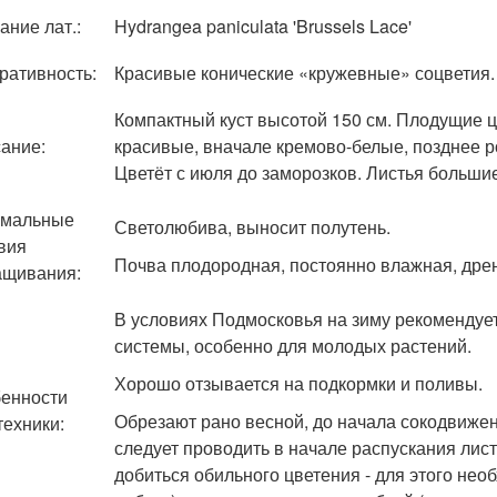
ание лат.:
Hydrangea paniculata 'Brussels Lace'
ративность:
Красивые конические «кружевные» соцветия.
Компактный куст высотой 150 см. Плодущие ц
ание:
красивые, вначале кремово-белые, позднее р
Цветёт с июля до заморозков. Листья больши
имальные
Светолюбива, выносит полутень.
вия
Почва плодородная, постоянно влажная, дре
щивания:
В условиях Подмосковья на зиму рекомендуе
системы, особенно для молодых растений.
Хорошо отзывается на подкормки и поливы.
енности
Обрезают рано весной, до начала сокодвижен
техники:
следует проводить в начале распускания лист
добиться обильного цветения - для этого не