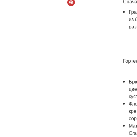
Снача
Гра
из 
раз
Горте
Брю
цве
кус
Фло
кре
сор
Мат
Gra