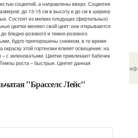
жестью соцветий, а направлены вверх. Соцветия
змеров: до 13-15 см в высоту и до см в ширину
ые. Состоят из мелких плодущих (фертильных)
ьные цветки меняют свой цвет: они открываются
 до бледно-розового и темно-розового
лыми, будто припорошены снежком, в то время
 окраску этой гортензии влияет освещение: на
и – с зеленоватыми. Цветки привлекают бабочек
 Темпы роста – быстрые. Цветет данная
⇨
льчатая "Брасселс Лейс"