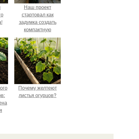
ш
Наш проект
го
стартовал как
!
задумка создать
компактную
беседку для
отдыха.
ого
Почему желтеют
в:
листья огурцов?
ена
я
о