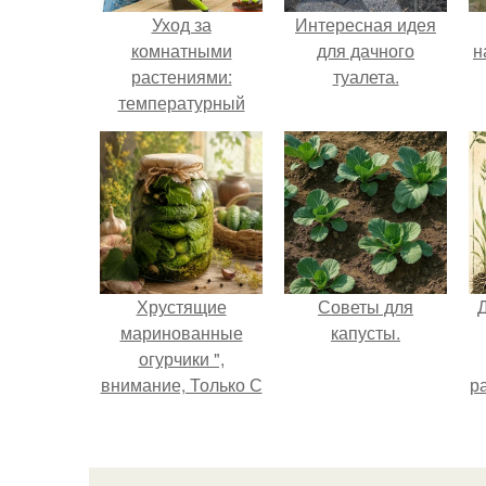
Уход за
Интересная идея
комнатными
для дачного
н
растениями:
туалета.
температурный
режим
р
к
Хрустящие
Советы для
маринованные
капусты.
огурчики ",
внимание, Только С
р
Грядки".