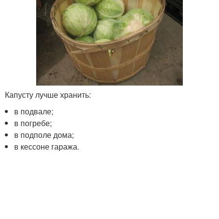
Капусту лучше хранить:
в подвале;
в погребе;
в подполе дома;
в кессоне гаража.