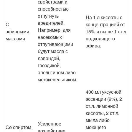
свойствами и
способностью
отпугнуть
На 1 л кислоты с
вредителей.
С
концентрацией от
Например, для
эфирными
15% и выше 1 ст.л
насекомых
маслами
подходящего
отпугивающими
эфира.
будут масла с
лавандой,
гвоздикой,
апельсином либо
можжевельником.
400 мл уксусной
эссенции (9%), 2
ст.л. лимонной
кислоты, 2 ст.л.
мыла либо
Усиленное
Со спиртом
моющего
воздействие.