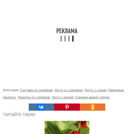
Категории:
Составы от сорняков
,
Уксус от сорняков
,
Уксус с солью
,
Народные
рецепты
,
Рецепты от сорняков
,
Уксус с водой
,
Сорняки между грядок
Читайте также