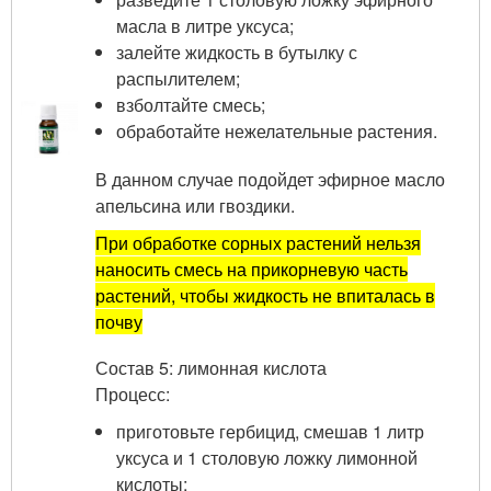
масла в литре уксуса;
залейте жидкость в бутылку с
распылителем;
взболтайте смесь;
обработайте нежелательные растения.
В данном случае подойдет эфирное масло
апельсина или гвоздики.
При обработке сорных растений нельзя
наносить смесь на прикорневую часть
растений, чтобы жидкость не впиталась в
почву
Состав 5: лимонная кислота
Процесс:
приготовьте гербицид, смешав 1 литр
уксуса и 1 столовую ложку лимонной
кислоты;