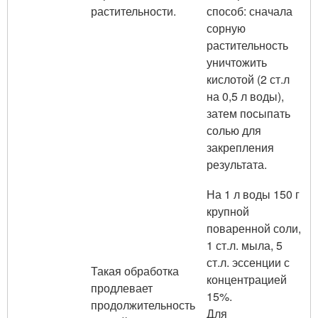
растительности.
способ: сначала
сорную
растительность
уничтожить
кислотой (2 ст.л
на 0,5 л воды),
затем посыпать
солью для
закрепления
результата.
На 1 л воды 150 г
крупной
поваренной соли,
1 ст.л. мыла, 5
ст.л. эссенции с
Такая обработка
концентрацией
продлевает
15%.
продолжительность
Для