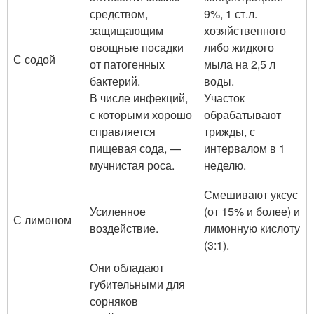
средством,
9%, 1 ст.л.
защищающим
хозяйственного
овощные посадки
либо жидкого
С содой
от патогенных
мыла на 2,5 л
бактерий.
воды.
В числе инфекций,
Участок
с которыми хорошо
обрабатывают
справляется
трижды, с
пищевая сода, —
интервалом в 1
мучнистая роса.
неделю.
Смешивают уксус
Усиленное
(от 15% и более) и
С лимоном
воздействие.
лимонную кислоту
(3:1).
Они обладают
губительными для
сорняков