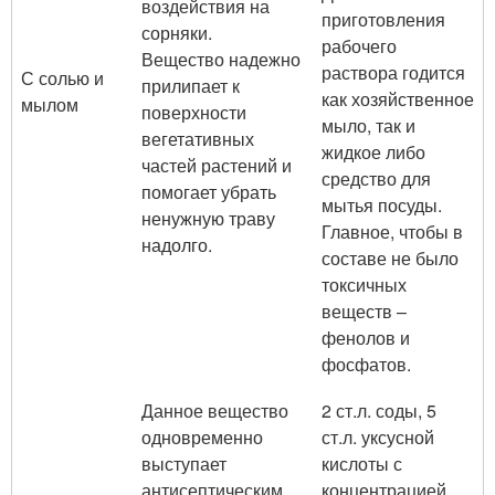
воздействия на
приготовления
сорняки.
рабочего
Вещество надежно
раствора годится
С солью и
прилипает к
как хозяйственное
мылом
поверхности
мыло, так и
вегетативных
жидкое либо
частей растений и
средство для
помогает убрать
мытья посуды.
ненужную траву
Главное, чтобы в
надолго.
составе не было
токсичных
веществ –
фенолов и
фосфатов.
Данное вещество
2 ст.л. соды, 5
одновременно
ст.л. уксусной
выступает
кислоты с
антисептическим
концентрацией