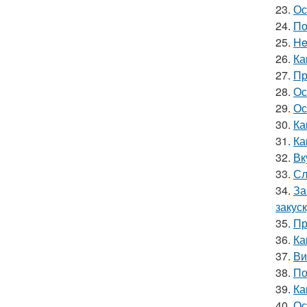
23.
Ос
24.
По
25.
He
26.
Ка
27.
Пр
28.
Ос
29.
Ос
30.
Ка
31.
Ка
32.
Вк
33.
Сл
34.
За
закус
35.
Пр
36.
Ка
37.
Ви
38.
По
39.
Ка
40.
Ос