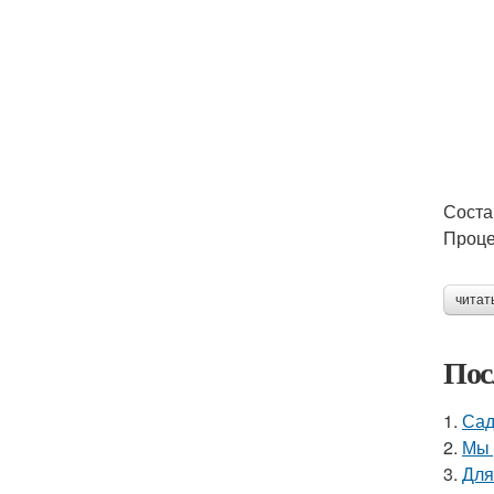
Соста
Проце
читат
Пос
1.
Сад
2.
Мы 
3.
Для