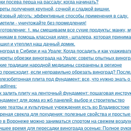
ки посева перца на рассаду: когда начинать?
реты получения крупной, сочной и сладкой вишни.
ёзовый дёготь: эффективные способы применения в саду.
метили - уничтожайте без промедления!
готовление: 1. мы смешиваем все сухие продукты: манку, му
никам в помощь классная идея - шпалера, которая приним
шил и утеплил наш дачный домик.
ноград в Сибири и на Урале: Когда посадить и как ухаживат
креты обрезки винограда на Урале: советы опытных виног
кие традиции народной медицины сохранены в регионе
о происходит, если неправильно обрезать виноград? После
лезобетонная плита под фундамент: все, что нужно знать 
adlines:
к залить плиту на ленточный фундамент: пошаговая инстру
ндамент для дома из жб панелей: выбор и строительство
кие театры и культурные учреждения есть во Владивостоке
реная свекла для похудения: полезные свойства и просты
е в Воронеже можно заниматься спортом на свежем воздух
чшее время для пересадки винограда осенью: Полное руко