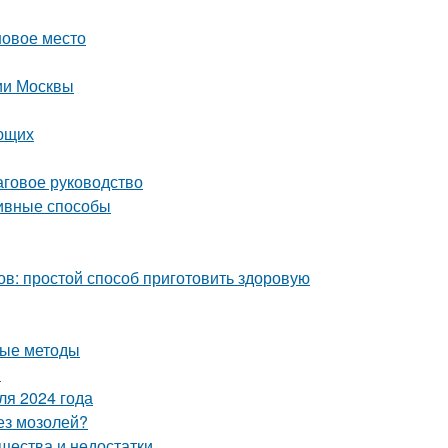
новое место
рии Москвы
ающих
аговое руководство
тивные способы
ов: простой способ приготовить здоровую
ные методы
я
ля 2024 года
без мозолей?
ества и недостатки