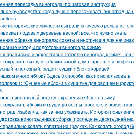
енняя пересадка винограда: пошаговая инструкция
лное руководство: когда лучше пересаживать виноград на 
adlines:
кие исторические личности сыграли ключевую роль в исто
ививка плодовых деревьев весной: всё, что нужно знать
енняя обрезка винограда: советы и инструкция для начин
новные методы подготовки винограда к зиме
к я правильно и эффективно готовлю виноград к зиме: Пош
к сохранить тыкву и кабачки зимой дома: простые и эффек
усный и полезный: рецепт сушки яблок с корицей
ишком много яблок? Здесь 3 способа, как их использовать
головок 1: "Сушеные яблоки в сушилке для овощей и фрукт
ку
офессиональный подход к хранению яблок на зиму
к сохранить яблоки и груши до весны: простые и эффектив
ноград Изабелла, как за ним ухаживать. История появлени
дготовка виноградника к уборке: последние десять дней ию
к правильно копать лопатой на грядках. Как копать огород 
еннее размножение черной смородины черенками. Преимущ