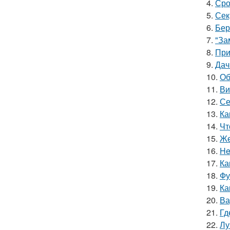
4.
Сро
5.
Сек
6.
Бер
7.
"За
8.
При
9.
Дач
10.
Об
11.
Ви
12.
Се
13.
Ка
14.
Чт
15.
Же
16.
He
17.
Ка
18.
Фу
19.
Ка
20.
Ва
21.
Гд
22.
Лу