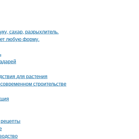
ку, сахар, разрыхлитель.
ает любую форму.
ь
радарей
дствия для растения
о современном строительстве
кция
е рецепты
е
водство