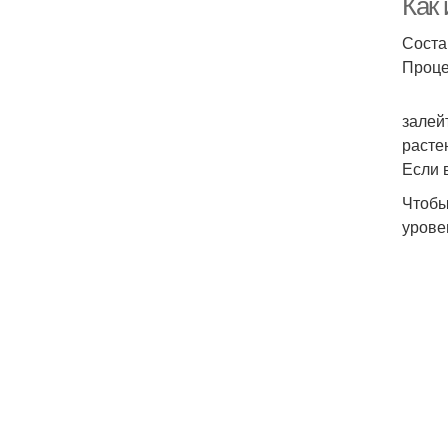
Как 
Соста
Проце
залей
расте
Если 
Чтобы
урове