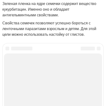
Зеленая пленка на ядре семечки содержит вещество
кукурбитацин. Именно оно и обладает
антигельминтными свойствами.
Свойства семечек позволяют успешно бороться с
ленточными паразитами взрослым и детям. Для этой
цели можно использовать настойку от глистов.
Категории:
Тыквенные семечки
,
Простые способы
,
Сушеные семечки
,
Питательная польза
,
Семечки в домашних условиях
,
Пошаговая инструкция
,
Советы для облегчения
,
Семечки в аэрогриле
,
Семена в пищу
,
Семечки для
женщин
,
Тыквы для избавления
Читайте также