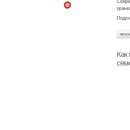
Сохра
храни
Подго
читат
Как
сем