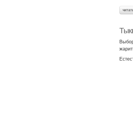
читат
Тык
Выбор
жарит
Естес