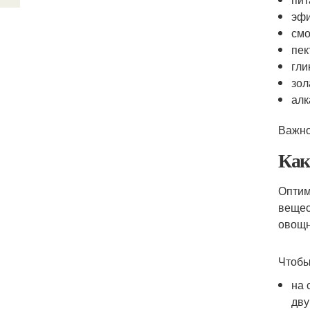
эфи
смо
пек
гли
зол
алк
Важно
Как
Оптим
вещес
овощн
Чтобы
на 
дву