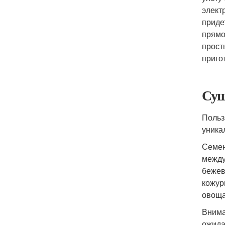
элект
приде
прямо
прост
приго
Суш
Польз
уника
Семен
между
бежев
кожур
овоща
Внима
ожида