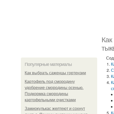
Как
тык
Сод
К
Популярные материалы
С
Как выбрать саженцы гортензии
К
Картофель под смородину
К
удобрение смородины осенью.
с
Подкормка смородины
картофельными очистками
Замиокулькас желтеют и сохнут
К