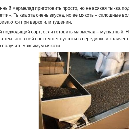
нный мармелад приготовить просто, но не всякая тыква под
етти». Тыква эта очень вкусна, но её мякоть – сплошные вол
риваются при варке или тушении.
 подходящий сорт, если готовить мармелад – мускатный. Н
а тем, что в ней совсем нет пустоты в серединке и количес
 получить максимум мякоти.