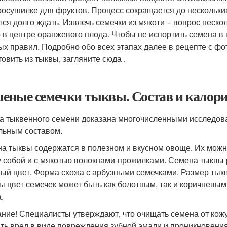
росушилке для фруктов. Процесс сокращается до нескольких
тся долго ждать. Извлечь семечки из мякоти – вопрос неско
 в центре оранжевого плода. Чтобы не испортить семена в 
ых правил. Подробно обо всех этапах далее в рецепте с фот
товить из тыквы, загляните сюда .
еные семечки тыквы. Состав и калор
а тыквенного семени доказана многочисленными исследов
льным составом.
а тыквы содержатся в полезном и вкусном овоще. Их можн
 собой и с мякотью волокнами-прожилками. Семена тыквы 
ый цвет. Форма схожа с арбузными семечками. Размер тык
ы цвет семечек может быть как болотным, так и коричневым.
.
ние! Специалисты утверждают, что очищать семена от кож
ть вред в виде повреждения зубной эмали и проникновения 