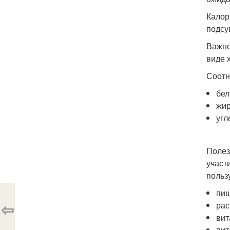
Калор
подсу
Важно
виде 
Соотн
бел
жир
угл
Полез
участ
польз
пищ
⇦
рас
вит
пит