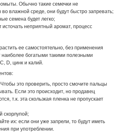
ромыты. Обычно такие семечки не
я во влажной среде, они будут быстро запревать;
ные семена будет легко;
ет источать неприятный аромат, процесс
ырастить ее самостоятельно, без применения
ут наиболее богатыми такими полезными
, D, цинк и калий.
ентов:
 Чтобы это проверить, просто смочите пальцы
ывать. Если это происходит, но продавец
тся, т.к. эта скользкая пленка не пропускает
й скорлупой;
йте их: если они уже запрели, то будут иметь
ния при употреблении.