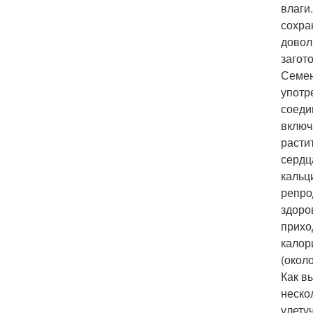
влаги
сохра
довол
загот
Семен
употр
соеди
включ
расти
сердц
кальц
репро
здоро
прихо
калор
(около
Как в
неско
улету