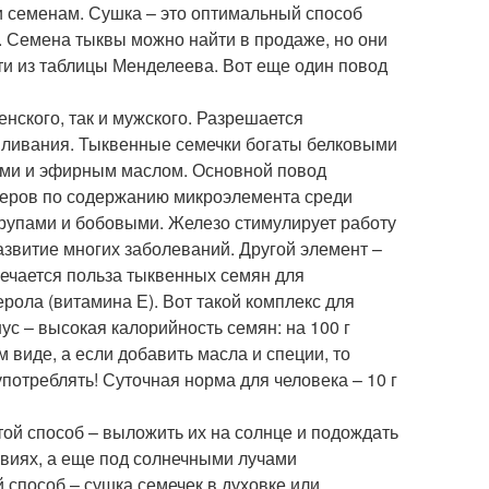
и семенам. Сушка – это оптимальный способ
. Семена тыквы можно найти в продаже, но они
ти из таблицы Менделеева. Вот еще один повод
нского, так и мужского. Разрешается
рмливания. Тыквенные семечки богаты белковыми
ами и эфирным маслом. Основной повод
лидеров по содержанию микроэлемента среди
крупами и бобовыми. Железо стимулирует работу
азвитие многих заболеваний. Другой элемент –
тмечается польза тыквенных семян для
ола (витамина Е). Вот такой комплекс для
с – высокая калорийность семян: на 100 г
м виде, а если добавить масла и специи, то
потреблять! Суточная норма для человека – 10 г
ой способ – выложить их на солнце и подождать
ловиях, а еще под солнечными лучами
способ – сушка семечек в духовке или