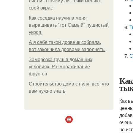
листья. Почему листочки меняют
свой окрас
Как соседка научила меня
выращивать "тот Самый" пушистый
Т
укроп.
А я себе такой дровник собрала,
вот закончила дровами заполнять.
С
Заморозка груш в домашних
условиях. Размораживание
фруктов
Как
Строительство дома с нуля: все, что
тык
вам нужно знать
Как в
ценны
добав
очень
не ис