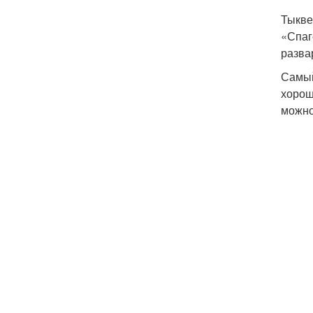
Тыкве
«Спаг
разва
Самый
хорош
можно