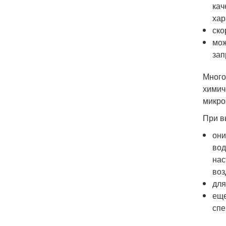
кач
хар
ско
мож
зап
Много
химич
микро
При в
они
вод
нас
воз
для
еще
спе