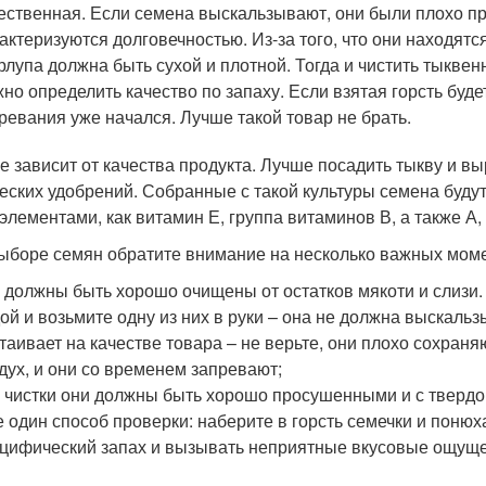
ественная. Если семена выскальзывают, они были плохо п
актеризуются долговечностью. Из-за того, что они находятс
рлупа должна быть сухой и плотной. Тогда и чистить тыквен
но определить качество по запаху. Если взятая горсть буд
ревания уже начался. Лучше такой товар не брать.
е зависит от качества продукта. Лучше посадить тыкву и в
еских удобрений. Собранные с такой культуры семена буд
элементами, как витамин Е, группа витаминов В, а также А, С
ыборе семян обратите внимание на несколько важных мом
 должны быть хорошо очищены от остатков мякоти и слизи.
ой и возьмите одну из них в руки – она не должна выскальз
таивает на качестве товара – не верьте, они плохо сохраняю
дух, и они со временем запревают;
 чистки они должны быть хорошо просушенными и с твердо
 один способ проверки: наберите в горсть семечки и понюха
цифический запах и вызывать неприятные вкусовые ощуще