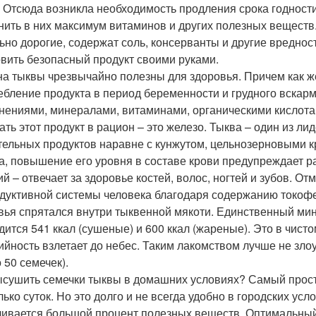
. Отсюда возникла необходимость продления срока годност
нить в них максимум витаминов и других полезных веществ
ьно дорогие, содержат соль, консерванты и другие вреднос
овить безопасный продукт своими руками.
а тыквы чрезвычайно полезны для здоровья. Причем как же
ебление продукта в период беременности и грудного вска
нениями, минералами, витаминами, органическими кислот
ать этот продукт в рацион – это железо. Тыква – один из 
тельных продуктов наравне с кунжутом, цельнозерновыми 
а, повышение его уровня в составе крови предупреждает р
ий – отвечает за здоровье костей, волос, ногтей и зубов. О
дуктивной системы человека благодаря содержанию токофер
вья спрятался внутри тыквенной мякоти. Единственный мину
дится 541 ккал (сушеные) и 600 ккал (жареные). Это в чисто
ийность взлетает до небес. Таким лакомством лучше не злоу
 50 семечек).
ысушить семечки тыквы в домашних условиях? Самый прост
лько суток. Но это долго и не всегда удобно в городских ус
чивается большой процент полезных веществ. Оптимальный 