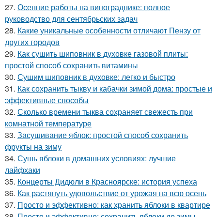
27.
Осенние работы на винограднике: полное
руководство для сентябрьских задач
28.
Какие уникальные особенности отличают Пензу от
других городов
29.
Как сушить шиповник в духовке газовой плиты:
простой способ сохранить витамины
30.
Сушим шиповник в духовке: легко и быстро
31.
Как сохранить тыкву и кабачки зимой дома: простые и
эффективные способы
32.
Сколько времени тыква сохраняет свежесть при
комнатной температуре
33.
Засушивание яблок: простой способ сохранить
фрукты на зиму
34.
Сушь яблоки в домашних условиях: лучшие
лайфхаки
35.
Концерты Дидюли в Красноярске: история успеха
36.
Как растянуть удовольствие от урожая на всю осень
37.
Просто и эффективно: как хранить яблоки в квартире
38.
Просто и эффективно: сохранить яблоки до зимы