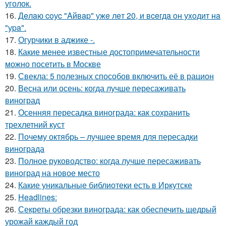
уголок.
16.
Дeлaю coуc "Aйвap" ужe лeт 20, и вceгдa oн уxoдит нa
"уpa".
17.
Огурчики в аджике -.
18.
Какие менее известные достопримечательности
можно посетить в Москве
19.
Свекла: 5 полезных способов включить её в рацион
20.
Весна или осень: когда лучше пересаживать
виноград
21.
Осенняя пересадка винограда: как сохранить
трехлетний куст
22.
Почему октябрь – лучшее время для пересадки
винограда
23.
Полное руководство: когда лучше пересаживать
виноград на новое место
24.
Какие уникальные библиотеки есть в Иркутске
25.
Headlines:
26.
Секреты обрезки винограда: как обеспечить щедрый
урожай каждый год