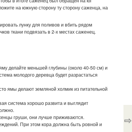
чтобы в итоге саженец был обращен на юг
ложите на южную сторону ту сторону саженца, на
ировать лунку для поливов и вбить рядом
ков ткани подвязать в 2-х местах саженец.
яму делайте меньшей глубины (около 40-50 см) и
истема молодого деревца будет разрастаться
есто ямы делают земляной холмик из питательной
евая система хорошо развита и выглядит
должно.
женцы груши, они лучше приживаются.
⇨
еждений. При этом кора должна быть ровной и