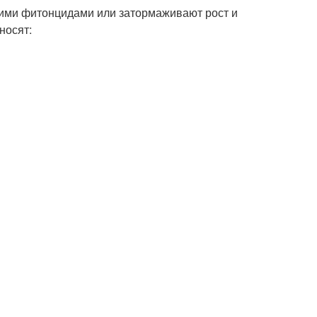
воими фитонцидами или затормаживают рост и
носят: