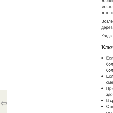
корне
место
котор
Возле
дерев
Когда
Ключ
Есл
бол
бол
Есл
сме
При
здо
⇦
В с
Ств
гла