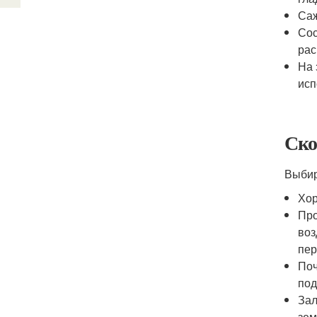
Саж
Сос
рас
На 
исп
Ско
Выбир
Хор
Про
воз
пер
Поч
под
Зал
зем