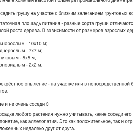
осадить грушу на участке с близким залеганием грунтовых в
таточная площадь питания - разные сорта груши отличаются
илой роста дерева. В зависимости от размеров взрослых д
ьнорослым - 10х10 м;
днерослым– 7х7 м;
ликовым - 5х5 м;
оновидным - 2х2 м.
екрёстное опыление - на участке или в непосредственной б
тов.
е и не очень соседи 3
осадке любого растения нужно учитывать, какие соседи его
 понятие, как аллелопатия. Это как положительное, так и о
ложенных недалеко друг от друга.