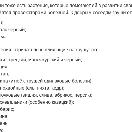
ши тоже есть растения, которые помогают ей в развитии с
вятся провокаторами болезней. К добрым соседям груши от
н;
оль чёрный;
ма.
тения, отрицательно влияющие на грушу это:
хи - грецкий, маньчжурский и чёрный;
ция;
тан;
ина (у неё с грушей одинаковые болезни);
нохвойные (ель, пихта, кедр);
точковые (вишня, слива, абрикос, персик);
жевельники (особенно казацкий);
барис;
ина;
ень;
а;