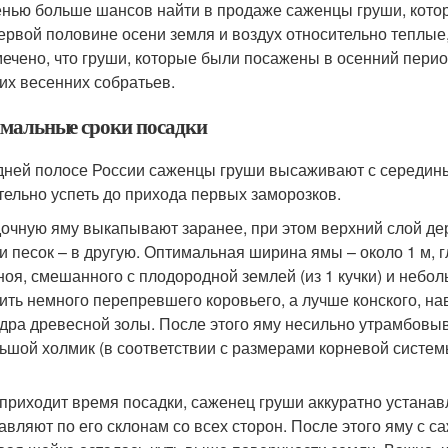
нью больше шансов найти в продаже саженцы груши, котор
ервой половине осени земля и воздух относительно теплы
ечено, что груши, которые были посажены в осенний перио
их весенних собратьев.
мальные сроки посадки
дней полосе России саженцы груши высаживают с середины
тельно успеть до прихода первых заморозков.
очную яму выкапывают заранее, при этом верхний слой дерн
 и песок – в другую. Оптимальная ширина ямы – около 1 м, 
ноя, смешанного с плодородной землей (из 1 кучки) и неб
ить немного перепревшего коровьего, а лучше конского, на
дра древесной золы. После этого яму несильно утрамбовыва
ьшой холмик (в соответствии с размерами корневой систем
 приходит время посадки, саженец груши аккуратно устанав
авляют по его склонам со всех сторон. После этого яму с 