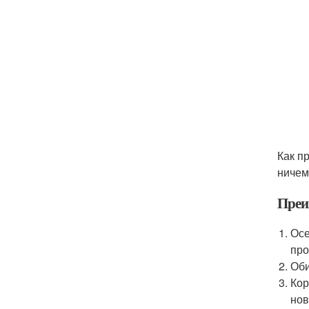
Как п
ничем
Преи
Осе
про
Оби
Кор
нов