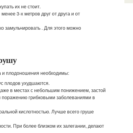
упать их не стоит.
енее 3-х метров друг от друга и от
о замульчировать . Для этого можно
грушу
та и плодоношения необходимы:
ус плодов ухудшаются.
даже в местах с небольшим понижением, застой
в и поражению грибковыми заболеваниями в
ральной кислотностью. Лучше всего груше
ости. При более близком их залегании, делают
.