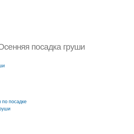
 Осенняя посадка груши
ши
я по посадке
груши