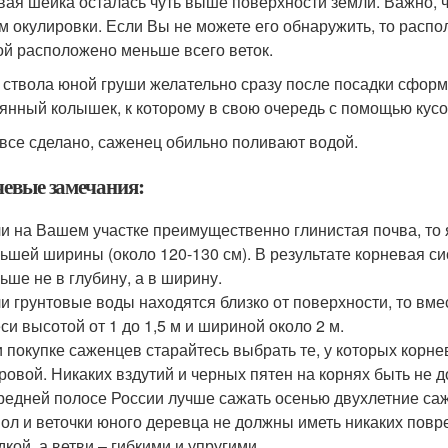
вая шейка осталась чуть выше поверхности земли. Важно, 
м окулировки. Если Вы не можете его обнаружить, то распо
ой расположено меньше всего веток.
 ствола юной груши желательно сразу после посадки сформ
янный колышек, к которому в свою очередь с помощью кусоч
 все сделано, саженец обильно поливают водой.
евые замечания:
и на Вашем участке преимущественно глинистая почва, то 
ьшей ширины (около 120-130 см). В результате корневая с
ьше не в глубину, а в ширину.
и грунтовые воды находятся близко от поверхности, то вм
си высотой от 1 до 1,5 м и шириной около 2 м.
 покупке саженцев старайтесь выбрать те, у которых корн
ровой. Никаких вздутий и черных пятен на корнях быть не 
редней полосе России лучше сажать осенью двухлетние са
ол и веточки юного деревца не должны иметь никаких повр
дкой, а ветви – гибкими и упругими.