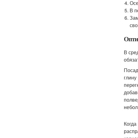
Осе
В п
Зам
сво
Опти
В сре
обяза
Посад
глину
перег
добав
полве
небол
Когда
распр