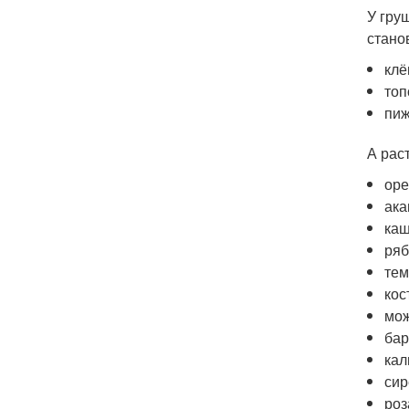
У гру
стано
клё
топ
пиж
А рас
оре
ака
каш
ряб
тем
кос
мож
бар
кал
сир
роз