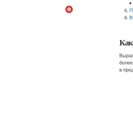
П
В
Как
Вырас
более
в про