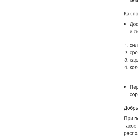
Как п
Дос
и с
сил
сре
кар
кол
Пер
сор
Добры
При п
такое
распо