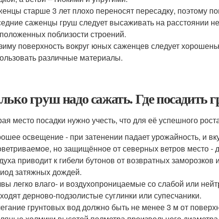
енцы старше 3 лет плохо переносят пересадку, поэтому пок
едние саженцы груш следует высаживать на расстоянии не м
положенных поблизости строений.
зиму поверхность вокруг юных саженцев следует хорошеньк
ользовать различные материалы.
лько груш надо сажать. Где посадить 
ая место посадки нужно учесть, что для её успешного рос
ошее освещение - при затенении падает урожайность, и вк
ветриваемое, но защищённое от северных ветров место - 
духа приводит к гибели бутонов от возвратных заморозко
иод затяжных дождей.
вы легко влаго- и воздухопроницаемые со слабой или нейт
ходят дерново-подзолистые суглинки или супесчаники.
егание грунтовых вод должно быть не менее 3 м от поверхн
ляные холмики высотой полметра произвольного диаметра