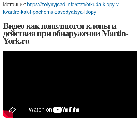
Источник:
https://zelynyjsad.info/stati/otkuda-klopy-v-
kvartire-kak-i-pochemu-zavodyatsya-klopy
Видео как появляются клопы и
действия при обнаружении Martin-
York.ru