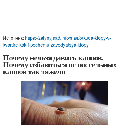
Источник:
https://zelynyjsad.info/stati/otkuda-klopy-v-
kvartire-kak-i-pochemu-zavodyatsya-klopy
Почему нельзя давить клопов.
Почему избавиться от постельных
клопов так тяжело