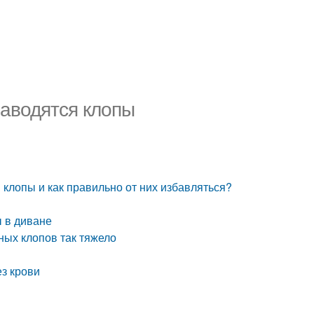
заводятся клопы
 клопы и как правильно от них избавляться?
ы в диване
ных клопов так тяжело
ез крови