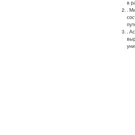
в р
. М
сос
пут
. А
выр
уни