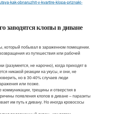
tsya-kak-obnaruzhit-v-kvartire-klopa-priznaki-
го заводятся клопы в диване
ры, который побывал в зараженном помещении.
 возвращения из путешествия или рабочей
 (разумеется, не нарочно), когда приходят в
ется никакой реакции на укусы, и они, не
поверить, но в 30-40% случаев люди
аражения или позже.
е коммуникации, трещины и отверстия в
причины появления клопов в диване – паразиты
вает им путь к дивану. Но иногда кровососы