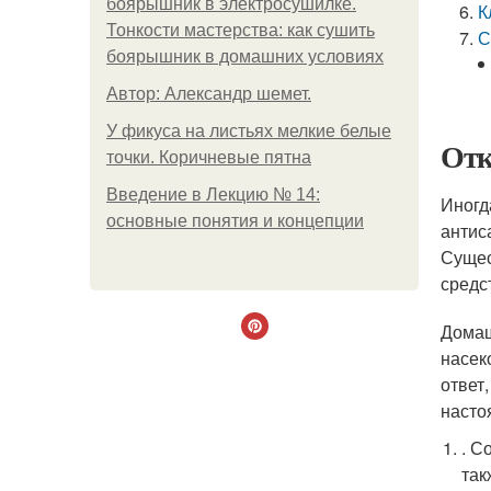
боярышник в электросушилке.
К
Тонкости мастерства: как сушить
С
боярышник в домашних условиях
Автор: Александр шемет.
У фикуса на листьях мелкие белые
Отк
точки. Коричневые пятна
Введение в Лекцию № 14:
Иногд
основные понятия и концепции
антис
Сущес
средс
Домаш
насек
ответ
насто
. С
так