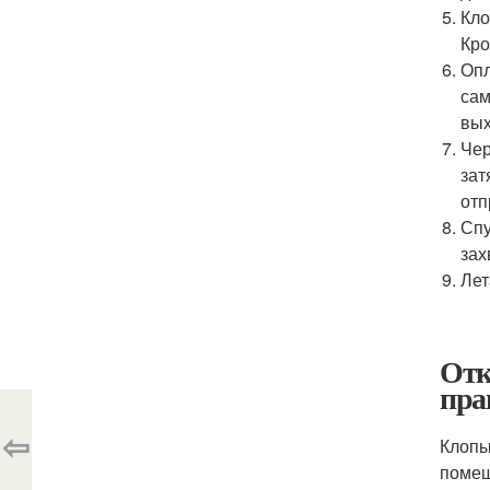
Кло
Кро
Опл
сам
вых
Чер
зат
отп
Спу
зах
Лет
Отк
пра
⇦
Клопы
помещ