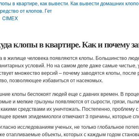
лопы в квартире, как вывести. Как вывести домашних клоп
редство от клопов. Гет
CIMEX
уда клопы в квартире. Как и почему з
а в жилище человека появляются клопы. Большинство людей
анитарных условий. Но на самом деле даже самые чистые,
твует множество версий – почему заводятся клопы, после 
тво, позволяющее избавиться от насекомых.
ние клопы беспокоят людей еще с давних времен. В проце
омые и мелкие грызуны появляются от сырости, грязи, пыли
, какими средствами их уничтожать. Постепенно, проблему 
ящее время эпидемиологи отмечают 3 причины, которые сп
огласно исследованиям ученых, не только глобальное поте
же отапливаемые объекты, которых с каждым годом станов