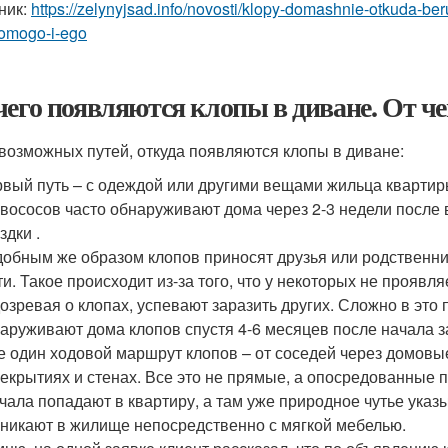
ник:
https://zelynyjsad.info/novosti/klopy-domashnie-otkuda-beru
omogo-i-ego
чего появляются клопы в диване. От че
 возможных путей, откуда появляются клопы в диване:
вый путь – с одеждой или другими вещами жильца кварти
вососов часто обнаруживают дома через 2-3 недели после
здки .
обным же образом клопов приносят друзья или родственники
ти. Такое происходит из-за того, что у некоторых не проявля
озревая о клопах, успевают заразить других. Сложно в это 
аруживают дома клопов спустя 4-6 месяцев после начала з
 один ходовой маршрут клопов – от соседей через домовы
екрытиях и стенах. Все это не прямые, а опосредованные 
чала попадают в квартиру, а там уже природное чутье указы
никают в жилище непосредственно с мягкой мебелью.