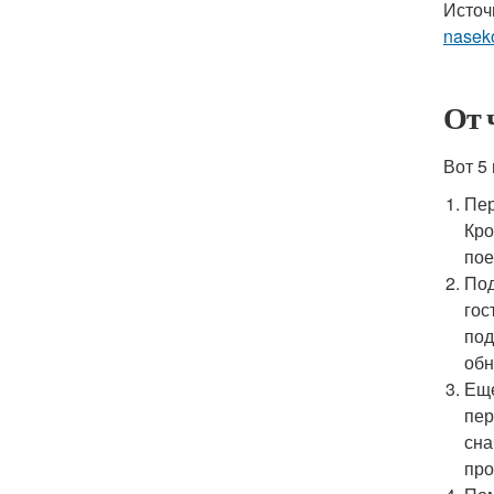
Источ
nasek
От 
Вот 5
Пер
Кро
пое
Под
гос
под
обн
Еще
пер
сна
про