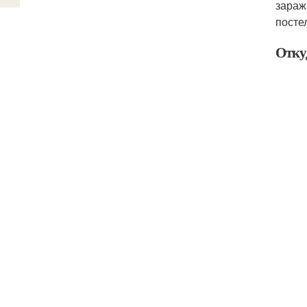
зараж
посте
Отку