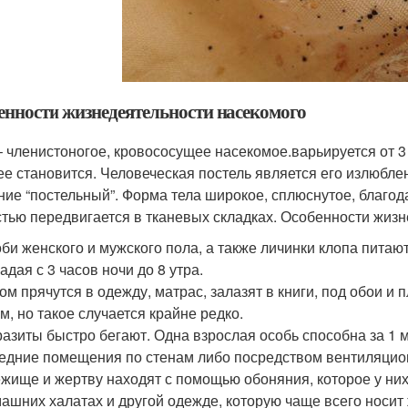
енности жизнедеятельности насекомого
– членистоногое, кровососущее насекомое.варьируется от 3 
ее становится. Человеческая постель является его излюбле
ние “постельный”. Форма тела широкое, сплюснутое, благод
стью передвигается в тканевых складках. Особенности жизн
би женского и мужского пола, а также личинки клопа питаю
адая с 3 часов ночи до 8 утра.
ом прячутся в одежду, матрас, залазят в книги, под обои и
м, но такое случается крайне редко.
азиты быстро бегают. Одна взрослая особь способна за 1 
едние помещения по стенам либо посредством вентиляцио
жище и жертву находят с помощью обоняния, которое у них
ашних халатах и другой одежде, которую чаще всего носит