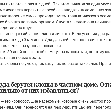
пы питаются 1 раз в 7 дней. При этом личинка за один укус в
ме человека паразиты способны нападать на домашних жив
одотворение самки проходит путем травматического осеме
ке брюшко половым органом. Спустя 2 недели она начинает
одит до 500 штук.
ез месяц из яйца появляется личинка. Если условия для 
ягивается до 3 месяцев. Для дальнейшего роста личинке тр
равляется сразу после рождения.
стя 30 дней новые особи смогут размножаться, поэтому ко
ватывая новые места.
ать клопы не умеют, так как у них не развиты крылья. Прыга
уда берутся клопы в частном доме. Отк
вильно от них избавляться?
 – это кровососущие насекомые, которые очень быстро про
ениям. Они переносятся на грызунах, птицах или переполз