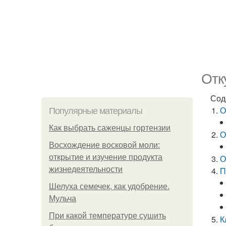
Отк
Сод
О
Популярные материалы
Как выбрать саженцы гортензии
О
Восхождение восковой моли:
открытие и изучение продукта
О
жизнедеятельности
П
Шелуха семечек, как удобрение.
Мульча
При какой температуре сушить
К