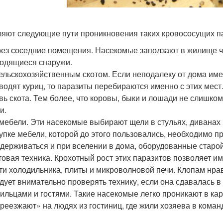
яют следующие пути проникновения таких кровососущих па
ез соседние помещения. Насекомые заползают в жилище ч
одящиеся снаружи.
ельскохозяйственным скотом. Если неподалеку от дома имее
водят куриц, то паразиты перебираются именно с этих мест.
вь скота. Тем более, что коровы, быки и лошади не слишко
и.
мебели. Эти насекомые выбирают щели в стульях, диванах 
упке мебели, которой до этого пользовались, необходимо пр
держиваться и при вселении в дома, оборудованные старо
овая техника. Крохотный рост этих паразитов позволяет и
ти холодильника, плиты и микроволновой печи. Клопам нра
дует внимательно проверять технику, если она сдавалась в 
ильцами и гостями. Такие насекомые легко проникают в ка
реезжают» на людях из гостиниц, где жили хозяева в коман