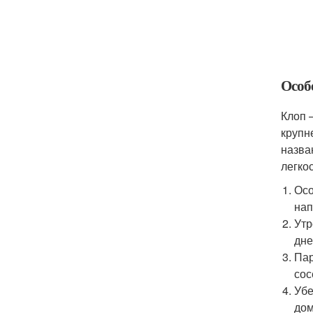
Особ
Клоп 
крупн
назва
легко
Осо
нап
Утр
дне
Пар
сос
Убе
дом