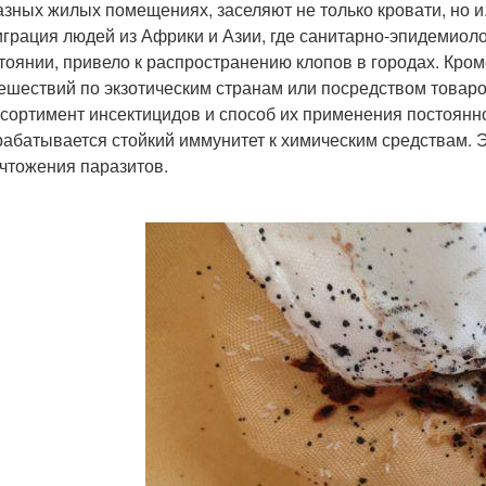
азных жилых помещениях, заселяют не только кровати, но и
играция людей из Африки и Азии, где санитарно-эпидемиол
тоянии, привело к распространению клопов в городах. Кро
ешествий по экзотическим странам или посредством товар
ссортимент инсектицидов и способ их применения постоянно
абатывается стойкий иммунитет к химическим средствам. 
чтожения паразитов.