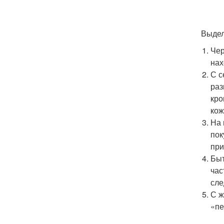
Выдел
Чер
нах
С с
раз
кро
кож
На 
пок
при
Быт
час
сле
С ж
«пе