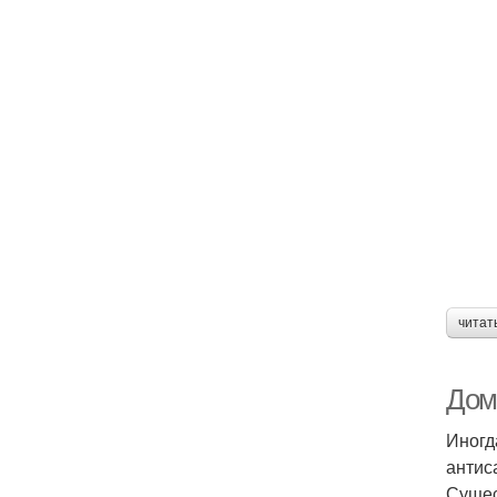
читат
Дом
Иногд
антис
Сущес