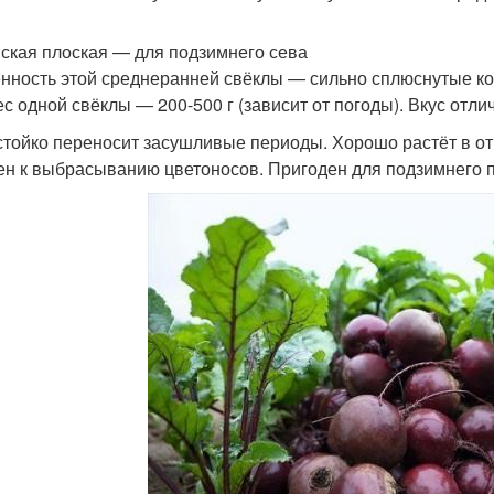
ская плоская — для подзимнего сева
нность этой среднеранней свёклы — сильно сплюснутые кор
Вес одной свёклы — 200-500 г (зависит от погоды). Вкус отли
стойко переносит засушливые периоды. Хорошо растёт в откр
ен к выбрасыванию цветоносов. Пригоден для подзимнего 