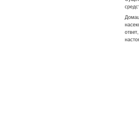
средс
Домаш
насек
ответ
насто