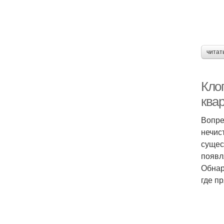
читат
Кло
ква
Вопре
нечис
сущес
появл
Обнар
где п