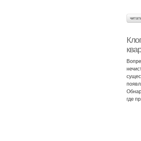
читат
Кло
ква
Вопре
нечис
сущес
появл
Обнар
где п