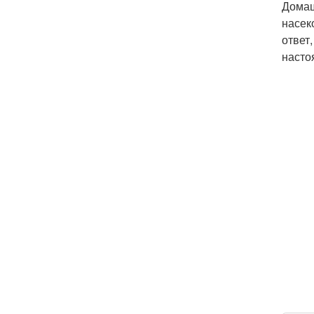
Домаш
насек
ответ
насто