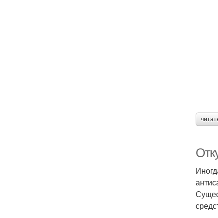
читат
Отк
Иногд
антис
Сущес
средс