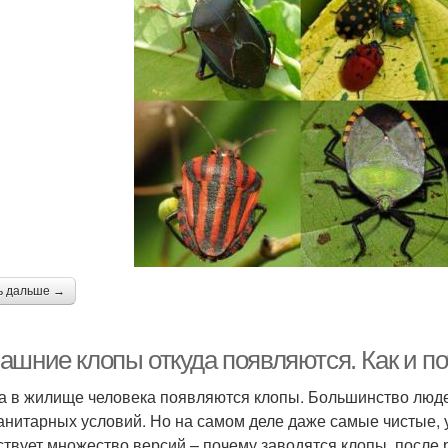
ь дальше →
ашние клопы откуда появляются. Как и п
а в жилище человека появляются клопы. Большинство людей
анитарных условий. Но на самом деле даже самые чистые,
твует множество версий – почему заводятся клопы, после 