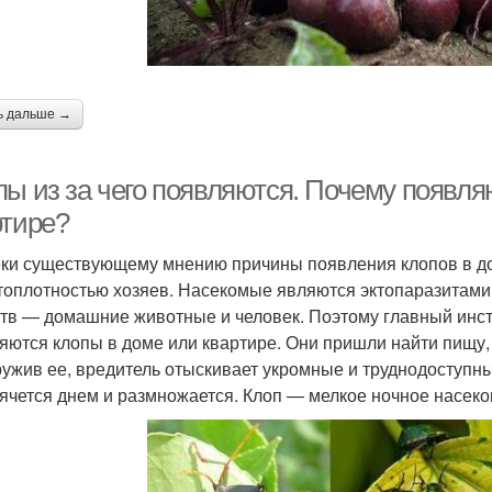
ь дальше →
пы из за чего появляются. Почему появля
ртире?
ки существующему мнению причины появления клопов в дом
топлотностью хозяев. Насекомые являются эктопаразитами
тв — домашние животные и человек. Поэтому главный инсти
яются клопы в доме или квартире. Они пришли найти пищу,
ужив ее, вредитель отыскивает укромные и труднодоступны
рячется днем и размножается. Клоп — мелкое ночное насеко