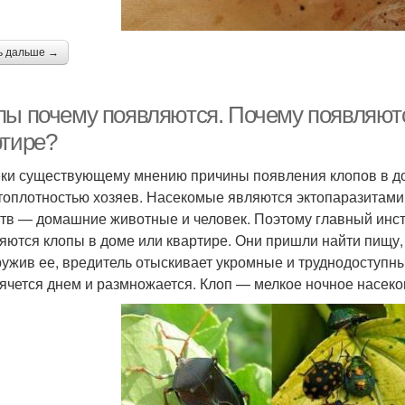
ь дальше →
пы почему появляются. Почему появляютс
ртире?
ки существующему мнению причины появления клопов в дом
топлотностью хозяев. Насекомые являются эктопаразитами
тв — домашние животные и человек. Поэтому главный инсти
яются клопы в доме или квартире. Они пришли найти пищу,
ужив ее, вредитель отыскивает укромные и труднодоступны
рячется днем и размножается. Клоп — мелкое ночное насеко