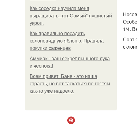
Как соседка научила меня
Носов
выращивать "тот Самый" пушистый
Особе
укроп.
1/4. 
Как правильно посадить
Сорт 
колоновидную яблоню. Правила
склон
покупки саженцев
Аммиак - ваш секрет пышного лука
и чеснока!
Всем привет! Баня - это наша
страсть, но вот таскаться по гостям
как-то уже надоело.