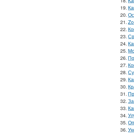
18.
Ка
19.
Ка
20.
Ос
21.
Zo
22.
Ко
23.
Ср
24.
Ка
25.
Мо
26.
По
27.
Ко
28.
Су
29.
Ка
30.
Кр
31.
Пр
32.
За
33.
Ка
34.
Ул
35.
Оп
36.
Ух