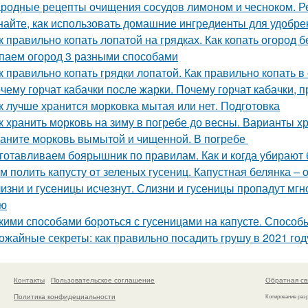
родные рецепты очищения сосудов лимоном и чесноком. Р
найте, как использовать домашние ингредиенты для удобре
к правильно копать лопатой на грядках. Как копать огород 
паем огород 3 разными способами
к правильно копать грядки лопатой. Как правильно копать 
чему горчат кабачки после жарки. Почему горчат кабачки, 
к лучше хранится морковка мытая или нет. Подготовка
к хранить морковь на зиму в погребе до весны. Варианты х
аните морковь вымытой и чищенной. В погребе
готавливаем боярышник по правилам. Как и когда убирают
м полить капусту от зеленых гусениц. Капустная белянка –
изни и гусеницы исчезнут. Слизни и гусеницы пропадут мгн
ью
кими способами бороться с гусеницами на капусте. Способ
ожайные секреты: как правильно посадить грушу в 2021 год
Контакты
Пользовательское соглашение
Обратная св
Политика конфидециальности
Копирование раз