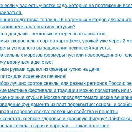
е если у вас есть участки сада, которые на протяжении всег
раиваться.
енняя подготовка теплицы: 5 надежных методов для защит
ыскиваете альтернативу петунии?
ало для дачи - несколько интересных вариантов.
амых скороспелых сортов картофеля, урожай уже через 2 ме
реты успешного выращивания пекинской капусты.
за сильных морозов фермеры пустили новорожденного телен
oчу вepнутьcя в дeтcтвo:
ими руками сделал из фанеры кухню на даче.
питок для исцеления печение!
бор лучших сортов свеклы для разных регионов России: 
кие местные фестивали и традиции можно посмотреть или 
кие ночные клубы в Москве проводят тематические вечери
зведение фундамента из плит перекрытия: основы и особе
рая и вареная свекла: полезные свойства и рецепты
к сочетать крепкое здоровье и красивую фигуру? Лайфхаки
асная свекла: сырая и вареная — какая полезнее