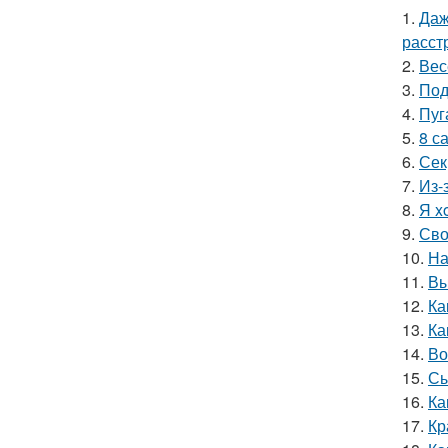
1.
Даж
расст
2.
Вес
3.
Под
4.
Пуг
5.
8 с
6.
Сек
7.
Из-
8.
Я x
9.
Сво
10.
На
11.
Вы
12.
Ка
13.
Ка
14.
Во
15.
Сы
16.
Ка
17.
Кр