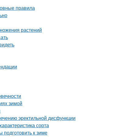
сновные правила
льно
множения растений
вать
видеть
ендации
овечности
виях зимой
ы
лечению эректильной дисфункции
характеристика сорта
ы подготовить к зиме