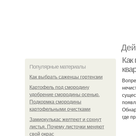
Дей
Как
Популярные материалы
ква
Как выбрать саженцы гортензии
Вопре
нечис
Картофель под смородину
сущес
удобрение смородины осенью.
появл
Подкормка смородины
Обнар
картофельными очистками
где п
Замиокулькас желтеют и сохнут
листья. Почему листочки меняют
свой окрас