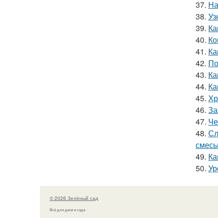
37.
На
38.
Уз
39.
Ка
40.
Ко
41.
Ка
42.
По
43.
Ка
44.
Ка
45.
Хр
46.
За
47.
Че
48.
Сл
смес
49.
Ка
50.
Ур
© 2026 Зелёный сад
Всё для дачи и сада