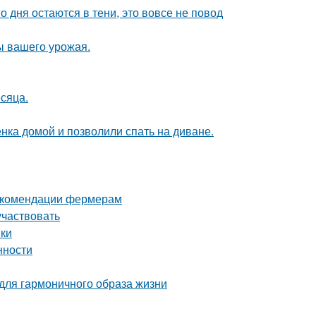
о дня остаются в тени, это вовсе не повод
ы вашего урожая.
сяца.
ка домой и позволили спать на диване.
рекомендации фермерам
участвовать
нки
нности
 для гармоничного образа жизни