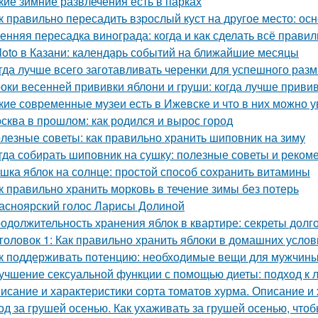
кие зимние развлечения есть в парках
к правильно пересадить взрослый куст на другое место: о
енняя пересадка винограда: когда и как сделать всё прави
loto в Казани: календарь событий на ближайшие месяцы
гда лучше всего заготавливать черенки для успешного раз
оки весенней прививки яблони и груши: когда лучше приви
кие современные музеи есть в Ижевске и что в них можно у
сква в прошлом: как родился и вырос город
лезные советы: как правильно хранить шиповник на зиму
гда собирать шиповник на сушку: полезные советы и реком
шка яблок на солнце: простой способ сохранить витамины
к правильно хранить морковь в течение зимы без потерь
асноярский голос Ларисы Долиной
одолжительность хранения яблок в квартире: секреты долг
головок 1: Как правильно хранить яблоки в домашних усло
к поддерживать потенцию: необходимые вещи для мужчин
учшение сексуальной функции с помощью диеты: подход к 
исание и характеристики сорта томатов хурма. Описание и 
од за грушей осенью. Как ухаживать за грушей осенью, чтоб