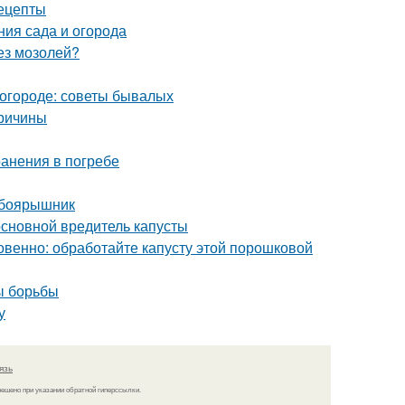
ецепты
ния сада и огорода
без мозолей?
в огороде: советы бывалых
причины
ранения в погребе
 боярышник
 основной вредитель капусты
овенно: обработайте капусту этой порошковой
ы борьбы
у
язь
решено при указании обратной гиперссылки.