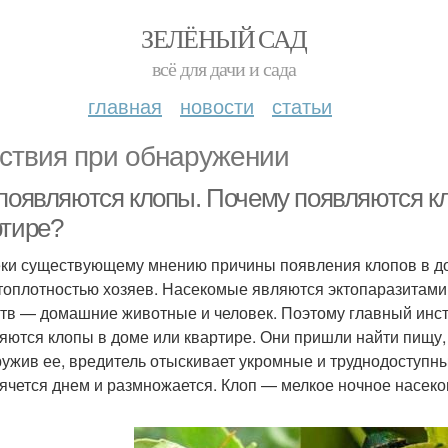
ЗЕЛЁНЫЙ САД
всё для дачи и сада
главная
новости
статьи
ствия при обнаружении
 появляются клопы. Почему появляются к
ртире?
ки существующему мнению причины появления клопов в дом
топлотностью хозяев. Насекомые являются эктопаразитами
тв — домашние животные и человек. Поэтому главный инсти
яются клопы в доме или квартире. Они пришли найти пищу,
ужив ее, вредитель отыскивает укромные и труднодоступны
рячется днем и размножается. Клоп — мелкое ночное насеко