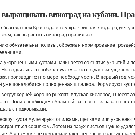
 выращивать виноград на кубани. Пра
в благодатном Краснодарском крае винная ягода радует ур
ажем, как вырастить виноград правильно.
нию обязательны поливы, обрезка и нормирование гроздей;
еваниями.
за укорененными кустами начинается со снятия укрытий и п
. Не подвязывают побеги пучком – это создаст загущенност
зка производится по мере необходимости. В первый год мож
й уже понадобится полноценная шпалера. Формируют куст в 
 вокруг корней хорошо рыхлят, впуская кислород. Вносят а
ают. Полив необходим обильный: за сезон – 4 раза по полт
щать с подкормками.
 вокруг куста мульчируют опилками, щепками или укрывают ч
остраняться сорнякам. Летом из пазух листьев нужно удал
ние. Азотом уже не подкармливают, теперь используют кали