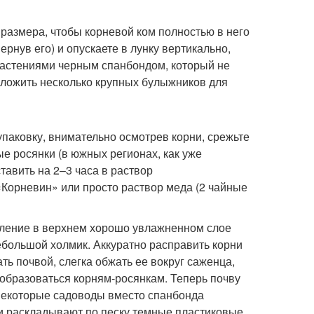
 размера, чтобы корневой ком полностью в него
рнув его) и опускаете в лунку вертикально,
растениями черным спанбондом, который не
положить несколько крупных булыжников для
упаковку, внимательно осмотрев корни, срежьте
е росянки (в южных регионах, как уже
тавить на 2–3 часа в раствор
 «Корневин» или просто раствор меда (2 чайные
бление в верхнем хорошо увлажненном слое
небольшой холмик. Аккуратно расправить корни
ть почвой, слегка обжать ее вокруг саженца,
ь образоваться корням-росянкам. Теперь почву
Некоторые садоводы вместо спанбонда
ли раскладывают по песку темные пластиковые