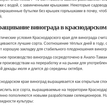
ки с водой, с завинченными крышками. Некоторые садовод
окрашенные бутылки без крышек горлышками в почву, чтобы
й.
ащивание винограда в краснодарском 
тические условия Краснодарского края для винограда счит
иваются лучшие сорта. Соотношение тёплых дней в году, с
т хорошую закладку для стабильного плодоношения виногр
ное производство винограда сосредоточено в Анапо-Таман
м производствам на переработку и на рынки для употреблен
ей декады июля и длится до середины октября.
снодарском крае виноград выращивается как открытым спос
ислить все сорта, выращиваемые на территории Краснодарс
янно пополняются новыми разработками селекционеров. 
видности культуры: