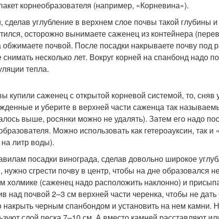
пакет корнеобразователя (например, «Корневина»).
, сделав углубление в верхнем слое почвы такой глубины и
тился, осторожно вынимаете саженец из контейнера (переве
а обжимаете почвой. После посадки накрываете почву под 
е снимать несколько лет. Вокруг корней на спанбонд надо 
уляции тепла.
вы купили саженец с открытой корневой системой, то, сняв 
жденные и уберите в верхней части саженца так называемы
алось выше, росянки можно не удалять). Затем его надо пос
образователя. Можно использовать как гетероауксин, так и
 на литр воды).
авилам посадки винограда, сделав довольно широкое углу
, нужно сгрести почву в центр, чтобы на дне образовался 
ом холмике (саженец надо расположить наклонно) и присыпа
ив над почвой 2–3 см верхней части черенка, чтобы не дат
 накрыть черным спанбондом и установить на нем камни. 
ьзуют слой песка 7–10 см. А вместо камней расставляют и