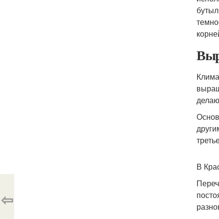
бутыл
темно
корне
Выр
Клима
выращ
делаю
Основ
други
треть
В Кра
Переч
⇦
посто
разно