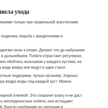
вила ухода
ожаями только при правильной агротехнике.
 подвязка; борьба с вредителями и
одвязки лозы к опоре. Делают это до набухания
ь в дальнейшем. Побеги отрастают регулярно,
но обойтись колышком у каждого кустика, на
виде веера или ведут в один ствол.
зотные подкормки, лучше органику. Хорошо
ора ведра воды под каждый куст. Можно
ерной пленкой. Это сохранит влагу и не даст
ять неплодоносные побеги, они истощают
й. Вносят удобрения до цветения и