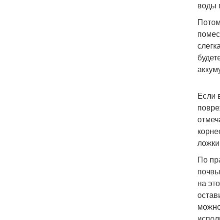
воды 
Потом
помес
слегк
будет
аккум
Если 
повре
отмеч
корне
ложки
По пр
почвы
на эт
остав
можно
испол