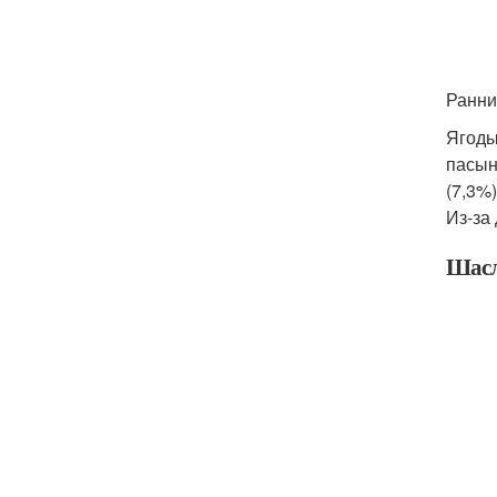
Ранни
Ягоды
пасын
(7,3%
Из-за
Шасл