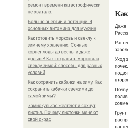
ремонт времени катастрофически
Как
не хватало.
Больше энергии и потенции: 4
Даже 
основных витамина для мужчин
Расск
Как готовить морковь и свеклу к
Расте
зимнему хранению. Сочные
забол
корнеплоды до весны и даже
Уход 
дольше! Как сохранить морковь и
почек
свёклу зимой: способы для разных
подвя
условий
второ
Как сохранить кабачки на зиму. Как
Почву
сохранить кабачки свежими до
полив
самой зимы?
совме
Замиокулькас желтеют и сохнут
Грунт
листья. Почему листочки меняют
распр
свой окрас
расте