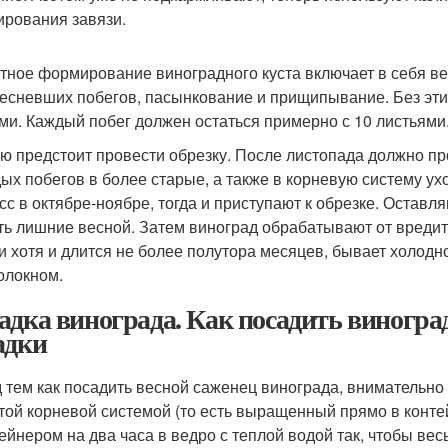
рования завязи.
тное формирование виноградного куста включает в себя в
есневших побегов, пасынкование и прищипывание. Без этих
ми. Каждый побег должен остаться примерно с 10 листьями
ю предстоит провести обрезку. После листопада должно про
ых побегов в более старые, а также в корневую систему ух
сс в октябре-ноябре, тогда и приступают к обрезке. Оставл
ть лишние весной. Затем виноград обрабатывают от вредит
и хотя и длится не более полутора месяцев, бывает холодн
олокном.
адка винограда. Как посадить виногра
адки
 тем как посадить весной саженец винограда, внимательно 
той корневой системой (то есть выращенный прямо в контей
тейнером на два часа в ведро с теплой водой так, чтобы ве