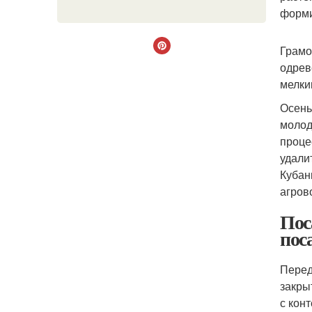
форми
Грамо
одрев
мелки
Осень
молод
проце
удали
Кубан
агров
Пос
пос
Перед
закры
с кон