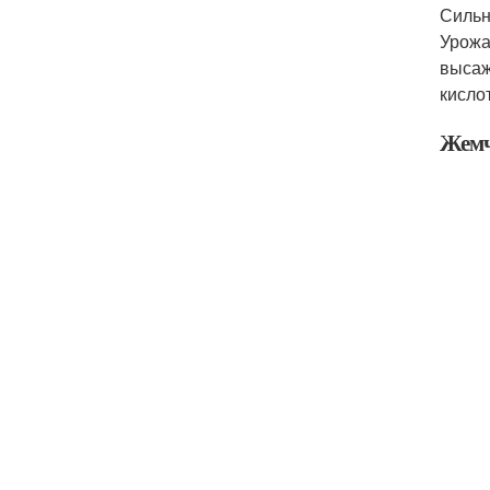
Сильн
Урожа
высаж
кисло
Жемч