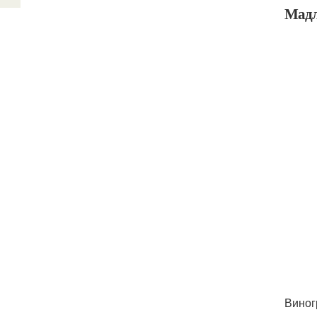
Мадл
Виног