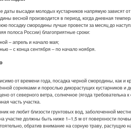
е даты высадки молодых кустарников напрямую зависят от 
дины весной производится в период, когда дневная темпер
юю посадку смородины лучше провести за месяц до наступл
няя полоса России) благоприятные сроки:
ной – апрель и начало мая;
нью – с конца сентября – по начало ноября.
о
исимо от времени года, посадка черной смородины, как и к
ённой сорняками и порослью дикорастущих кустарников и д
ено от северного ветра, солнечное (ягода требовательна к
чная часть участка.
рник не любит близости грунтовых вод, заболоченной местно
на участке должны быть ниже 1–1,5 м от поверхности почв
тоятельно, обратив внимание на сорную траву, растущую на