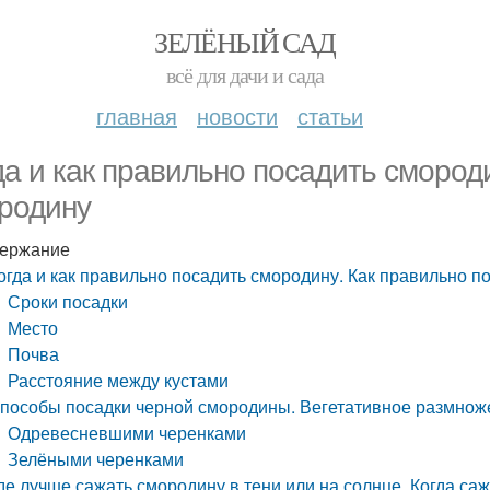
ЗЕЛЁНЫЙ САД
всё для дачи и сада
главная
новости
статьи
да и как правильно посадить смород
родину
ержание
огда и как правильно посадить смородину. Как правильно п
Сроки посадки
Место
Почва
Расстояние между кустами
пособы посадки черной смородины. Вегетативное размно
Одревесневшими черенками
Зелёными черенками
де лучше сажать смородину в тени или на солнце. Когда са