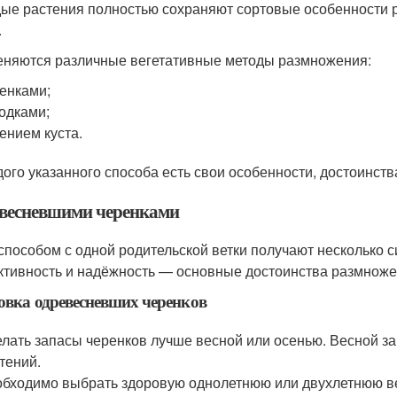
ые растения полностью сохраняют сортовые особенности р
.
няются различные вегетативные методы размножения:
енками;
одками;
ением куста.
дого указанного способа есть свои особенности, достоинств
весневшими черенками
способом с одной родительской ветки получают несколько с
тивность и надёжность — основные достоинства размнож
овка одревесневших черенков
лать запасы черенков лучше весной или осенью. Весной за
тений.
бходимо выбрать здоровую однолетнюю или двухлетнюю ве