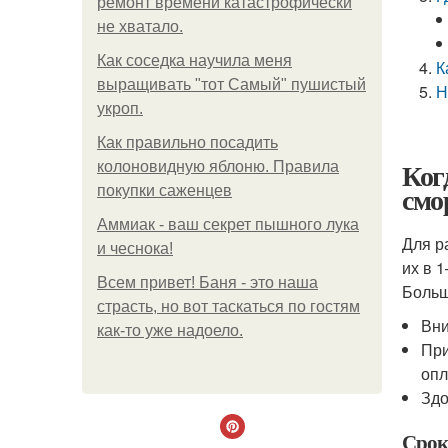
ремонт времени катастрофически
не хватало.
Как соседка научила меня
К
выращивать "тот Самый" пушистый
Н
укроп.
Как правильно посадить
Ког
колоновидную яблоню. Правила
смо
покупки саженцев
Аммиак - ваш секрет пышного лука
Для р
и чеснока!
их в 
Всем привет! Баня - это наша
Больш
страсть, но вот таскаться по гостям
Вни
как-то уже надоело.
При
опл
Здо
Срок