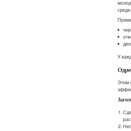
молод
среде
Приме
чер
отв
дел
У каж
Одре
Этим 
эффек
Загот
Сде
рас
Нео