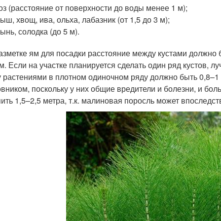
оз (расстояние от поверхности до воды менее 1 м);
ыш, хвощ, ива, ольха, лабазник (от 1,5 до 3 м);
ынь, солодка (до 5 м).
азметке ям для посадки расстояние между кустами должно б
 м. Если на участке планируется сделать один ряд кустов, л
 растениями в плотном одиночном ряду должно быть 0,8–1 
вником, поскольку у них общие вредители и болезни, и бо
пить 1,5–2,5 метра, т.к. малиновая поросль может впослед