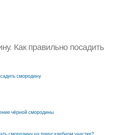
ину. Как правильно посадить
осадить смородину
жение чёрной смородины
жать смородину на приусадебном участке?