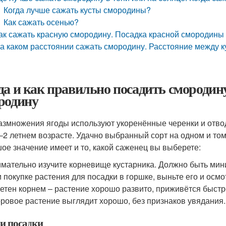
Когда лучше сажать кусты смородины?
Как сажать осенью?
ак сажать красную смородину. Посадка красной смородины
а каком расстоянии сажать смородину. Расстояние между к
да и как правильно посадить смородин
родину
азмножения ягоды используют укоренённые черенки и отво
1–2 летнем возрасте. Удачно выбранный сорт на одном и том
ое значение имеет и то, какой саженец вы выберете:
мательно изучите корневище кустарника. Должно быть мини
 покупке растения для посадки в горшке, выньте его и осм
етен корнем – растение хорошо развито, приживётся быстр
ровое растение выглядит хорошо, без признаков увядания.
и посадки