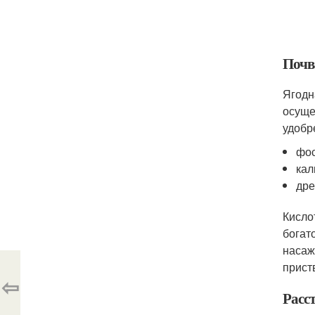
Почв
Ягодн
осуще
удобр
фос
кал
дре
Кисло
богат
насаж
прист
⇦
Расс