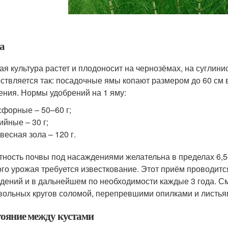
а
ая культура растет и плодоносит на чернозёмах, на суглин
ствляется так: посадочные ямы копают размером до 60 см в
ения. Нормы удобрений на 1 яму:
форные – 50–60 г;
ийные – 30 г;
весная зола – 120 г.
тность почвы под насаждениями желательна в пределах 6,5–7
ого урожая требуется известкование. Этот приём проводитс
дений и в дальнейшем по необходимости каждые 3 года. С
вольных кругов соломой, перепревшими опилками и листья
тояние между кустами