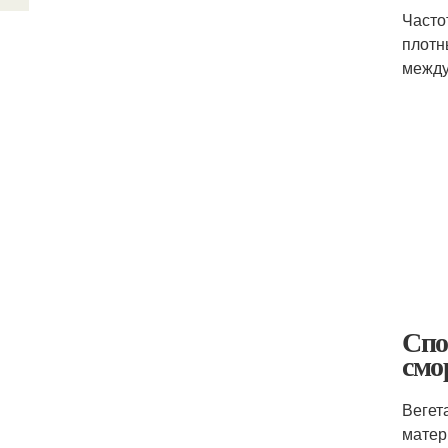
Часто
плотн
между
Спо
смо
Вегет
матер