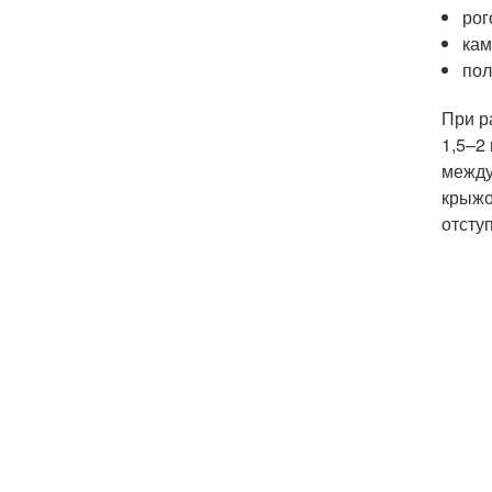
рог
кам
пол
При р
1,5–2
между
крыжо
отсту