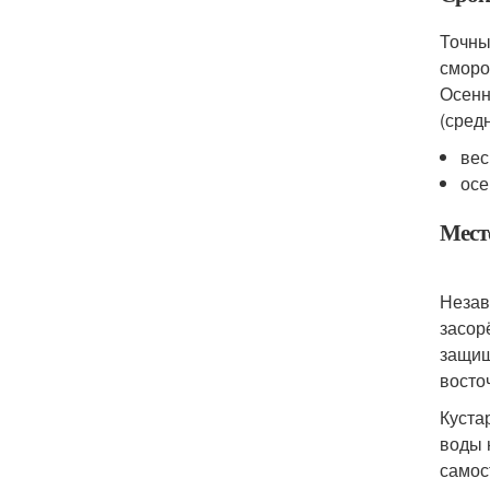
Точны
сморо
Осенн
(сред
вес
осе
Мест
Незав
засор
защищ
восто
Куста
воды 
самос