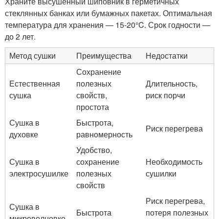
Храните высушенный шиповник в герметичных
стеклянных банках или бумажных пакетах. Оптимальная
температура для хранения — 15-20°C. Срок годности —
до 2 лет.
Метод сушки
Преимущества
Недостатки
Сохранение
Естественная
полезных
Длительность,
сушка
свойств,
риск порчи
простота
Сушка в
Быстрота,
Риск перегрева
духовке
равномерность
Удобство,
Сушка в
сохранение
Необходимость
электросушилке
полезных
сушилки
свойств
Риск перегрева,
Сушка в
Быстрота
потеря полезных
микроволновке