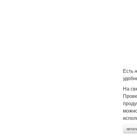
Есть 
удобн
На св
Прове
проду
можно
испол
читат