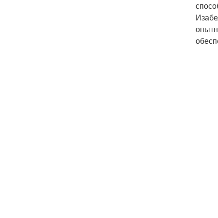
спосо
Изабе
опытн
обесп