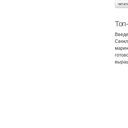
читат
Топ-
Введ
Свекл
марин
готов
выращ