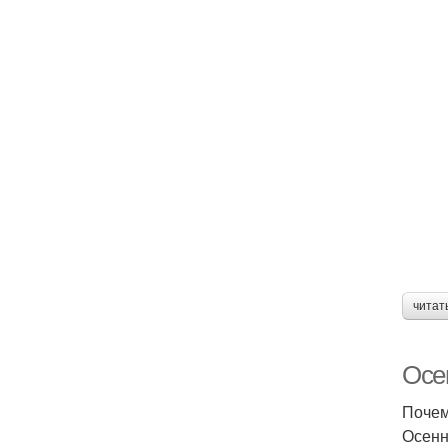
читат
Осе
Почем
Осенн