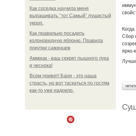
иммун
Как соседка научила меня
свойс
выращивать "тот Самый" пушистый
укроп.
Когда
Как правильно посадить
Сбор 
колоновидную яблоню. Правила
созре
покупки саженцев
ярко-
Аммиак - ваш секрет пышного лука
Лучше
и чеснока!
Всем привет! Баня - это наша
страсть, но вот таскаться по гостям
читат
как-то уже надоело.
Суш