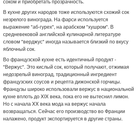
соком и приобретать прозрачность.
В кухне других народов тоже используются схожий сок
незрелого винограда. На фарси используется
выражение "аб-гурех", на арабском "хушром". В
средневековой английской кулинарной литературе
словом "верджус" иногда называется близкий по вкусу
яблочный сок.
Во французской кухне есть идентичный продукт -
"Вержус". Это кислый сок, который получают, отжимая
недозрелый виноград, традиционный ингредиент
французских соусов и рецепта дижонской горчицы.
Французы широко использовали вержус в национальной
кухне вплоть до XIX века, пока его не вытеснил лимон.
Но с начала XX века мода на вержус начала
возвращаться. Сейчас его производство во Франции
налажено, продукт экспортируется в другие страны.