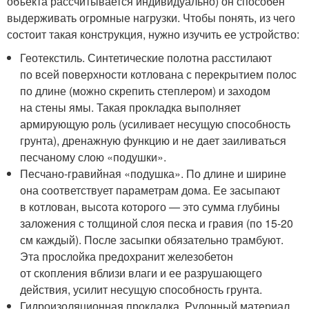
объекта рассчитывается индивидуально) он способен
выдерживать огромные нагрузки. Чтобы понять, из чего
состоит такая конструкция, нужно изучить ее устройство:
Геотекстиль. Синтетические полотна расстилают
по всей поверхности котлована с перекрытием полос
по длине (можно скрепить степлером) и заходом
на стены ямы. Такая прокладка выполняет
армирующую роль (усиливает несущую способность
грунта), дренажную функцию и не дает заиливаться
песчаному слою «подушки».
Песчано-гравийная «подушка». По длине и ширине
она соответствует параметрам дома. Ее засыпают
в котлован, высота которого — это сумма глубины
заложения с толщиной слоя песка и гравия (по 15-20
см каждый). После засыпки обязательно трамбуют.
Эта прослойка предохранит железобетон
от скопления вблизи влаги и ее разрушающего
действия, усилит несущую способность грунта.
Гидроизоляционная прокладка. Рулонный материал