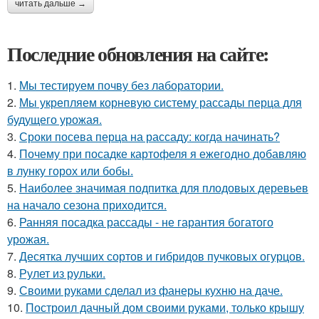
читать дальше →
Последние обновления на сайте:
1.
Мы тестируем почву без лаборатории.
2.
Мы укрепляем корневую систему рассады перца для
будущего урожая.
3.
Сроки посева перца на рассаду: когда начинать?
4.
Почему при посадке картофеля я ежегодно добавляю
в лунку горох или бобы.
5.
Наиболее значимая подпитка для плодовых деревьев
на начало сезона приходится.
6.
Ранняя посадка рассады - не гарантия богатого
урожая.
7.
Десятка лучших сортов и гибридов пучковых огурцов.
8.
Рулет из рульки.
9.
Своими руками сделал из фанеры кухню на даче.
10.
Построил дачный дом своими руками, только крышу