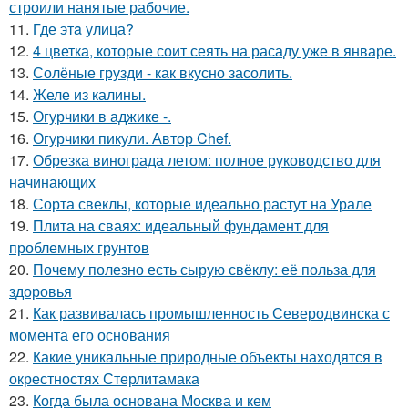
строили нанятые рабочие.
11.
Где этa улица?
12.
4 цветка, которые соит сеять на расаду уже в январе.
13.
Солёные грузди - как вкусно засолить.
14.
Желе из калины.
15.
Огурчики в аджике -.
16.
Огурчики пикули. Автор Chef.
17.
Обрезка винограда летом: полное руководство для
начинающих
18.
Сорта свеклы, которые идеально растут на Урале
19.
Плита на сваях: идеальный фундамент для
проблемных грунтов
20.
Почему полезно есть сырую свёклу: её польза для
здоровья
21.
Как развивалась промышленность Северодвинска с
момента его основания
22.
Какие уникальные природные объекты находятся в
окрестностях Стерлитамака
23.
Когда была основана Москва и кем