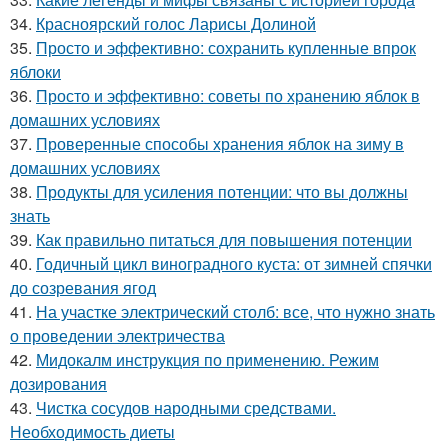
34.
Красноярский голос Ларисы Долиной
35.
Просто и эффективно: сохранить купленные впрок
яблоки
36.
Просто и эффективно: советы по хранению яблок в
домашних условиях
37.
Проверенные способы хранения яблок на зиму в
домашних условиях
38.
Продукты для усиления потенции: что вы должны
знать
39.
Как правильно питаться для повышения потенции
40.
Годичный цикл виноградного куста: от зимней спячки
до созревания ягод
41.
На участке электрический столб: все, что нужно знать
о проведении электричества
42.
Мидокалм инструкция по применению. Режим
дозирования
43.
Чистка сосудов народными средствами.
Необходимость диеты