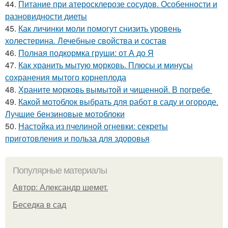
44.
Питание при атеросклерозе сосудов. Особенности и
разновидности диеты
45.
Как личинки моли помогут снизить уровень
холестерина. Лечебные свойства и состав
46.
Полная подкормка груши: от А до Я
47.
Как хранить мытую морковь. Плюсы и минусы
сохранения мытого корнеплода
48.
Храните морковь вымытой и чищенной. В погребе
49.
Какой мотоблок выбрать для работ в саду и огороде.
Лучшие бензиновые мотоблоки
50.
Настойка из пчелиной огневки: секреты
приготовления и польза для здоровья
Популярные материалы
Автор: Александр шемет.
Беседка в сад