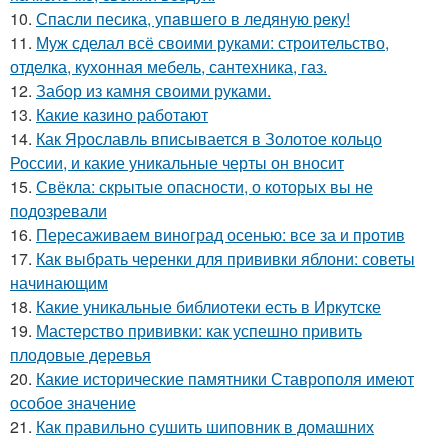
10.
Спасли песика, упaвшего в ледяную рeку!
11.
Муж сделал всё своими руками: строительство,
отделка, кухонная мебель, сантехника, газ.
12.
Забор из камня своими руками.
13.
Какие казино работают
14.
Как Ярославль вписывается в Золотое кольцо
России, и какие уникальные черты он вносит
15.
Свёкла: скрытые опасности, о которых вы не
подозревали
16.
Пересаживаем виноград осенью: все за и против
17.
Как выбрать черенки для прививки яблони: советы
начинающим
18.
Какие уникальные библиотеки есть в Иркутске
19.
Мастерство прививки: как успешно привить
плодовые деревья
20.
Какие исторические памятники Ставрополя имеют
особое значение
21.
Как правильно сушить шиповник в домашних