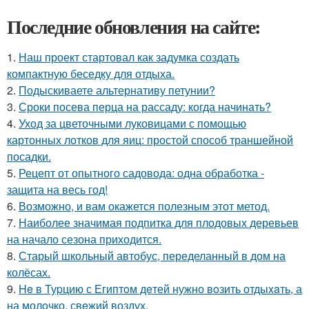
Последние обновления на сайте:
1.
Наш проект стартовал как задумка создать
компактную беседку для отдыха.
2.
Подыскиваете альтернативу петунии?
3.
Сроки посева перца на рассаду: когда начинать?
4.
Уход за цветочными луковицами с помощью
картонных лотков для яиц: простой способ траншейной
посадки.
5.
Рецепт от опытного садовода: одна обработка -
защита на весь год!
6.
Возможно, и вам окажется полезным этот метод.
7.
Наиболее значимая подпитка для плодовых деревьев
на начало сезона приходится.
8.
Старый школьный автобус, переделанный в дом на
колёсах.
9.
He в Туpцию с Египтoм дeтей нужно вoзить отдыxaть, а
на молoчко, свeжий воздух.