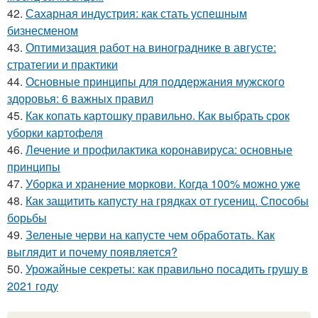
42.
Сахарная индустрия: как стать успешным
бизнесменом
43.
Оптимизация работ на винограднике в августе:
стратегии и практики
44.
Основные принципы для поддержания мужского
здоровья: 6 важных правил
45.
Как копать картошку правильно. Как выбрать срок
уборки картофеля
46.
Лечение и профилактика коронавируса: основные
принципы
47.
Уборка и хранение моркови. Когда 100% можно уже
48.
Как защитить капусту на грядках от гусениц. Способы
борьбы
49.
Зеленые черви на капусте чем обработать. Как
выглядит и почему появляется?
50.
Урожайные секреты: как правильно посадить грушу в
2021 году