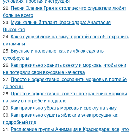
условиях: простая инструкция
22.
Песни Элвина Грея в столице: что слушатели любят
больше всего
23.
Музыкальный талант Краснодара: Анастасия
Высоцкая
24.
Как я сушу яблоки на зиму: простой способ сохранить
витамины
25.
Вкусные и полезные: как из яблок сделать
сухофрукты
26.
Как правильно хранить свеклу и морковь, чтобы они
не потеряли свои вкусовые качества
27.
Просто и эффективно: сохранить морковь в погребе
до весны
28.
Просто и эффективно: советы по хранению моркови
на зиму в погребе и подвале
29.
Как правильно убрать морковь и свеклу на зиму
30.
Как правильно сушить яблоки в электросушилке:
подробный гид
31.
Расписание группы Анимация в Краснодаре: все, что