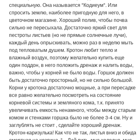
специальную. Она называется "Кодиеум". Или
спросить землю, наиболее пригодную для него, в
цветочном магазине. Хороший полив, чтобы почва
сильно не пересыхала. Достаточно яркий свет для
пестроты листьев (но не прямые солнечные лучи),
каждый день опрыскивать, можно раз в неделю мыть
под тепловатым душем. Кротон любит тепло и
влажный воздух, поэтому желательно купить еще
один поддон, в него положить дренаж и налить воды,
важно, чтобы у корней не было воды. Горшок должен
быть достаточно просторный, но не сильно большой.
Корни у кротона достаточно мощные, а при пересадке
все равно желательно посмотреть на состояние
корневой системы и земляного кома, т.к. принято
увеличивать емкость ненамного, чтобы между старым
комом и стенками горшка было не более 3-4 см. Ну и
заглублять не стоит , сделайте хороший дренаж.
Кротон-каризулька! Как что не так, листья вниз и обида
смертная на хозяина. "…Дай пить, мне холодно, мне