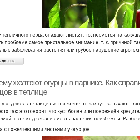
у тепличного перца опадают листья , то, несмотря на кажу
ть проблеме самое пристальное внимание, т. к. причиной та
зные заболевания растения или грубое нарушение агротех
ь дальше →
ему желтеют огурцы в парнике. Как справ
рцов в теплице
 у огурцов в теплице листья желтеют, чахнут, засыхают, вя
осто так: это говорит, что куст болен или повреждён вредит
емой, потеря урожая и смерть растения неизбежны. Разбер
а с пожелтевшими листьями у огурцов