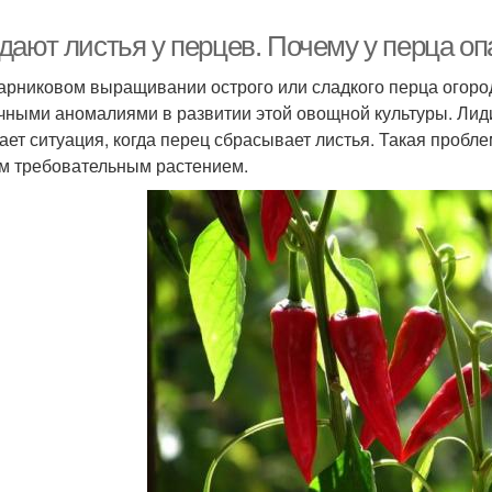
дают листья у перцев. Почему у перца о
арниковом выращивании острого или сладкого перца огород
чными аномалиями в развитии этой овощной культуры. Ли
ает ситуация, когда перец сбрасывает листья. Такая пробл
им требовательным растением.