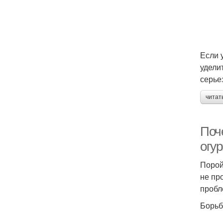
Если 
удели
серье
читат
Поч
огу
Порой
не пр
пробл
Борьб