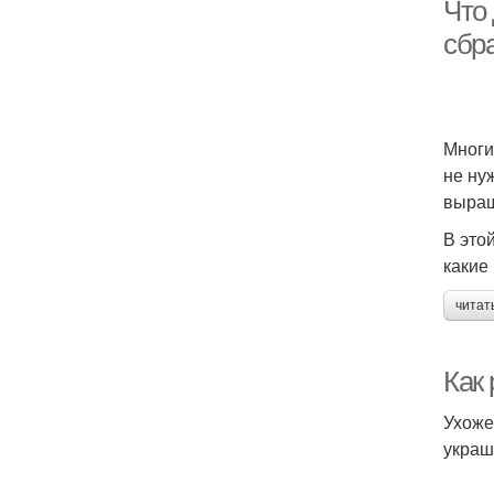
Что
сбр
Многи
не ну
выращ
В это
какие
читат
Как 
Ухоже
украш