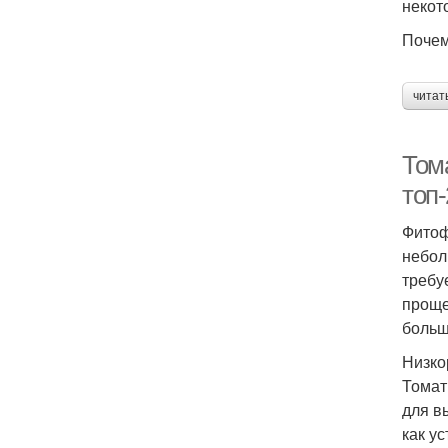
некот
Почем
читат
Том
топ-
Фитоф
небол
требу
проще
больш
Низко
Томат
для в
как у