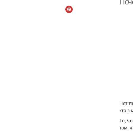
Поче
Нет т
кто зн
То, ч
том, ч