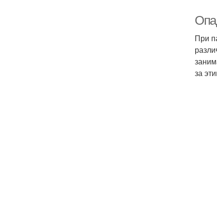
Опа
При п
разли
заним
за эт