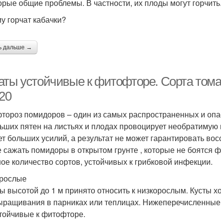
орые общие проблемы. В частности, их плоды могут горчить
у горчат кабачки?
ь дальше →
аты устойчивые к фитофторе. Сорта тома
20
тороз помидоров – один из самых распространенных и опа
ьших пятен на листьях и плодах провоцирует необратимую 
ет больших усилий, а результат не может гарантировать во
 сажать помидоры в открытом грунте , которые не боятся
ое количество сортов, устойчивых к грибковой инфекции.
рослые
ы высотой до 1 м принято относить к низкорослым. Кусты хо
ыращивания в парниках или теплицах. Нижеперечисленные 
стойчивые к фитофторе.