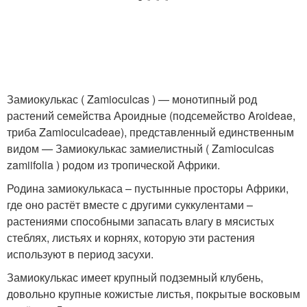
Замиокулькас ( Zamioculcas ) — монотипный род
растений семейства Ароидные (подсемейство Aroideae,
триба Zamioculcadeae), представленный единственным
видом — Замиокулькас замиелистный ( Zamioculcas
zamiifolia ) родом из тропической Африки.
Родина замиокулькаса – пустынные просторы Африки,
где оно растёт вместе с другими суккулентами –
растениями способными запасать влагу в мясистых
стеблях, листьях и корнях, которую эти растения
используют в период засухи.
Замиокулькас имеет крупный подземный клубень,
довольно крупные кожистые листья, покрытые восковым