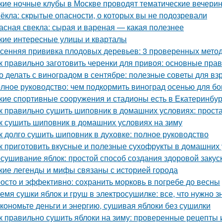
кие ночные клубы в Москве проводят тематические вечери
ёкла: скрытые опасности, о которых вы не подозревали
асная свекла: сырая и вареная — какая полезнее
кие интересные улицы и кварталы
сенняя прививка плодовых деревьев: 3 проверенных мето
к правильно заготовить черенки для привоя: основные прав
о делать с виноградом в сентябре: полезные советы для вз
лное руководство: чем подкормить виноград осенью для бо
кие спортивные сооружения и стадионы есть в Екатеринбур
к правильно сушить шиповник в домашних условиях: прост
к сушить шиповник в домашних условиях на зиму
к долго сушить шиповник в духовке: полное руководство
к приготовить вкусные и полезные сухофрукты в домашних 
сушивание яблок: простой способ создания здоровой закус
кие легенды и мифы связаны с историей города
осто и эффективно: сохранить морковь в погребе до весны
емя сушки яблок и груш в электросушилке: все, что нужно з
кономьте деньги и энергию, сушивая яблоки без сушилки
к правильно сушить яблоки на зиму: проверенные рецепты 