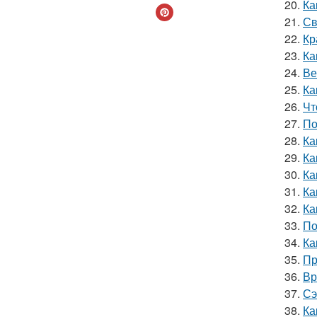
20.
Ка
21.
Св
22.
Кр
23.
Ка
24.
Ве
25.
Ка
26.
Чт
27.
По
28.
Ка
29.
Ка
30.
Ка
31.
Ка
32.
Ка
33.
По
34.
Ка
35.
Пр
36.
Вр
37.
Сэ
38.
Ка