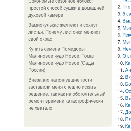
Сэкономьте сезонное яблоко:
2.
Что
простой способ сушки в домашней
3.
8 с
духовой камере
4.
Выр
Замиокулькас желтеют и сохнут
5.
Мыш
листья. Почему листочки меняют
6.
Рек
свой окрас
7.
Мы 
8.
Неж
Купить семена Помидоры
9.
Отл
Малиновое чудо Новое. Томат
10.
Ка
Малиновое чудо Новое (Сады
11.
Ан
России)
12.
Вк
Внезапно нагрянувшие гости
13.
Бо
заставили меня спешно искать
14.
Ос
решение, так как на обстоятельный
15.
Вы
ремонт времени катастрофически
16.
Ка
не хватало.
17.
До
18.
Пл
19.
Ка