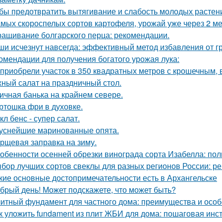
бы предотвратить вытягивание и слабость молодых растен
амых скороспелых сортов картофеля, урожай уже через 2 ме
ащивание болгарского перца: рекомендации.
и исчезнут навсегда: эффективный метод избавления от г
омендации для получения богатого урожая лука:
приобрели участок в 350 квадратных метров с крошечным,
ный салат на праздничный стол.
ичная банька на крайнем севере.
ртошка фри в духовке.
кл бенс - супер салат.
уснейшие маринованные опята.
рщевая заправка на зиму.
обенности осенней обрезки винограда сорта Изабелла: пол
бор лучших сортов свеклы для разных регионов России: 
кие основные достопримечательности есть в Архангельске
брый день! Может подскажете, что может быть?
итный фундамент для частного дома: преимущества и особ
к уложить fundament из плит ЖБИ для дома: пошаговая инс