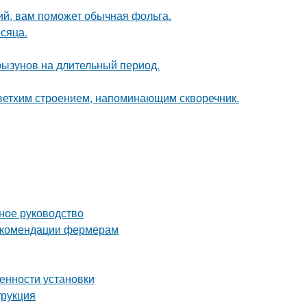
ий, вам поможет обычная фольга.
сяца.
рызунов на длительный период.
 ветхим строением, напоминающим скворечник.
ное руководство
рекомендации фермерам
енности установки
трукция