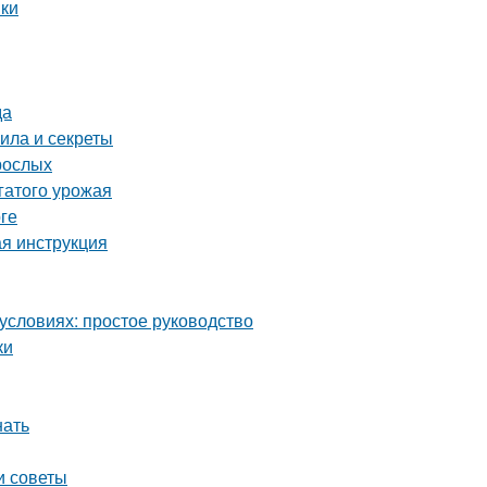
нки
да
ила и секреты
рослых
гатого урожая
ге
ая инструкция
условиях: простое руководство
ки
нать
и советы