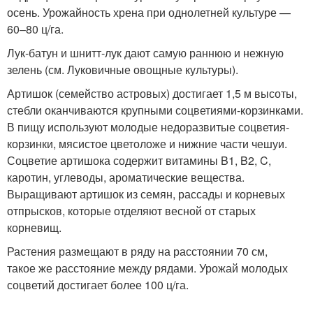
осень. Урожайность хрена при однолетней культуре —
60–80 ц/га.
Лук‑батун и шнитт‑лук дают самую раннюю и нежную
зелень (см. Луковичные овощные культуры).
Артишок (семейство астровых) достигает 1,5 м высоты,
стебли оканчиваются крупными соцветиями-корзинками.
В пищу используют молодые недоразвитые соцветия-
корзинки, мясистое цветоложе и нижние части чешуи.
Соцветие артишока содержит витамины B
1
, B
2
, C,
каротин, углеводы, ароматические вещества.
Выращивают артишок из семян, рассады и корневых
отпрысков, которые отделяют весной от старых
корневищ.
Растения размещают в ряду на расстоянии 70 см,
такое же расстояние между рядами. Урожай молодых
соцветий достигает более 100 ц/га.