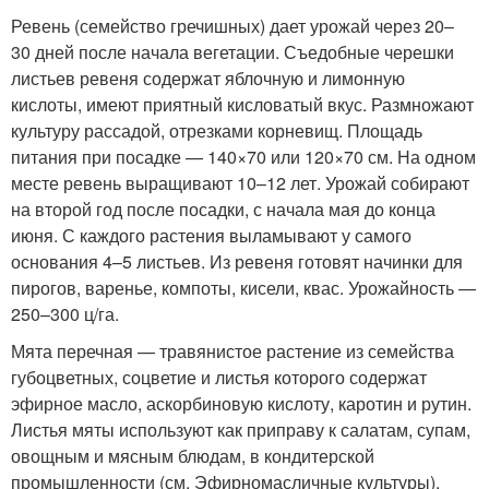
Ревень (семейство гречишных) дает урожай через 20–
30 дней после начала вегетации. Съедобные черешки
листьев ревеня содержат яблочную и лимонную
кислоты, имеют приятный кисловатый вкус. Размножают
культуру рассадой, отрезками корневищ. Площадь
питания при посадке — 140×70 или 120×70 см. На одном
месте ревень выращивают 10–12 лет. Урожай собирают
на второй год после посадки, с начала мая до конца
июня. С каждого растения выламывают у самого
основания 4–5 листьев. Из ревеня готовят начинки для
пирогов, варенье, компоты, кисели, квас. Урожайность —
250–300 ц/га.
Мята перечная — травянистое растение из семейства
губоцветных, соцветие и листья которого содержат
эфирное масло, аскорбиновую кислоту, каротин и рутин.
Листья мяты используют как приправу к салатам, супам,
овощным и мясным блюдам, в кондитерской
промышленности (см. Эфирномасличные культуры).