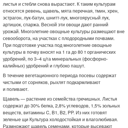
листья и стебли снова вырастают. К таким культурам
относятся ревень, щавель, мята перечная, тмин, хрен,
эстрагон, лук‑батун, шнитт‑лук, многоярусный лук,
артишок, спаржа. Весной эти овощи дают ранний
урожай. Многолетние овощные культуры размещают вне
севооборота, на участках с плодородными почвами.
При подготовке участка под многолетние овощные
культуры в почву вносят на 1 га до 80 т органических
удобрений, по 3–4 ц/га минеральных (фосфорно-
калийных) удобрений и глубоко пашут.
В течение вегетационного периода посевы содержат
чистыми от сорняков, рыхлят подкармливают
и поливают.
Щавель — растение из семейства гречишных. Листья
содержат до 30% белка, 2,8% углеводов, 1,5% зольных
веществ, витамины C, B
1
, B
2
, PP. Из них готовят
зеленые щи Культура холодостойкая и влаголюбивая.
Размножают щавель семенами, которые высевают