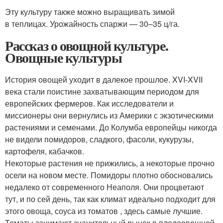
Эту культуру также можно выращивать зимой
в теплицах. Урожайность спаржи — 30–35 ц/га.
Рассказ о овощной культуре.
Овощные культуры
История овощей уходит в далекое прошлое. XVI-XVII
века стали поистине захватывающим периодом для
европейских фермеров. Как исследователи и
миссионеры они вернулись из Америки с экзотическими
растениями и семенами. До Колумба европейцы никогда
не видели помидоров, сладкого, фасоли, кукурузы,
картофеля, кабачков.
Некоторые растения не прижились, а некоторые прочно
осели на новом месте. Помидоры плотно обосновались
недалеко от современного Неаполя. Они процветают
тут, и по сей день, так как климат идеально подходит для
этого овоща, соуса из томатов , здесь самые лучшие.
Томаты занимают значительный рынок в плодоовощной