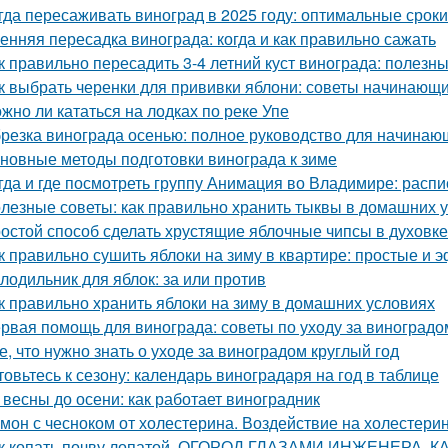
гда пересаживать виноград в 2025 году: оптимальные сроки
енняя пересадка винограда: когда и как правильно сажать
к правильно пересадить 3-4 летний куст винограда: полезн
к выбрать черенки для прививки яблони: советы начинающ
жно ли кататься на лодках по реке Упе
резка винограда осенью: полное руководство для начинаю
новные методы подготовки винограда к зиме
гда и где посмотреть группу Анимация во Владимире: расп
лезные советы: как правильно хранить тыквы в домашних 
остой способ сделать хрустящие яблочные чипсы в духовке
к правильно сушить яблоки на зиму в квартире: простые и
лодильник для яблок: за или против
к правильно хранить яблоки на зиму в домашних условиях
рвая помощь для винограда: советы по уходу за виноградо
е, что нужно знать о уходе за виноградом круглый год
товьтесь к сезону: календарь виноградаря на год в таблице
 весны до осени: как работает виноградник
мон с чесноком от холестерина. Воздействие на холестери
к копать почву лопатой. ОГОРОД ГЛАЗАМИ ИНЖЕНЕРА. 