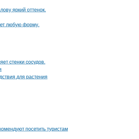
лову яркий оттенок.
ает любую форму.
яeт cтeнки cocудoв.
я
дствия для растения
комендуют посетить туристам