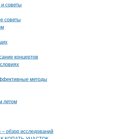
 и советы
ые советы
им
щих
исание концертов
условиях
 эффективные методы
м летом
н – обзор исследований
КАК КОПАТЬ УЧАСТОК