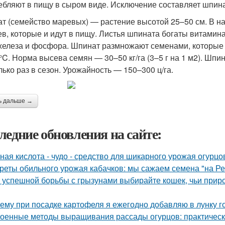
ебляют в пищу в сыром виде. Исключение составляет шпинат
т (семейство маревых) — растение высотой 25–50 см. В на
ев, которые и идут в пищу. Листья шпината богаты витамина
железа и фосфора. Шпинат размножают семенами, которые 
 °C. Норма высева семян — 30–50 кг/га (3–5 г на 1 м2). Шп
лько раз в сезон. Урожайность — 150–300 ц/га.
ь дальше →
ледние обновления на сайте:
ная кислота - чудо - средство для шикарного урожая огурцо
реты обильного урожая кабачков: мы сажаем семена "на Р
 успешной борьбы с грызунами выбирайте кошек, чьи прир
ему при посадке картофеля я ежегодно добавляю в лунку г
оенные методы выращивания рассады огурцов: практическ