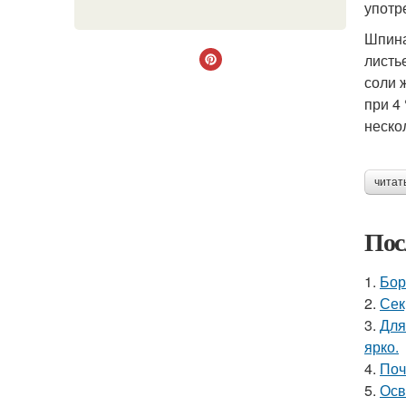
употр
Шпина
листь
соли 
при 4
неско
читат
Пос
1.
Бор
2.
Сек
3.
Для
ярко.
4.
Поч
5.
Осв