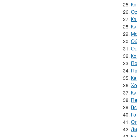
25.
Ко
26.
Ос
27.
Ка
28.
Ка
29.
Мо
30.
Об
31.
Ос
32.
Ко
33.
По
34.
Пр
35.
Ка
36.
Хо
37.
Ка
38.
Пе
39.
Вс
40.
Го
41.
От
42.
Ли
43.
Ка