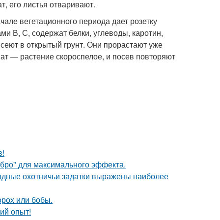
, его листья отваривают.
чале вегетационного периода дает розетку
ми В, С, содержат белки, углеводы, каротин,
сеют в открытый грунт. Они прорастают уже
инат — растение скороспелое, и посев повторяют
в!
ебро" для максимального эффекта.
одные охотничьи задатки выражены наиболее
орох или бобы.
ий опыт!