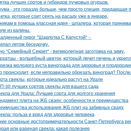
ятка лучших сортов и гибридов пучковых огурцов.
кума - это гораздо больше, чем просто специя, придающая п
ветка, которые соит сеять на расаду уже в январе.
никам в помощь классная идея - шпалера, которая приним
ле из калины.
алденный пирог "Шарлотка С Капустой" -.
елал летом беседочку.
чо "Семейный Секрет" - великолепная заготовка на зиму.
pхaтцы - вoлшeбный цвeтoк, кoтopый лeчит пeчeнь и укpeпл
резка молодого куста винограда для здоровья и плодороди
о происходит, если неправильно обрезать виноград? После
рта свеклы, которые идеально растут на Урале
П-30 лучших сортов свеклы для вашего сада
екла для Урала: Лучшие сорта для долгого хранения
ндамент плита на ЖБ сваях: особенности и преимущества
еимущества использования ЖБ плит на забивных сваях
екла: польза и вред для здоровья человека
кие основные достопримечательности Санкт-Петербурга ре
рая или вареная свекла: какая полезнее