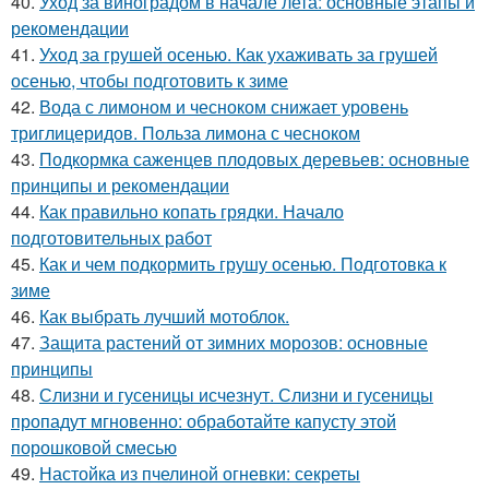
40.
Уход за виноградом в начале лета: основные этапы и
рекомендации
41.
Уход за грушей осенью. Как ухаживать за грушей
осенью, чтобы подготовить к зиме
42.
Вода с лимоном и чесноком снижает уровень
триглицеридов. Польза лимона с чесноком
43.
Подкормка саженцев плодовых деревьев: основные
принципы и рекомендации
44.
Как правильно копать грядки. Начало
подготовительных работ
45.
Как и чем подкормить грушу осенью. Подготовка к
зиме
46.
Как выбрать лучший мотоблок.
47.
Защита растений от зимних морозов: основные
принципы
48.
Слизни и гусеницы исчезнут. Слизни и гусеницы
пропадут мгновенно: обработайте капусту этой
порошковой смесью
49.
Настойка из пчелиной огневки: секреты