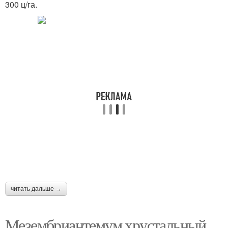
300 ц/га.
читать дальше →
Мезембриантемум хрустальный