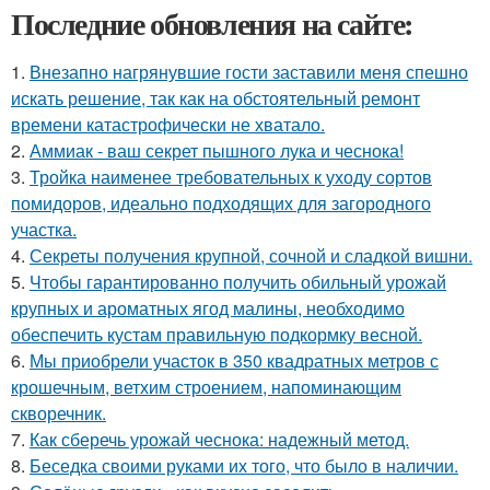
Последние обновления на сайте:
1.
Внезапно нагрянувшие гости заставили меня спешно
искать решение, так как на обстоятельный ремонт
времени катастрофически не хватало.
2.
Аммиак - ваш секрет пышного лука и чеснока!
3.
Тройка наименее требовательных к уходу сортов
помидоров, идеально подходящих для загородного
участка.
4.
Секреты получения крупной, сочной и сладкой вишни.
5.
Чтобы гарантированно получить обильный урожай
крупных и ароматных ягод малины, необходимо
обеспечить кустам правильную подкормку весной.
6.
Мы приобрели участок в 350 квадратных метров с
крошечным, ветхим строением, напоминающим
скворечник.
7.
Как сберечь урожай чеснока: надежный метод.
8.
Беседка своими руками их того, что было в наличии.