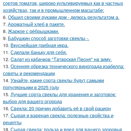
сортов томатов, широко культивируемых как в частных
хозяйствах, так и в промышленном масштабе:
6.
Обшил своими руками дом - делюсь результатом а.
7.
Ароматный хлеб в пакете.
8.
Жаркое с рёбрышками.
9.
Бабушкин способ заготовки свеклы -.
10.
Вкуснейшая грибная икра.
11.
Сделали баньку для себя.
12.
Caлaт из кaбaчкoв "Тaтapcкaя Пecня" нa зиму.
13.
Осенняя обрезка технического винограда изабелла:
советы и рекомендации
14.
Узнайте, какие сорта свеклы будут самыми
популярными в 2025 году
15.
Лучшие сорта свеклы для хранения и заготовок:
выбор для вашего огорода
16.
Свекла: 20 причин добавить её в свой рацион
17.
Сырая и вареная свекла: полезные свойства и
рецепты
18.
Сырая свекла: польза и вред для вашего здоровья