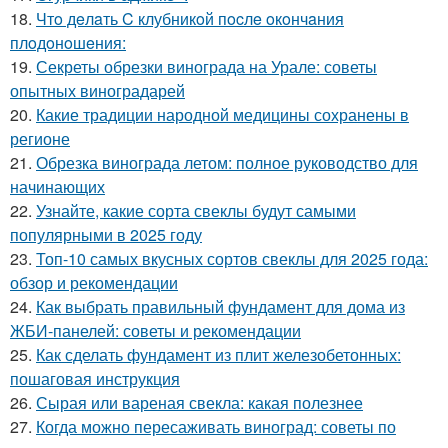
18.
Чтo дeлaть C клубникoй пocлe oкoнчaния
плoдoнoшeния:
19.
Секреты обрезки винограда на Урале: советы
опытных виноградарей
20.
Какие традиции народной медицины сохранены в
регионе
21.
Обрезка винограда летом: полное руководство для
начинающих
22.
Узнайте, какие сорта свеклы будут самыми
популярными в 2025 году
23.
Топ-10 самых вкусных сортов свеклы для 2025 года:
обзор и рекомендации
24.
Как выбрать правильный фундамент для дома из
ЖБИ-панелей: советы и рекомендации
25.
Как сделать фундамент из плит железобетонных:
пошаговая инструкция
26.
Сырая или вареная свекла: какая полезнее
27.
Когда можно пересаживать виноград: советы по