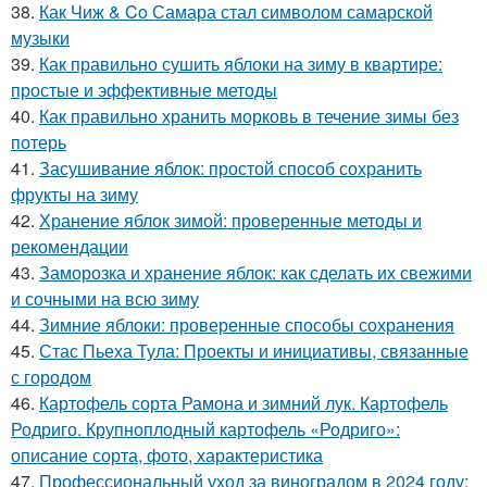
38.
Как Чиж & Co Самара стал символом самарской
музыки
39.
Как правильно сушить яблоки на зиму в квартире:
простые и эффективные методы
40.
Как правильно хранить морковь в течение зимы без
потерь
41.
Засушивание яблок: простой способ сохранить
фрукты на зиму
42.
Хранение яблок зимой: проверенные методы и
рекомендации
43.
Заморозка и хранение яблок: как сделать их свежими
и сочными на всю зиму
44.
Зимние яблоки: проверенные способы сохранения
45.
Стас Пьеха Тула: Проекты и инициативы, связанные
с городом
46.
Картофель сорта Рамона и зимний лук. Картофель
Родриго. Крупноплодный картофель «Родриго»:
описание сорта, фото, характеристика
47.
Профессиональный уход за виноградом в 2024 году: