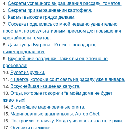
4.
Секреты успешного выращивания рассады томатов.
5.
Секреты при выращивании картофеля.
6.
Как мы высокие грядки делаем.
7.
Соседка поделилась со мной недавно удивительно
простым, но результативным приемом для повышения
урожайности томатов.
8.
Дача купца Бугрова, 19 век, г. володарск,
нижегородская обл.
9.
Вкуснейшие оладушки. Таких вы еще точно не
пробовали!
10.
Рулет из рульки.
11.
4 цветка, которые соит сеять на расаду уже в январе.
12.
Вскуснейшая квашеная капуста.
13.
Отцы, которые говорили "в моём доме не будет
животных!
14.
Вкуснейшие маринованные опята.
15.
Маринованные шампиньоны. Автор Chef.
16.
Построили тепличку. Когда у человека золотые руки.
17.
Огурчики в аджике -.