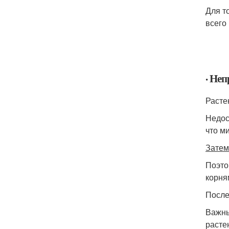
Для т
всего
· Не
Расте
Недос
что ми
Затем
Поэто
корня
После
Важны
расте