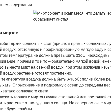
нем содержании.
за миртом
любит яркий солнечный свет (при этом прямых солнечных лу
й воздух, отстоянную и профильтрованную мягкую воду и с
летом температура не должна превышать 23оС; необходимы
кивание, причем и то и то – обязательно мягкой водой; еже
о вынести мирт на свежий воздух, при этом исключив избы
й воздух растение готовят постепенно.
 температура воздуха должна быть 6-10оС; полив более ред
ыхать. Опрыскивание и подкормку с осени до середины вес
 хватало солнечного света.
ложить горшок с миртом лучше с западной или восточной 
ить растение от полуденного солнца. На северном окне мир
ние будет слабым.