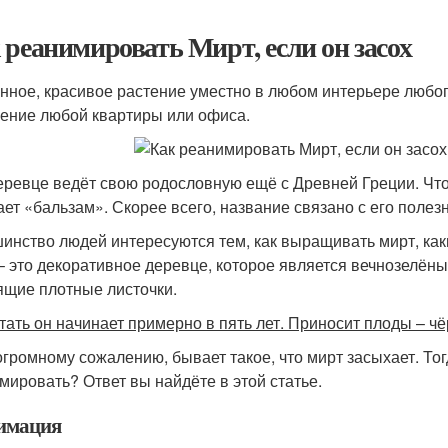
 реанимировать Мирт, если он засох
нное, красивое растение уместно в любом интерьере любог
ение любой квартиры или офиса.
еревце ведёт свою родословную ещё с Древней Греции. Что 
ает «бальзам». Скорее всего, название связано с его поле
инство людей интересуются тем, как выращивать мирт, каки
– это декоративное деревце, которое является вечнозелён
ящие плотные листочки.
тать он начинает примерно в пять лет. Приносит плоды – ч
 огромному сожалению, бывает такое, что мирт засыхает. Тог
мировать? Ответ вы найдёте в этой статье.
имация