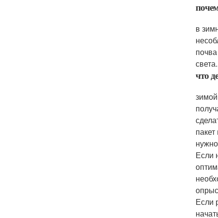
почем
в зим
несоб
почва
света.
что д
зимой
получ
сдела
пакет
нужно
Если 
оптим
необх
опрыс
Если 
начат