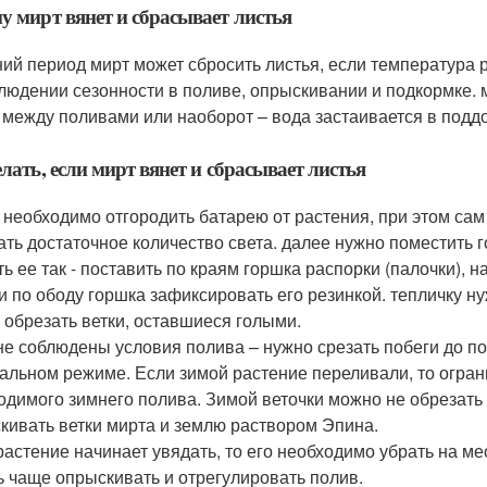
у мирт вянет и сбрасывает листья
ний период мирт может сбросить листья, если температура 
людении сезонности в поливе, опрыскивании и подкормке. м
 между поливами или наоборот – вода застаивается в поддо
елать, если мирт вянет и сбрасывает листья
 необходимо отгородить батарею от растения, при этом сам
ать достаточное количество света. далее нужно поместить 
ть ее так - поставить по краям горшка распорки (палочки),
 и по ободу горшка зафиксировать его резинкой. тепличку н
 обрезать ветки, оставшиеся голыми.
не соблюдены условия полива – нужно срезать побеги до по
альном режиме. Если зимой растение переливали, то ограни
одимого зимнего полива. Зимой веточки можно не обрезать 
кивать ветки мирта и землю раствором Эпина.
растение начинает увядать, то его необходимо убрать на м
ь чаще опрыскивать и отрегулировать полив.