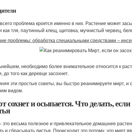
дители
всего проблема кроется именно в них. Растение может зас
и как тля, паутинный клещ, щитовка, мучнистый червец, бел
ие проблемы: обработка специальными средствами – инсе
ьнейшем, необходимо более внимательное относится к раст
, до того как деревце засохнет.
няя эти простые советы, вы быстро реанимируете мирт, и 
им видом.
т сохнет и осыпается. Что делать, если
тья
– это весьма полезное и привлекательное домашнее растен
ть и сбрасывать листья. Происходит это потому, что мирт 