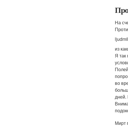
Про
На сч
Проти
ljudmi
из ка
Я так
услов
Полей
попро
во вр
больш
дней.
Внима
подок
Мирт 