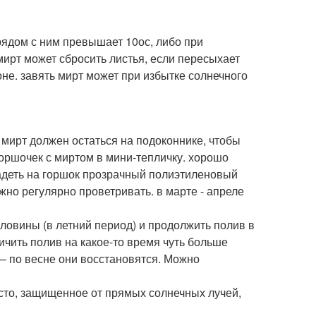
рядом с ним превышает 10ос, либо при
ирт может сбросить листья, если пересыхает
не. завять мирт может при избытке солнечного
 мирт должен остаться на подоконнике, чтобы
горшочек с миртом в мини-тепличку. хорошо
 надеть на горшок прозрачный полиэтиленовый
ужно регулярно проветривать. в марте - апреле
ловины (в летний период) и продолжить полив в
чить полив на какое-то время чуть больше
– по весне они восстановятся. Можно
есто, защищенное от прямых солнечных лучей,