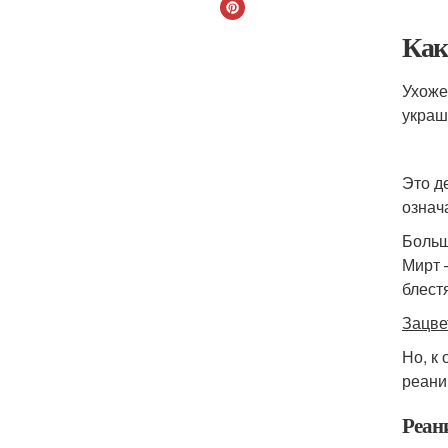
Как
Ухоже
украш
Это д
означ
Больш
Мирт 
блест
Зацве
Но, к
реани
Реан