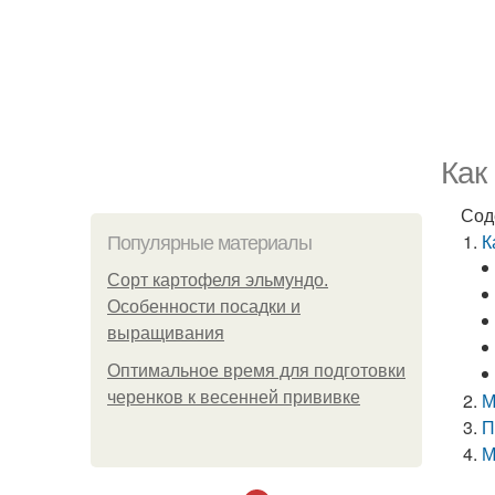
Как
Сод
К
Популярные материалы
Сорт картофеля эльмундо.
Особенности посадки и
выращивания
Оптимальное время для подготовки
черенков к весенней прививке
М
П
М