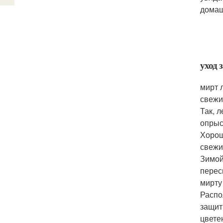
домаш
уход 
мирт 
свежи
Так, 
опрыс
Хорош
свежи
Зимой
перес
мирту
Распо
защит
цвете