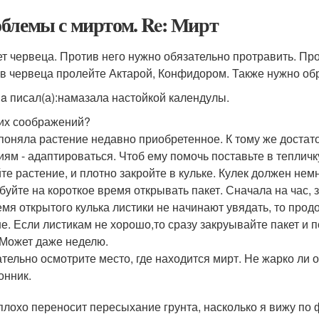
блемы с миртом. Re: Мирт
ет червеца. Против него нужно обязательно протравить. Про
в червеца пролейте Актарой, Конфидором. Также нужно обр
la писал(а):
намазала настойкой календулы.
ких соображений?
 поняла растение недавно приобретенное. К тому же достат
иям - адаптироваться. Чтоб ему помочь поставьте в тепличк
те растение, и плотно закройте в кульке. Кулек должен немн
буйте на короткое время открывать пакет. Сначала на час, з
емя открытого кулька листики не начинают увядать, то про
е. Если листикам не хорошо,то сразу закруывайте пакет и 
 Может даже неделю.
тельно осмотрите место, где находится мирт. Не жарко ли от
онник.
плохо переносит пересыхание грунта, насколько я вижу по 