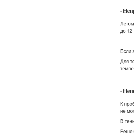
· Не
Летом
до 12
Если э
Для т
темпе
· Не
К про
не мо
В тен
Решен