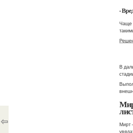
· Вре
Чаще 
таким
Решен
В дал
стадии
Выпол
внешн
Мир
лис
⇦
Мирт 
увяда