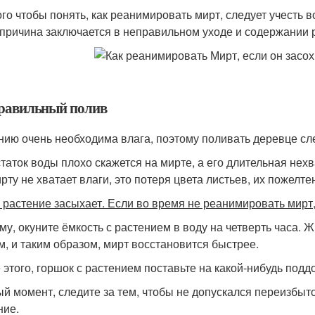
ого чтобы понять, как реанимировать мирт, следует учесть 
 причина заключается в неправильном уходе и содержании 
правильный полив
нию очень необходима влага, поэтому поливать деревце сле
таток воды плохо скажется на мирте, а его длительная нех
рту не хватает влаги, это потеря цвета листьев, их пожелте
 растение засыхает. Если во время не реанимировать мирт,
му, окуните ёмкость с растением в воду на четверть часа. 
м, и таким образом, мирт восстановится быстрее.
 этого, горшок с растением поставьте на какой-нибудь поддо
й момент, следите за тем, чтобы не допускался переизбыток 
ние.