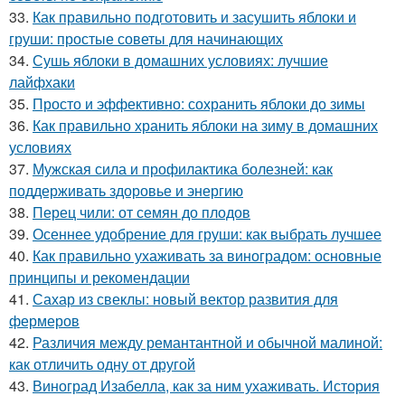
33.
Как правильно подготовить и засушить яблоки и
груши: простые советы для начинающих
34.
Сушь яблоки в домашних условиях: лучшие
лайфхаки
35.
Просто и эффективно: сохранить яблоки до зимы
36.
Как правильно хранить яблоки на зиму в домашних
условиях
37.
Мужская сила и профилактика болезней: как
поддерживать здоровье и энергию
38.
Перец чили: от семян до плодов
39.
Осеннее удобрение для груши: как выбрать лучшее
40.
Как правильно ухаживать за виноградом: основные
принципы и рекомендации
41.
Сахар из свеклы: новый вектор развития для
фермеров
42.
Различия между ремантантной и обычной малиной:
как отличить одну от другой
43.
Виноград Изабелла, как за ним ухаживать. История