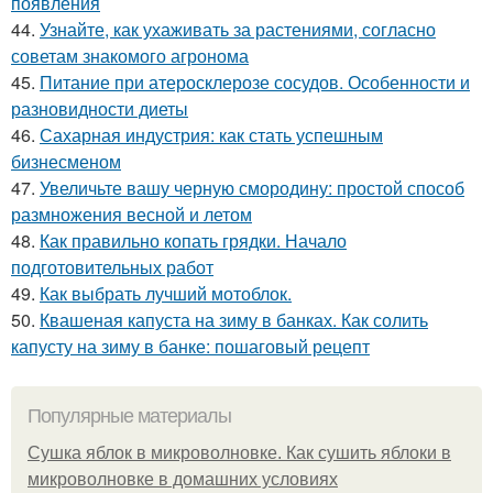
появления
44.
Узнайте, как ухаживать за растениями, согласно
советам знакомого агронома
45.
Питание при атеросклерозе сосудов. Особенности и
разновидности диеты
46.
Сахарная индустрия: как стать успешным
бизнесменом
47.
Увеличьте вашу черную смородину: простой способ
размножения весной и летом
48.
Как правильно копать грядки. Начало
подготовительных работ
49.
Как выбрать лучший мотоблок.
50.
Квашеная капуста на зиму в банках. Как солить
капусту на зиму в банке: пошаговый рецепт
Популярные материалы
Сушка яблок в микроволновке. Как сушить яблоки в
микроволновке в домашних условиях