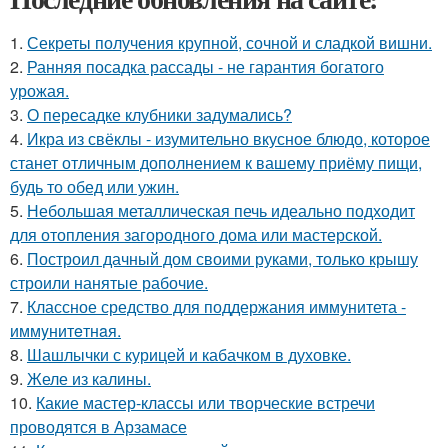
1.
Секреты получения крупной, сочной и сладкой вишни.
2.
Ранняя посадка рассады - не гарантия богатого
урожая.
3.
О пересадке клубники задумались?
4.
Икра из свёклы - изумительно вкусное блюдо, которое
станет отличным дополнением к вашему приёму пищи,
будь то обед или ужин.
5.
Небольшая металлическая печь идеально подходит
для отопления загородного дома или мастерской.
6.
Построил дачный дом своими руками, только крышу
строили нанятые рабочие.
7.
Классное средство для поддержания иммунитета -
иммyнитeтнaя.
8.
Шашлычки с курицей и кабачком в духовке.
9.
Желе из калины.
10.
Какие мастер-классы или творческие встречи
проводятся в Арзамасе