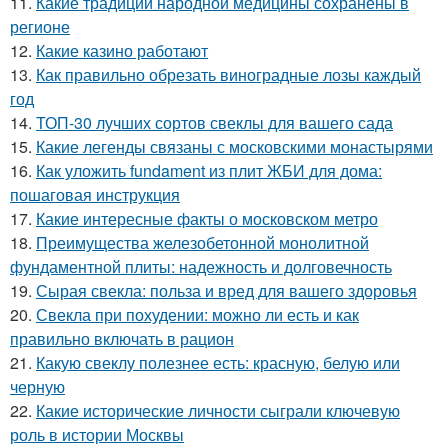
11.
Какие традиции народной медицины сохранены в
регионе
12.
Какие казино работают
13.
Как правильно обрезать виноградные лозы каждый
год
14.
ТОП-30 лучших сортов свеклы для вашего сада
15.
Какие легенды связаны с московскими монастырями
16.
Как уложить fundament из плит ЖБИ для дома:
пошаговая инструкция
17.
Какие интересные факты о московском метро
18.
Преимущества железобетонной монолитной
фундаментной плиты: надежность и долговечность
19.
Сырая свекла: польза и вред для вашего здоровья
20.
Свекла при похудении: можно ли есть и как
правильно включать в рацион
21.
Какую свеклу полезнее есть: красную, белую или
черную
22.
Какие исторические личности сыграли ключевую
роль в истории Москвы