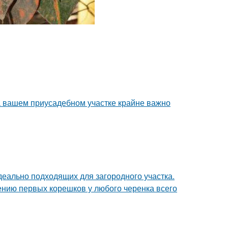
а вашем приусадебном участке крайне важно
деально подходящих для загородного участка.
ению первых корешков у любого черенка всего