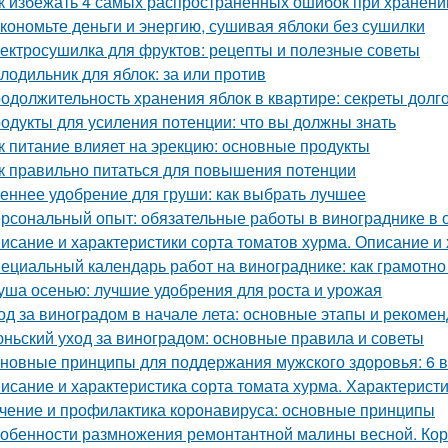
к избежать 4 самых распространенных ошибок при хранени
кономьте деньги и энергию, сушивая яблоки без сушилки
ектросушилка для фруктов: рецепты и полезные советы
лодильник для яблок: за или против
одолжительность хранения яблок в квартире: секреты долг
одукты для усиления потенции: что вы должны знать
к питание влияет на эрекцию: основные продукты
к правильно питаться для повышения потенции
еннее удобрение для груши: как выбрать лучшее
рсональный опыт: обязательные работы в винограднике в 
исание и характеристики сорта томатов хурма. Описание и 
ециальный календарь работ на винограднике: как грамотн
уша осенью: лучшие удобрения для роста и урожая
од за виноградом в начале лета: основные этапы и рекоме
ньский уход за виноградом: основные правила и советы
новные принципы для поддержания мужского здоровья: 6 
исание и характеристика сорта томата хурма. Характеристи
чение и профилактика коронавируса: основные принципы
обенности размножения ремонтантной малины весной. Ко