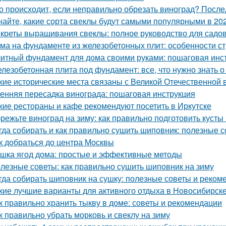
о происходит, если неправильно обрезать виноград? После
найте, какие сорта свеклы будут самыми популярными в 202
креты выращивания свеклы: полное руководство для садо
ма на фундаменте из железобетонных плит: особенности ст
итный фундамент для дома своими руками: пошаговая инс
лезобетонная плита под фундамент: все, что нужно знать 
кие исторические места связаны с Великой Отечественной 
енняя пересадка винограда: пошаговая инструкция
кие рестораны и кафе рекомендуют посетить в Иркутске
режьте виноград на зиму: как правильно подготовить кусты
гда собирать и как правильно сушить шиповник: полезные с
к добраться до центра Москвы
шка ягод дома: простые и эффективные методы
лезные советы: как правильно сушить шиповник на зиму
гда собирать шиповник на сушку: полезные советы и реком
кие лучшие варианты для активного отдыха в Новосибирск
к правильно хранить тыкву в доме: советы и рекомендации
к правильно убрать морковь и свеклу на зиму