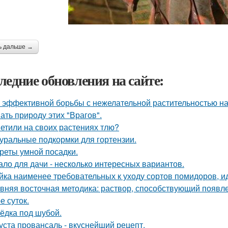
ь дальше →
ледние обновления на сайте:
 эффективной борьбы с нежелательной растительностью н
ать природу этих "Врагов".
етили на своих растениях тлю?
уральные подкормки для гортензии.
реты умной посадки.
ало для дачи - несколько интересных вариантов.
йка наименее требовательных к уходу сортов помидоров, и
вняя восточная методика: раствор, способствующий появл
е суток.
ёдка под шубой.
уста провансаль - вкуснейший рецепт.