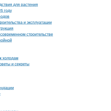
дствия для растения
5 году
водов
роительства и эксплуатации
трукция
о современном строительстве
войной
 к холодам
оветы и секреты
ендации
е