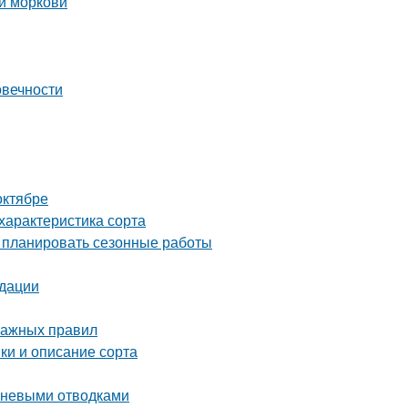
и моркови
овечности
октябре
характеристика сорта
о планировать сезонные работы
ндации
важных правил
ки и описание сорта
рневыми отводками