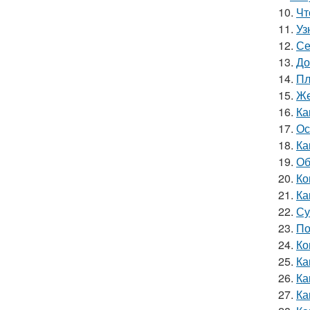
10.
Чт
11.
Уз
12.
Се
13.
До
14.
Пл
15.
Же
16.
Ка
17.
Ос
18.
Ка
19.
Об
20.
Ко
21.
Ка
22.
Су
23.
По
24.
Ко
25.
Ка
26.
Ка
27.
Ка