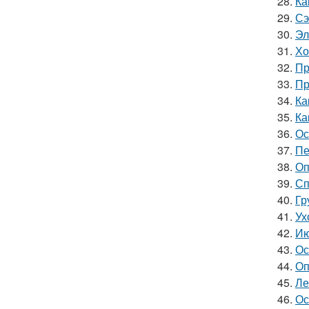
28.
Ка
29.
Сэ
30.
Эл
31.
Хо
32.
Пр
33.
Пр
34.
Ка
35.
Ка
36.
Ос
37.
Пе
38.
Оп
39.
Сп
40.
Гр
41.
Ух
42.
Ию
43.
Ос
44.
Оп
45.
Ле
46.
Ос