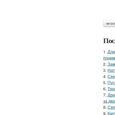
читат
Пос
1.
Для
поним
2.
Зам
3.
Нат
4.
Сек
5.
Пуг
6.
Тро
7.
Дре
за дво
8.
Сел
9.
Кап