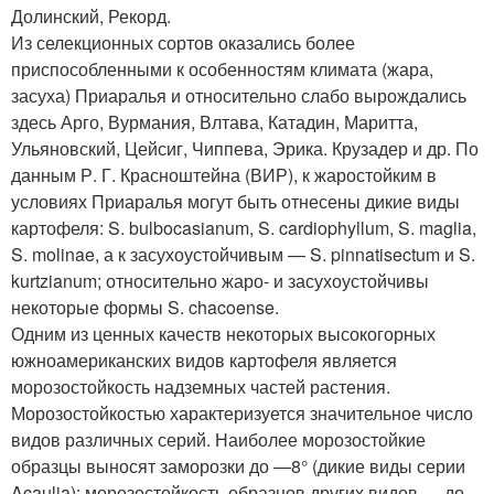
Долинский, Рекорд.
Из селекционных сортов оказались более
приспособленными к особенностям климата (жара,
засуха) Приаралья и относительно слабо вырождались
здесь Арго, Вурмания, Влтава, Катадин, Маритта,
Ульяновский, Цейсиг, Чиппева, Эрика. Крузадер и др. По
данным Р. Г. Красноштейна (ВИР), к жаростойким в
условиях Приаралья могут быть отнесены дикие виды
картофеля: S. bulbocasianum, S. cardiophyllum, S. maglia,
S. molinae, а к засухоустойчивым — S. pinnatisectum и S.
kurtzianum; относительно жаро- и засухоустойчивы
некоторые формы S. chacoense.
Одним из ценных качеств некоторых высокогорных
южноамериканских видов картофеля является
морозостойкость надземных частей растения.
Морозостойкостью характеризуется значительное число
видов различных серий. Наиболее морозостойкие
образцы выносят заморозки до —8° (дикие виды серии
Acaulia); морозостойкость образцов других видов — до