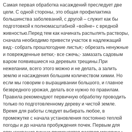
Самая первая обработка насаждений преследует две
цели. С одной стороны, это общая профилактика
большинства заболеваний, с другой – служит как бы
подготовкой к полномасштабной «войне» с вредной
живностью.Перед тем как начинать распылять растворы,
сначала необходимо привести участок в надлежащий
вид:- собрать прошлогодние листья;- обрезать ненужные
и поврежденные ветки;- все сжечь;- замазать садовым
варом появившиеся на деревьях трещины.При
нежелании, всего этого можно и не делать, а залить
землю и насаждения большим количеством химии. Но
если мы говорим о выращивании большого, и главное
безвредного урожая, делать все нужно по правилам.
Правила рекомендуют первичную обработку проводить
только по подготовленному дереву и чистой земле.
Время для работы следует выбирать любое, в
промежутке с начала установления постоянно теплой
погоды и до начала пробуждения почек. Первым для
опрыскивания вишни применяется раствор мочевины