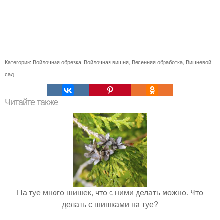
Категории:
Войлочная обрезка
,
Войлочная вишня
,
Весенняя обработка
,
Вишневой
сад
Читайте также
На туе много шишек, что с ними делать можно. Что
делать с шишками на туе?