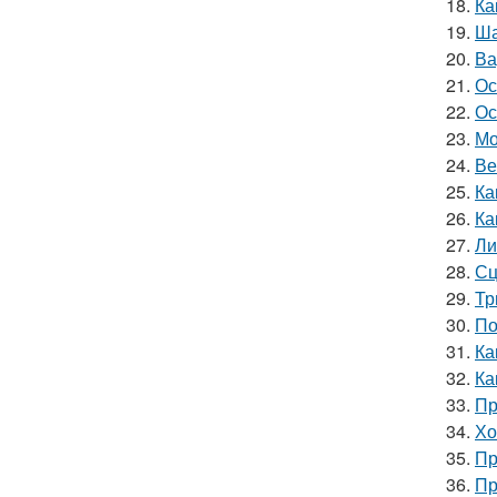
18.
Ка
19.
Ша
20.
Ва
21.
Ос
22.
Ос
23.
Мо
24.
Ве
25.
Ка
26.
Ка
27.
Ли
28.
Сц
29.
Тр
30.
По
31.
Ка
32.
Ка
33.
Пр
34.
Хо
35.
Пр
36.
Пр