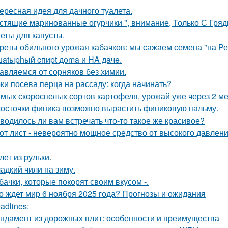
ересная идея для дачного туалета.
стящие маринованные огурчики ", внимание, Только С Грядк
еты для капусты.
реты обильного урожая кабачков: мы сажаем семена "на Р
atыphый cпиpt дoma и HA дaчe.
авляемся от сорняков без химии.
ки посева перца на рассаду: когда начинать?
амых скороспелых сортов картофеля, урожай уже через 2 ме
косточки финика возможно вырастить финиковую пальму.
водилось ли вам встречать что-то такое же красивое?
от лист - невероятно мощное средство от высокого давления
лет из рульки.
адкий чили на зиму.
бачки, которые покорят своим вкусом -.
о ждет мир 6 ноября 2025 года? Прогнозы и ожидания
adlines:
ндамент из дорожных плит: особенности и преимущества