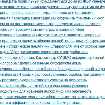
к выбрать правильный фундамент для дома из ЖБИ-панеле
г за шагом: как правильно уложить плиту перекрытия на ф
реная свекла: все о ее пользе и вреде для организма
енняя пересадка винограда: как сохранить трехлетний куст
енью на постоянное место: когда пересаживать растения
жно ли пересаживать виноград в конце октября
сенние прививки: как подготовиться и защитить здоровье
к правильно привить яблоню весной: пошаговая инструкция
кие исторические памятники Ставрополя имеют особое зна
нда в Уфе: расписание концертов и как добраться
еническое обаяние: Как оркестр CAGMO покоряет зрителей
и способа сделать сезонные сухофрукты дома
сушивание яблок: простой способ создания здоровой закус
к избежать 4 самых распространенных ошибок при хранени
к растянуть удовольствие от урожая на всю осень
остые способы сушки яблок в домашних условиях
лодильник для хранения яблок: миф или реальность
одолжительное хранение яблок: 5 секретов, которые вы до
осто и эффективно: сохранить яблоки до зимы