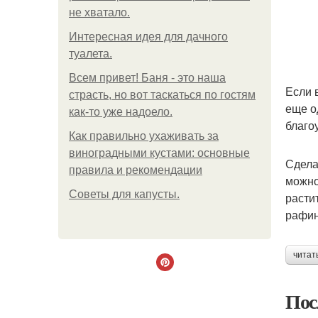
не хватало.
Интересная идея для дачного
туалета.
Всем привет! Баня - это наша
Если 
страсть, но вот таскаться по гостям
еще о
как-то уже надоело.
благо
Как правильно ухаживать за
виноградными кустами: основные
Сдела
правила и рекомендации
можно
Советы для капусты.
расти
рафин
читат
Пос