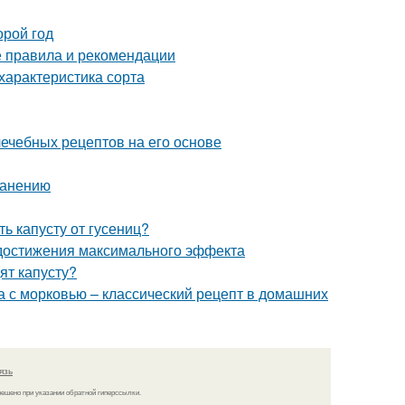
орой год
е правила и рекомендации
характеристика сорта
лечебных рецептов на его основе
ранению
ь капусту от гусениц?
 достижения максимального эффекта
ят капусту?
а с морковью – классический рецепт в домашних
язь
решено при указании обратной гиперссылки.