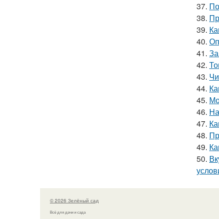
37.
По
38.
Пр
39.
Ка
40.
Оп
41.
За
42.
То
43.
Чи
44.
Ка
45.
Мо
46.
На
47.
Ка
48.
Пр
49.
Ка
50.
Вк
услов
© 2026 Зелёный сад
Всё для дачи и сада