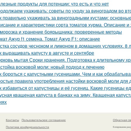
лезные продукты для потенции: что есть и что нет
одолжаем ухаживать: советы по уходу за виноградом во вт
к правильно ухаживать за виноградными кустами: основны
исание и характеристики сорта томатов хурма. Описание и 
морозка и хранение боярышника: проверенные методы
мат Ажур f1 семена. Томат Ажур F1: описание
стка сосудов чесноком и лимоном в домашних условиях. 8 
к выращивать капусту в августе и сентябре
рковь мытая Сроки хранения. Подготовка к длительному х
стойка восковой моли: новый подход к лечению
к бороться с капустными гусеницами. Чем и как обрабатыват
остые правила употребления настойки восковой моли для
к избавиться от капустницы и её гусениц. Какие гусеницы ед
усная квашеная капуста в банках на зиму. Квашеная капуст
иях
Контакты
Пользовательское соглашение
Обратная св
Политика конфидециальности
Копирование раз