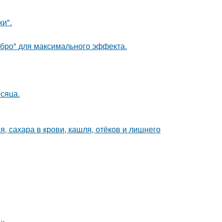
и".
ебро" для максимального эффекта.
сяца.
, сахара в крови, кашля, отёков и лишнего