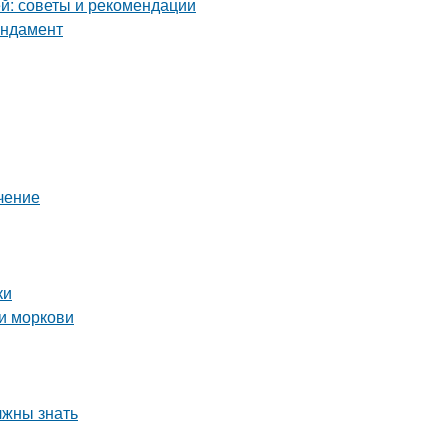
й: советы и рекомендации
ундамент
чение
ки
и моркови
лжны знать