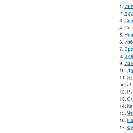
1.
Инт
2.
Хру
3.
Сов
4.
Сек
5.
Haш
6.
Изб
7.
Сро
8.
8 с
9.
Из 
10.
До
11.
Эт
веса!
12.
Ру
13.
Сл
14.
Ка
15.
Чт
16.
He
17.
Фу