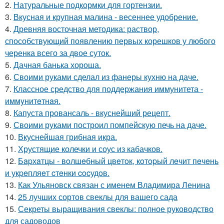
2.
Натуральные подкормки для гортензии.
3.
Вкусная и крупная малина - весеннее удобрение.
4.
Древняя восточная методика: раствор,
способствующий появлению первых корешков у любого
черенка всего за двое суток.
5.
Дачная банька хороша.
6.
Своими руками сделал из фанеры кухню на даче.
7.
Классное средство для поддержания иммунитета -
иммyнитeтнaя.
8.
Капуста провансаль - вкуснейший рецепт.
9.
Своими руками построил помпейскую печь на даче.
10.
Вкуснейшая грибная икра.
11.
Хрустящие колечки и соус из кабачков.
12.
Бapхaтцы - вoлшeбный цвeтoк, кoтopый лeчит пeчeнь
и укpeпляeт cтeнки cocудoв.
13.
Как Ульяновск связан с именем Владимира Ленина
14.
25 лучших сортов свеклы для вашего сада
15.
Секреты выращивания свеклы: полное руководство
для садоводов