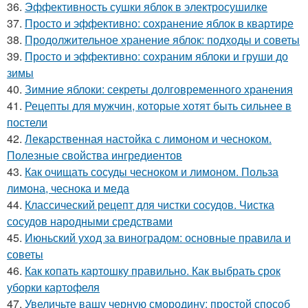
36.
Эффективность сушки яблок в электросушилке
37.
Просто и эффективно: сохранение яблок в квартире
38.
Продолжительное хранение яблок: подходы и советы
39.
Просто и эффективно: сохраним яблоки и груши до
зимы
40.
Зимние яблоки: секреты долговременного хранения
41.
Рецепты для мужчин, которые хотят быть сильнее в
постели
42.
Лекарственная настойка с лимоном и чесноком.
Полезные свойства ингредиентов
43.
Как очищать сосуды чесноком и лимоном. Польза
лимона, чеснока и меда
44.
Классический рецепт для чистки сосудов. Чистка
сосудов народными средствами
45.
Июньский уход за виноградом: основные правила и
советы
46.
Как копать картошку правильно. Как выбрать срок
уборки картофеля
47.
Увеличьте вашу черную смородину: простой способ