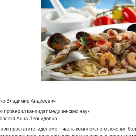
ко Владимир Андреевич
ю проверил кандидат медицинских наук
овская Анна Леонидовна
 при простатите, аденоме – часть комплексного лечения бо
ит от рецидивов, если придерживаться важных правил пита