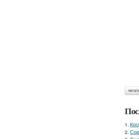
читат
Пос
1.
Ког
2.
Сор