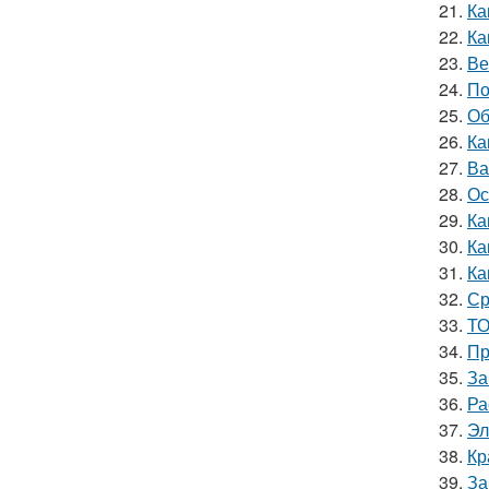
21.
Ка
22.
Ка
23.
Ве
24.
По
25.
Об
26.
Ка
27.
Ва
28.
Ос
29.
Ка
30.
Ка
31.
Ка
32.
Ср
33.
ТО
34.
Пр
35.
За
36.
Ра
37.
Эл
38.
Кр
39.
За