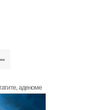
ака
татите, аденоме