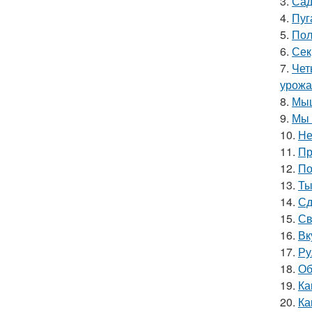
3.
Сад
4.
Пуг
5.
Пол
6.
Сек
7.
Чет
урожа
8.
Мыш
9.
Мы 
10.
Не
11.
Пр
12.
По
13.
Ты
14.
Сд
15.
Св
16.
Вк
17.
Ру
18.
Об
19.
Ка
20.
Ка