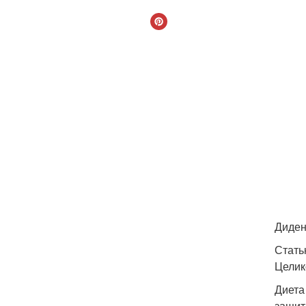
Диден
Стать
Целик
Диета
защит