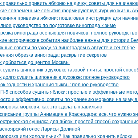
к правильно привить яблоню на дичку: советы для начинаю
кие современные события формируют культурную жизнь А
сенняя прививка яблони: пошаговая инструкция для начи
лное руководство по подготовке винограда к зиме
резка винограда осенью для новичков: полное руководство
кие исторические события наиболее важны для истории Бе
жные советы по уходу за виноградом в августе и сентябре
енняя обрезка винограда: раскрытие секретов
к добраться до центра Москвы
к сушить шиповник в духовке газовой плиты: простой спос
к долго сушить шиповник в духовке: полное руководство
ок годности и хранения тыквы: полное руководство
П-5 способов сушить яблоки: простые и эффективные мет
осто и эффективно: советы по хранению моркови на зиму в
морозка моркови: как это сделать правильно
списание группы Анимация в Краснодаре: все, что нужно зн
ектрическая сушилка для яблок: простой способ сохранени
асноярский голос Ларисы Долиной
морозка или холодильник? Как правильно хранить яблоки