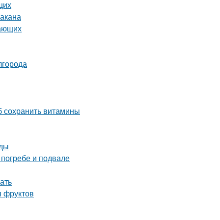
щих
бакана
нающих
лгорода
об сохранить витамины
оды
 погребе и подвале
ать
я фруктов