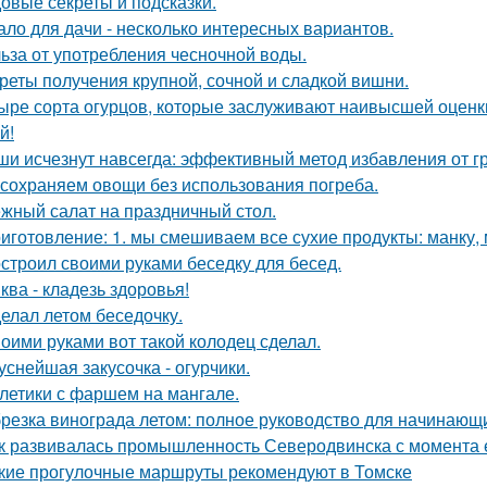
овые секреты и подсказки.
ало для дачи - несколько интересных вариантов.
ьза от употребления чесночной воды.
реты получения крупной, сочной и сладкой вишни.
ыре сорта огурцов, которые заслуживают наивысшей оценки
й!
и исчезнут навсегда: эффективный метод избавления от г
сохраняем овощи без использования погреба.
жный салат на праздничный стол.
иготовление: 1. мы смешиваем все сухие продукты: манку, м
строил своими руками беседку для бесед.
ква - кладезь здоровья!
елал летом беседочку.
оими руками вот такой колодец сделал.
уснейшая закусочка - огурчики.
летики с фаршем на мангале.
резка винограда летом: полное руководство для начинающ
к развивалась промышленность Северодвинска с момента 
кие прогулочные маршруты рекомендуют в Томске