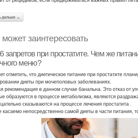
ь дальше →
 может заинтересовать
6 запретов при простатите. Чем же питан
чного меню?
ет отметить, что диетическое питание при простатите плани
ровании диеты при мочеполовых заболеваниях.
я рекомендация в данном случае банальна. Это отказ от упо
ые образуются в процессе метаболизма, являются раздра
ицательно сказываются на процессе лечения простатита .
е касаемо непосредственно самой диеты в части питания, 