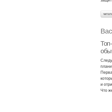
читат
Вас
Топ-
обы
Следу
плани
Перва
котор
и отр
Что ж