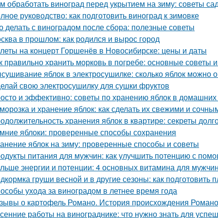
м обработать виноград перед укрытием на зиму: советы с
лное руководство: как подготовить виноград к зимовке
о делать с виноградом после сбора: полезные советы
сква в прошлом: как родился и вырос город
леты на концерт Горшенёв в Новосибирске: цены и даты
к правильно хранить морковь в погребе: основные советы 
сушивание яблок в электросушилке: сколько яблок можно о
елай свою электросушилку для сушки фруктов
осто и эффективно: советы по хранению яблок в домашних
морозка и хранение яблок: как сделать их свежими и сочны
одолжительность хранения яблок в квартире: секреты долг
мние яблоки: проверенные способы сохранения
анение яблок на зиму: проверенные способы и советы
одукты питания для мужчин: как улучшить потенцию с пом
льше энергии и потенции: 4 основных витамина для мужчи
дкормка груши весной и в другие сезоны: как подготовить п
особы ухода за виноградом в летнее время года
зывы о картофель Романо. История происхождения Роман
сенние работы на винограднике: что нужно знать для успе