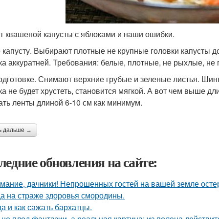
т квашеной капусты с яблоками и наши ошибки.
о капусту. Выбирают плотные не крупные головки капусты до 
ка аккуратней. Требования: белые, плотные, не рыхлые, не
подготовке. Снимают верхние грубые и зеленые листья. Шинк
ка не будет хрустеть, становится мягкой. А вот чем выше дл
ать ленты длиной 6-10 см как минимум.
ь дальше →
ледние обновления на сайте:
мание, дачники! Непрошенных гостей на вашей земле остер
а на страже здоровья смородины.
да и как сажать бархатцы.
 не плод фантазии, а реальная картина: из полена действи