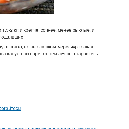
1.5-2 кг: и крепче, сочнее, менее рыхлые, и
 подвявшие.
уют тонко, но не слишком: чересчур тонкая
ина капустной нарезки, тем лучше: старайтесь
егайтесь!
тельно торчат угрожающие отростки, схожие с