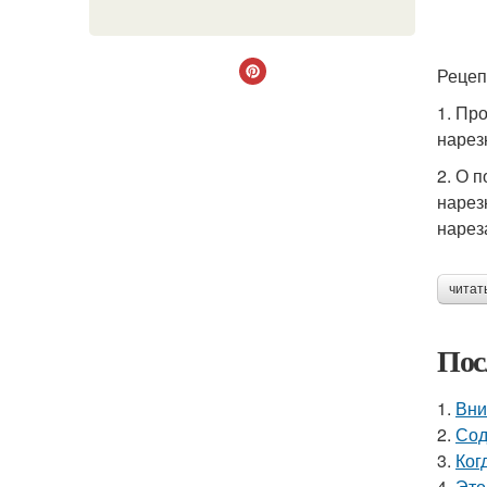
Рецеп
1. Пр
нарез
2. О 
нарез
нарез
читат
Пос
1.
Вни
2.
Сод
3.
Ког
4.
Это