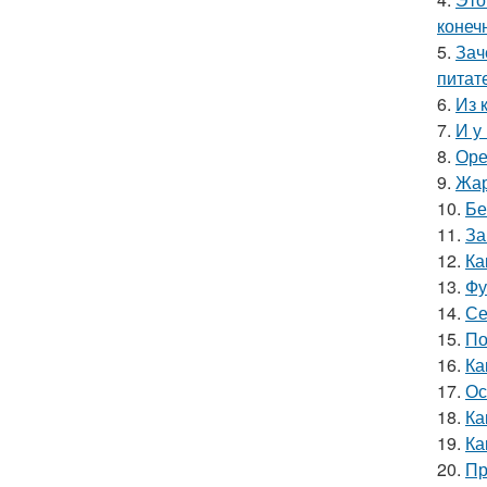
конеч
5.
Зач
питат
6.
Из 
7.
И у
8.
Оре
9.
Жар
10.
Бе
11.
За
12.
Ка
13.
Фу
14.
Се
15.
По
16.
Ка
17.
Ос
18.
Ка
19.
Ка
20.
Пр