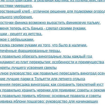
ностями умершего.
ерствевший хлеб - отличное решение для подкормки огород
ельного удобрения.
косточки финика возможно вырастить финиковую пальму.
 меня теперь есть банька - сделал своими руками.
шки - рецепт из детства.
кое с рёбрышками.
седка своими руками их того, что было в наличии.
печённые фаршированные перцы.
к правильно обрезать виноградные лозы каждый год
ндамент из плит перекрытия: особенности и преимущества
креты лучшего усвоения свеклы
лное руководство: как правильно пересадить виноград осе
кие лучшие парки в Тольятти для летнего отдыха
енняя пересадка винограда: как сохранить трехлетний куст
к правильно хранить черенки для прививки: советы и реко
к правильно привить яблоню: основные правила и советы
ививка яблони пошагово: руководство для начинающих