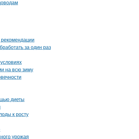
адоводам
и рекомендации
бработать за один раз
 условиях
ми на всю зиму
овечности
ощью диеты
н
лоды к росту
о
шного урожая