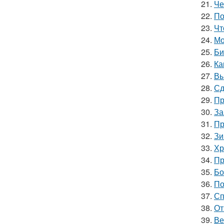
21.
Че
22.
По
23.
Чт
24.
Мо
25.
Би
26.
Ка
27.
Вы
28.
Сд
29.
Пр
30.
За
31.
Пр
32.
Зи
33.
Хр
34.
Пр
35.
Бо
36.
По
37.
Сп
38.
От
39.
Ве