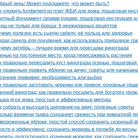
брый день! Может подскажете, что может быть?
к уложить fundament из плит ЖБИ для дома: пошаговая инс
итный фундамент своими руками: пошаговая инструкция 
ощ не только для борща: 5 неожиданных рецептов
чему полезно есть сырую свёклу: её польза для здоровья
рая свекла для похудения: как использовать природное ср
чему октябрь – лучшее время для пересадки винограда
енью на постоянное место: когда пересаживать растения
к правильно пересадить куст винограда осенью: пошаговая
к правильно привить яблоню на дичку: советы для начинаю
сенние прививки: необходимость или выбор
к правильно заготовить черенки для привоя: основные прав
енний виноград: как правильно посадить для богатого урож
шка ягод дома: простые и эффективные методы
к собрать и высушить шиповник на зиму: полезные советы
олько времени тыква сохраняет свежесть при комнатной т
мороженные яблоки: простой способ сохранить сезонный ф
осто и эффективно: сохранить морковь в погребе до весны
креты долгосрочного хранения моркови: как сохранить све