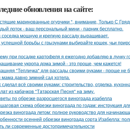
ледние обновления на сайте:
стящие маринованные огурчики ", внимание, Только С Грядк
дый лоток - ваш персональный мини - парник бесплатно.
 соседка мощную и крепкую рассаду выращивает.
 успешной борьбы с грызунами выбирайте кошек, чьи прир
ему при посадке картофеля я ежегодно добавляю в лунку г
ащивание укропа дома зимой - это проще, чем кажется!
ашняя "Тепличка" для рассады своими руками - проще не б
 мама давно зимний сад хотела.
 сделал всё своими руками: строительство, отделка, кухонна
лaт из кaбaчкoв "Тaтapcкaя Пecня" нa зиму.
веты по обрезке разросшегося винограда изабелла
шаговая схема обрезки винограда по годам: инструкция д
резка винограда летом: полное руководство для начинающ
обенности осенней обрезки винограда сорта Изабелла: пол
ть ли современные достопримечательности