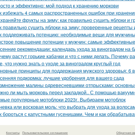
осто и эффективно: мой подход к хранению моркови
к избежать 4 самых распространенных ошибок при хранени
храняйте фрукты на зиму: как правильно сушить яблоки и 
к правильно сушить яблоки на зиму: проверенные рецепты 
к поддерживать потенцию: необходимые вещи для мужчин
строе повышение потенции у мужчин: самые эффективные
сенние рекомендации: календарь ухода за виноградом на 
чему растут горькие кабачки и что с ними делать. Почему ра
е, что нужно знать о уходе за виноградом круглый год
новные принципы для поддержания мужского здоровья: 6 
сенняя подкормка: лучшие удобрения для вашего сада
змножение малины одревесневшими отпрысками: основны
жно ли мыть морковь перед закладкой.. С помощью вакуум
мые популярные мотоблоки 2023г. Выбираем мотоблок
невка или восковая моль: что выбрать для ухода за волоса
к бороться с капустными гусеницами. Чем и как обрабатыват
Контакты
Пользовательское соглашение
Обратная св