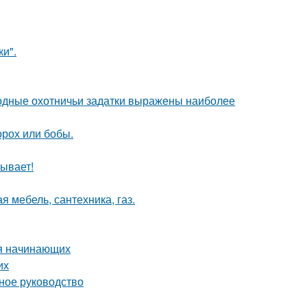
и".
одные охотничьи задатки выражены наиболее
орох или бобы.
ывает!
я мебель, сантехника, газ.
ля начинающих
их
ное руководство