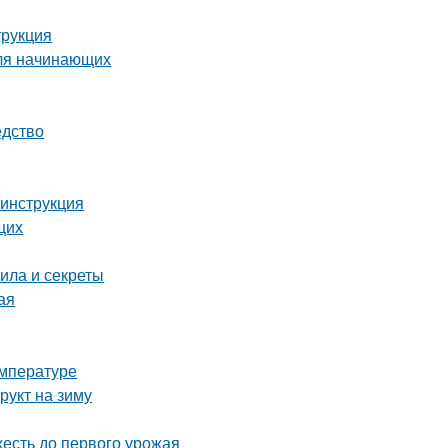
трукция
для начинающих
едство
 инструкция
щих
ила и секреты
ая
емпературе
рукт на зиму
жесть до первого урожая