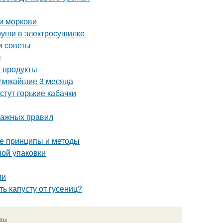
и моркови
груши в электросушилке
и советы
ы
 продукты
ближайшие 3 месяца
стут горькие кабачки
важных правил
е принципы и методы
ной упаковки
ми
ь капусту от гусениц?
язь