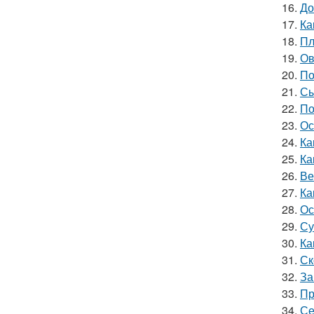
16.
До
17.
Ка
18.
Пл
19.
Ов
20.
По
21.
Сы
22.
По
23.
Ос
24.
Ка
25.
Ка
26.
Ве
27.
Ка
28.
Ос
29.
Су
30.
Ка
31.
Ск
32.
За
33.
Пр
34.
Се