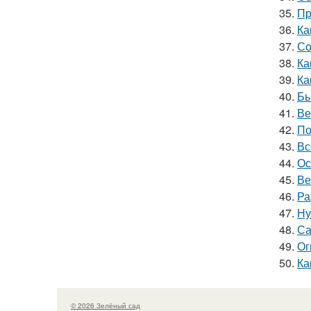
35.
Пр
36.
Ка
37.
Со
38.
Ка
39.
Ка
40.
Бы
41.
Ве
42.
По
43.
Вс
44.
Ос
45.
Ве
46.
Ра
47.
Ну
48.
Са
49.
Ог
50.
Ка
© 2026 Зелёный сад