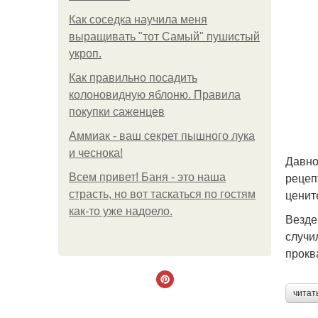
Как соседка научила меня
выращивать "тот Самый" пушистый
укроп.
Как правильно посадить
колоновидную яблоню. Правила
покупки саженцев
Аммиак - ваш секрет пышного лука
и чеснока!
Давно
рецеп
Всем привет! Баня - это наша
ценит
страсть, но вот таскаться по гостям
как-то уже надоело.
Везде
случи
прокв
читат