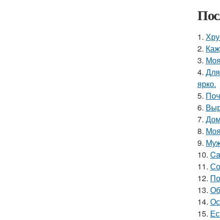
Пос
1.
Хру
2.
Каж
3.
Моя
4.
Для
ярко.
5.
Поч
6.
Выр
7.
Дом
8.
Моя
9.
Муж
10.
Ca
11.
Со
12.
По
13.
Об
14.
Ос
15.
Ес