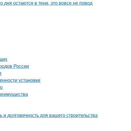
о дня остаются в тени, это вовсе не повод
щих
ородов России
я
енности установки
во
преимущества
 и долговечность для вашего строительства