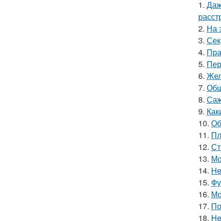
1.
Даж
расст
2.
На 
3.
Сек
4.
Пра
5.
Пер
6.
Жел
7.
Обш
8.
Саж
9.
Как
10.
Об
11.
Пл
12.
Ст
13.
Мо
14.
He
15.
Фу
16.
Мо
17.
По
18.
He