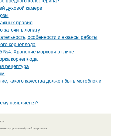
тво вредного холестерина?
ей духовой камере
дозы
важных правил
о заточить лопату
ательность, особенности и нюансы работы
ого корнеплода
б №4. Хранение моркови в глине
борка корнеплода
ая рецептура
ом
ие, какого качества должен быть мотоблок и
чему появляется?
язь
решено при указании обратной гиперссылки.