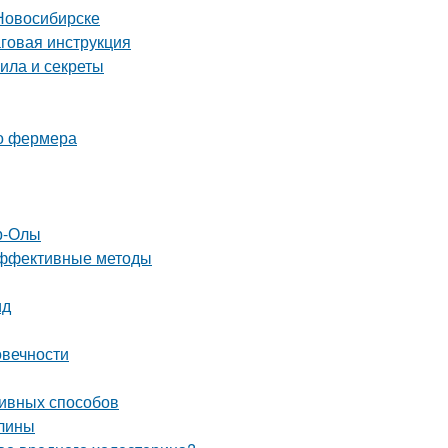
Новосибирске
аговая инструкция
ила и секреты
го фермера
р-Олы
 эффективные методы
ид
овечности
ивных способов
алины