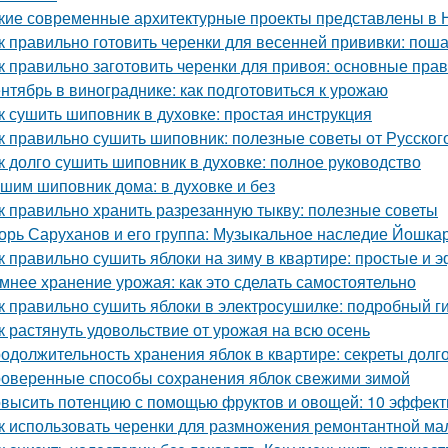
кие современные архитектурные проекты представлены в 
к правильно готовить черенки для весенней прививки: пош
к правильно заготовить черенки для привоя: основные прав
нтябрь в винограднике: как подготовиться к урожаю
к сушить шиповник в духовке: простая инструкция
к правильно сушить шиповник: полезные советы от Русско
к долго сушить шиповник в духовке: полное руководство
шим шиповник дома: в духовке и без
к правильно хранить разрезанную тыкву: полезные советы
орь Саруханов и его группа: Музыкальное наследие Йошка
к правильно сушить яблоки на зиму в квартире: простые и
мнее хранение урожая: как это сделать самостоятельно
к правильно сушить яблоки в электросушилке: подробный г
к растянуть удовольствие от урожая на всю осень
одолжительность хранения яблок в квартире: секреты долг
оверенные способы сохранения яблок свежими зимой
высить потенцию с помощью фруктов и овощей: 10 эффект
к использовать черенки для размножения ремонтантной м