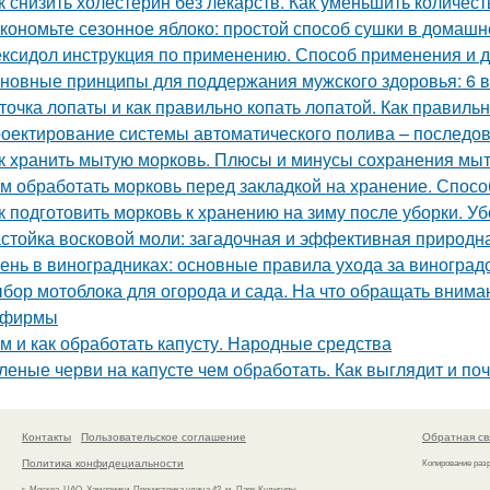
к снизить холестерин без лекарств. Как уменьшить количес
кономьте сезонное яблоко: простой способ сушки в домашн
ксидол инструкция по применению. Способ применения и 
новные принципы для поддержания мужского здоровья: 6 
точка лопаты и как правильно копать лопатой. Как правильн
оектирование системы автоматического полива – последов
к хранить мытую морковь. Плюсы и минусы сохранения мыт
м обработать морковь перед закладкой на хранение. Спосо
к подготовить морковь к хранению на зиму после уборки. У
стойка восковой моли: загадочная и эффективная природн
ень в виноградниках: основные правила ухода за виноград
бор мотоблока для огорода и сада. На что обращать вниман
 фирмы
м и как обработать капусту. Народные средства
леные черви на капусте чем обработать. Как выглядит и по
Контакты
Пользовательское соглашение
Обратная св
Политика конфидециальности
Копирование раз
г. Москва, ЦАО, Хамовники, Пречистенка улица 42, м. Парк Культуры