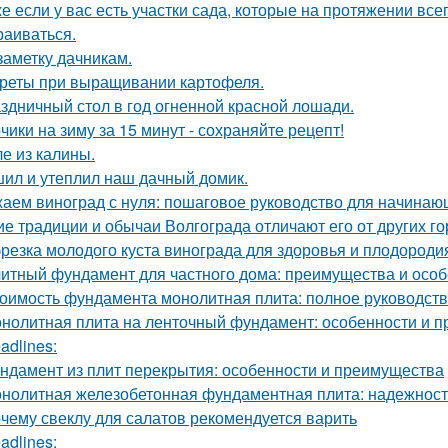
е если у вас есть участки сада, которые на протяжении всег
раиваться.
заметку дачникам.
реты при выращивании картофеля.
здничный стол в год огненной красной лошади.
чики на зиму за 15 минут - сохраняйте рецепт!
е из калины.
ил и утеплил наш дачный домик.
аем виноград с нуля: пошаговое руководство для начинаю
ие традиции и обычаи Волгограда отличают его от других г
резка молодого куста винограда для здоровья и плодороди
итный фундамент для частного дома: преимущества и особ
оимость фундамента монолитная плита: полное руководст
нолитная плита на ленточный фундамент: особенности и 
adlines:
ндамент из плит перекрытия: особенности и преимущества
нолитная железобетонная фундаментная плита: надежность
чему свеклу для салатов рекомендуется варить
adlines: