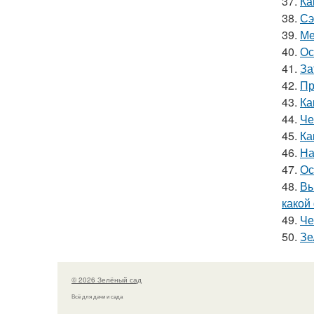
37.
Ка
38.
Сэ
39.
Ме
40.
Ос
41.
За
42.
Пр
43.
Ка
44.
Че
45.
Ка
46.
На
47.
Ос
48.
Вы
какой
49.
Че
50.
Зе
© 2026 Зелёный сад
Всё для дачи и сада