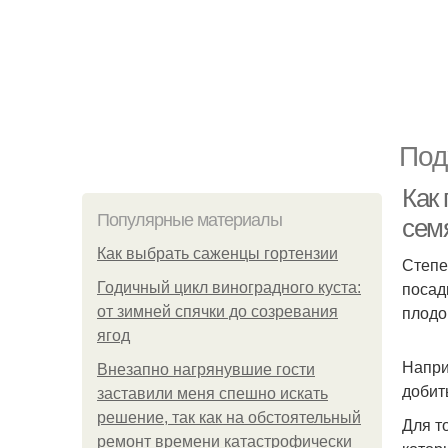
Под
Как
Популярные материалы
сем
Как выбрать саженцы гортензии
Степе
посад
Годичный цикл виноградного куста:
плодо
от зимней спячки до созревания
ягод
Напри
Внезапно нагрянувшие гости
добит
заставили меня спешно искать
решение, так как на обстоятельный
Для т
ремонт времени катастрофически