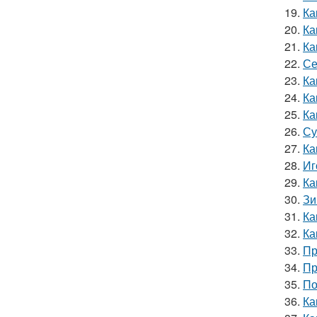
19.
Ка
20.
Ка
21.
Ка
22.
Се
23.
Ка
24.
Ка
25.
Ка
26.
Су
27.
Ка
28.
Иг
29.
Ка
30.
Зи
31.
Ка
32.
Ка
33.
Пр
34.
Пр
35.
По
36.
Ка