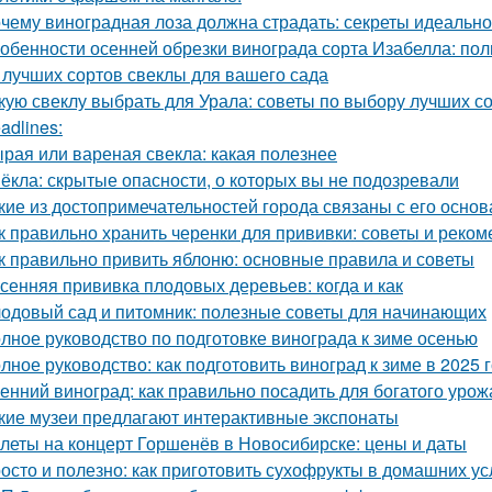
чему виноградная лоза должна страдать: секреты идеальн
обенности осенней обрезки винограда сорта Изабелла: пол
 лучших сортов свеклы для вашего сада
кую свеклу выбрать для Урала: советы по выбору лучших с
adlines:
рая или вареная свекла: какая полезнее
ёкла: скрытые опасности, о которых вы не подозревали
кие из достопримечательностей города связаны с его осно
к правильно хранить черенки для прививки: советы и реко
к правильно привить яблоню: основные правила и советы
сенняя прививка плодовых деревьев: когда и как
одовый сад и питомник: полезные советы для начинающих
лное руководство по подготовке винограда к зиме осенью
лное руководство: как подготовить виноград к зиме в 2025 
енний виноград: как правильно посадить для богатого урож
кие музеи предлагают интерактивные экспонаты
леты на концерт Горшенёв в Новосибирске: цены и даты
осто и полезно: как приготовить сухофрукты в домашних у