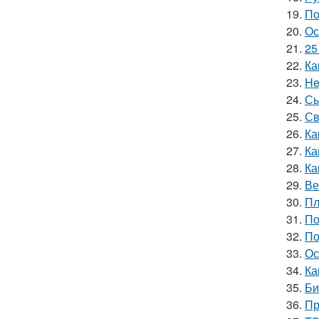
19.
По
20.
Ос
21.
25
22.
Ка
23.
He
24.
Сы
25.
Св
26.
Ка
27.
Ка
28.
Ка
29.
Ве
30.
Пл
31.
По
32.
По
33.
Ос
34.
Ка
35.
Би
36.
Пр