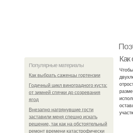
Поэ
Как
Популярные материалы
Чтобы
Как выбрать саженцы гортензии
двухл
отрос
Годичный цикл виноградного куста:
разме
от зимней спячки до созревания
испол
ягод
остав
Внезапно нагрянувшие гости
участ
заставили меня спешно искать
решение, так как на обстоятельный
ремонт времени катастрофически