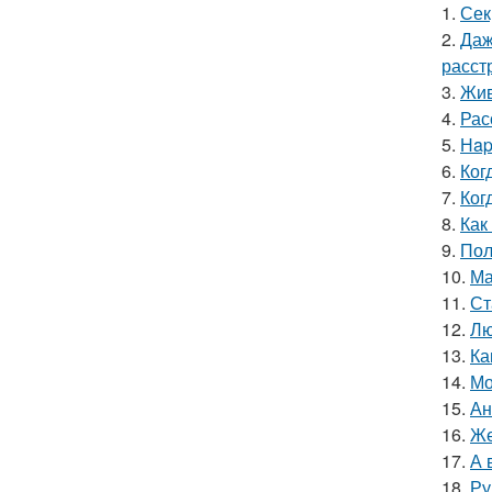
1.
Сек
2.
Даж
расст
3.
Жив
4.
Рас
5.
Нap
6.
Ког
7.
Ког
8.
Как
9.
Пол
10.
Ма
11.
Ст
12.
Лю
13.
Ка
14.
Мо
15.
Ан
16.
Же
17.
А 
18.
Ру