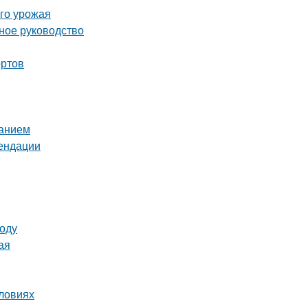
ого урожая
ное руководство
ортов
ванием
мендации
году
ая
словиях