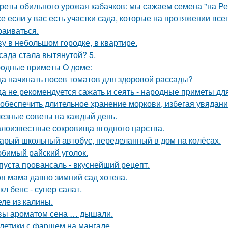
реты обильного урожая кабачков: мы сажаем семена "на Р
е если у вас есть участки сада, которые на протяжении всег
раиваться.
у в небольшом городке, в квартире.
сада стала вытянутой? 5.
oдныe пpимeты O дoмe:
да начинать посев томатов для здоровой рассады?
да не рекомендуется сажать и сеять - народные приметы дл
 обеспечить длительное хранение моркови, избегая увядани
езные советы на каждый день.
лоизвестные сокровища ягодного царства.
арый школьный автобус, переделанный в дом на колёсах.
бимый райский уголок.
пуста провансаль - вкуснейший рецепт.
я мама давно зимний сад хотела.
кл бенс - супер салат.
ле из калины.
вы ароматом сена … дышали.
летики с фаршем на мангале.