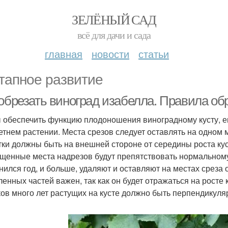
ЗЕЛЁНЫЙ САД
всё для дачи и сада
главная
новости
статьи
тапное развитие
 обрезать виноград изабелла. Правила об
 обеспечить функцию плодоношения виноградному кусту, ем
етнем растении. Места срезов следует оставлять на одном м
тки должны быть на внешней стороне от середины роста кус
щенные места надрезов будут препятствовать нормальному
нился год, и больше, удаляют и оставляют на местах среза
ленных частей важен, так как он будет отражаться на росте 
ков много лет растущих на кусте должно быть перпендикуляр