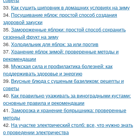
советы
33.
Как сушить шиповник в домашних условиях на зиму
34.
Посушивание яблок: простой способ создания
здоровой закуски
35.
Замороженные яблоки: простой способ сохранить
сезонный фрукт на зиму
36.
Холодильник для яблок: за или против
37.
Хранение яблок зимой: проверенные методы и
рекомендации
38.
Мужская сила и профилактика болезней: как
поддерживать здоровье и энергию
39.
Вкусные блюда с сушеным базиликом: рецепты и
советы
40.
Как правильно ухаживать за виноградными кустами:
основные правила и рекомендации
41.
Заморозка и хранение боярышника: проверенные
методы
42.
На участке электрический столб: все, что нужно знать
о проведении электричества