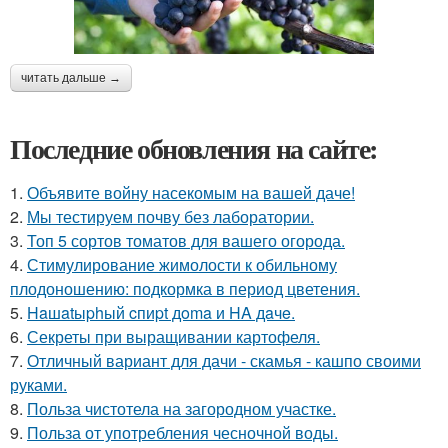
читать дальше →
Последние обновления на сайте:
1.
Объявите войну насекомым на вашей даче!
2.
Мы тестируем почву без лаборатории.
3.
Топ 5 сортов томатов для вашего огорода.
4.
Стимулирование жимолости к обильному
плодоношению: подкормка в период цветения.
5.
Haшatыphый cпиpt дoma и HA дaчe.
6.
Секреты при выращивании картофеля.
7.
Отличный вариант для дачи - скамья - кашпо своими
руками.
8.
Польза чистотела на загородном участке.
9.
Польза от употребления чесночной воды.