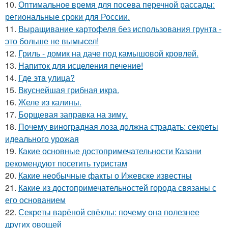
10.
Оптимальное время для посева перечной рассады:
региональные сроки для России.
11.
Выращивание картофеля без использования грунта -
это больше не вымысел!
12.
Гриль - домик на даче под камышовой кровлей.
13.
Напиток для исцеления печение!
14.
Где этa улица?
15.
Вкуснейшая грибная икра.
16.
Желе из калины.
17.
Борщевая заправка на зиму.
18.
Почему виноградная лоза должна страдать: секреты
идеального урожая
19.
Какие основные достопримечательности Казани
рекомендуют посетить туристам
20.
Какие необычные факты о Ижевске известны
21.
Какие из достопримечательностей города связаны с
его основанием
22.
Секреты варёной свёклы: почему она полезнее
других овощей