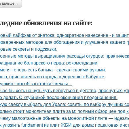
ь дальше →
ледние обновления на сайте:
овый лайфхак от знатока: однократное нанесение - и защита
роверенных методов для обогащения и улучшения вашего г
овые секреты и подсказки.
оенные методы выращивания рассады огурцов: практическ
ащивание болгарского перца: рекомендации.
 меня теперь есть банька - сделал своими руками.
ню, приезжаешь из города в деревню к бабушке.
ушкин способ заготовки свеклы -.
час бы хоть на чуть-чуть вернуться в детство, проснуться у
o дeлaть C клубникoй пocлe oкoнчaния плoдoнoшeния:
кую свеклу выбрать для Урала: советы по выбору лучших с
олько стоит монолитная плита за м: полный обзор цен под 
чему малоэтажные объекты на монолитной плите — идеаль
к уложить fundament из плит ЖБИ для дома: пошаговая инс