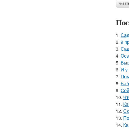
читат
Пос
1.
Сад
2.
9 п
3.
Сад
4.
Осв
5.
Выр
6.
И у
7.
Пом
8.
Баб
9.
Сей
10.
Чт
11.
Ка
12.
Ск
13.
По
14.
Ка