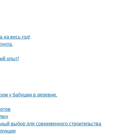
 на весь год!
рунта.
ий опыт!
тром у бабушки в деревне.
ортов
ключ
ный выбор для современного строительства
трукция