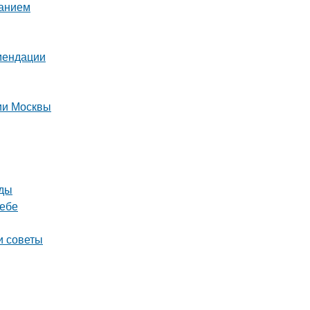
ванием
омендации
рии Москвы
оды
ребе
и советы