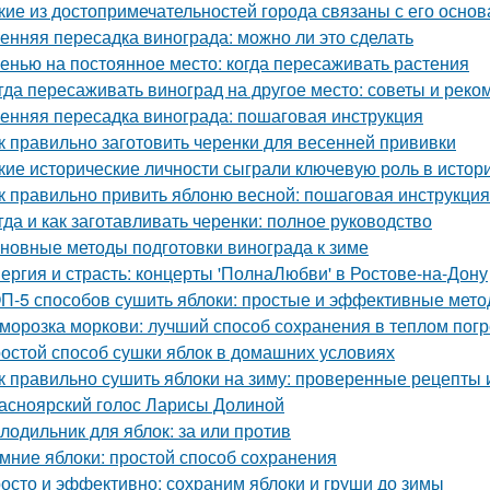
кие из достопримечательностей города связаны с его осно
енняя пересадка винограда: можно ли это сделать
енью на постоянное место: когда пересаживать растения
гда пересаживать виноград на другое место: советы и рек
енняя пересадка винограда: пошаговая инструкция
к правильно заготовить черенки для весенней прививки
кие исторические личности сыграли ключевую роль в исто
к правильно привить яблоню весной: пошаговая инструкция
гда и как заготавливать черенки: полное руководство
новные методы подготовки винограда к зиме
ергия и страсть: концерты 'ПолнаЛюбви' в Ростове-на-Дону
П-5 способов сушить яблоки: простые и эффективные мет
морозка моркови: лучший способ сохранения в теплом пог
остой способ сушки яблок в домашних условиях
к правильно сушить яблоки на зиму: проверенные рецепты 
асноярский голос Ларисы Долиной
лодильник для яблок: за или против
мние яблоки: простой способ сохранения
осто и эффективно: сохраним яблоки и груши до зимы