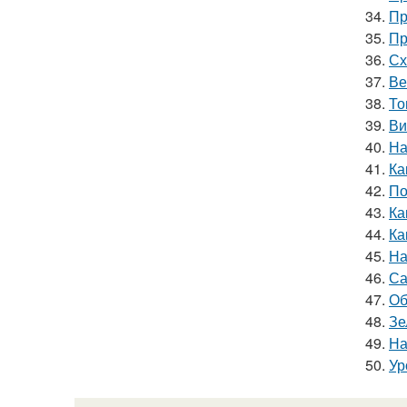
34.
Пр
35.
Пр
36.
Сх
37.
Ве
38.
То
39.
Ви
40.
На
41.
Ка
42.
По
43.
Ка
44.
Ка
45.
На
46.
Са
47.
Об
48.
Зе
49.
На
50.
Ур