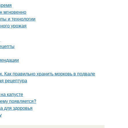
время
ин мгновенно
пы и технологии
шного урожая
я
ецепты
мендации
х. Как правильно хранить морковь в подвале
ая рецептура
 на капусте
чему появляется?
за для здоровья
у