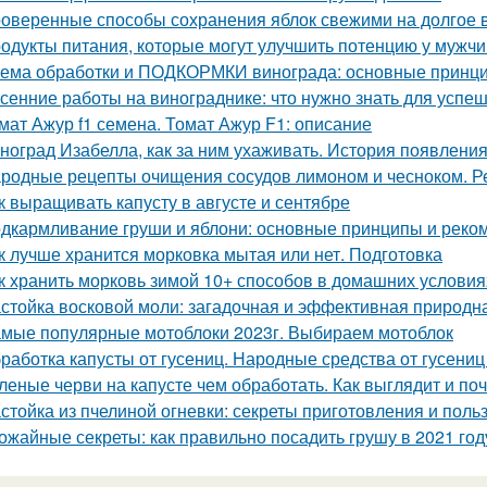
оверенные способы сохранения яблок свежими на долгое 
одукты питания, которые могут улучшить потенцию у мужч
ема обработки и ПОДКОРМКИ винограда: основные принци
сенние работы на винограднике: что нужно знать для успе
мат Ажур f1 семена. Томат Ажур F1: описание
ноград Изабелла, как за ним ухаживать. История появлени
родные рецепты очищения сосудов лимоном и чесноком. Р
к выращивать капусту в августе и сентябре
дкармливание груши и яблони: основные принципы и реко
к лучше хранится морковка мытая или нет. Подготовка
к хранить морковь зимой 10+ способов в домашних условия
стойка восковой моли: загадочная и эффективная природн
мые популярные мотоблоки 2023г. Выбираем мотоблок
работка капусты от гусениц. Народные средства от гусениц
леные черви на капусте чем обработать. Как выглядит и по
стойка из пчелиной огневки: секреты приготовления и поль
ожайные секреты: как правильно посадить грушу в 2021 год