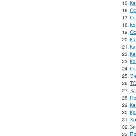
15.
Ка
16.
Ос
17.
Ос
18.
Ко
19.
Ос
20.
Ка
21.
Ка
22.
Ка
23.
Ко
24.
Ос
25.
Эн
26.
ТО
27.
За
28.
Пр
29.
Ка
30.
Кр
31.
Хо
32.
Зи
33.
Пр