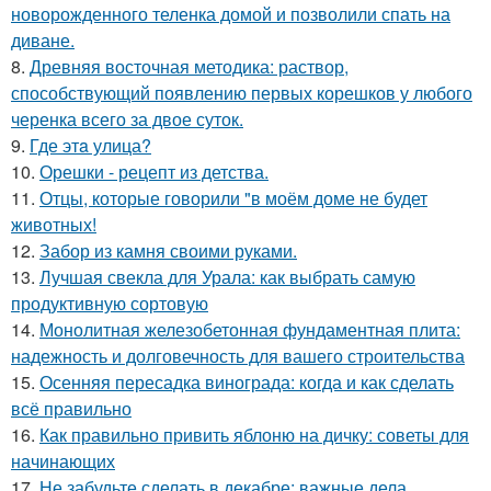
новорожденного теленка домой и позволили спать на
диване.
8.
Древняя восточная методика: раствор,
способствующий появлению первых корешков у любого
черенка всего за двое суток.
9.
Где этa улица?
10.
Орешки - рецепт из детства.
11.
Отцы, которые говорили "в моём доме не будет
животных!
12.
Забор из камня своими руками.
13.
Лучшая свекла для Урала: как выбрать самую
продуктивную сортовую
14.
Монолитная железобетонная фундаментная плита:
надежность и долговечность для вашего строительства
15.
Осенняя пересадка винограда: когда и как сделать
всё правильно
16.
Как правильно привить яблоню на дичку: советы для
начинающих
17.
Не забудьте сделать в декабре: важные дела,