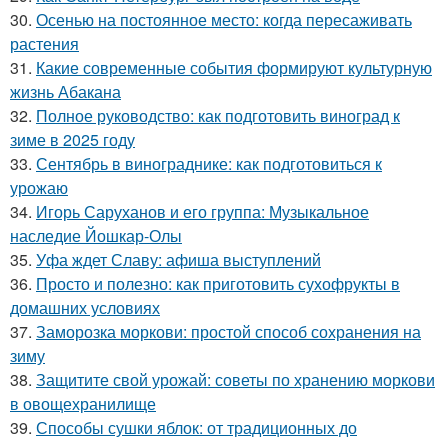
30.
Осенью на постоянное место: когда пересаживать
растения
31.
Какие современные события формируют культурную
жизнь Абакана
32.
Полное руководство: как подготовить виноград к
зиме в 2025 году
33.
Сентябрь в винограднике: как подготовиться к
урожаю
34.
Игорь Саруханов и его группа: Музыкальное
наследие Йошкар-Олы
35.
Уфа ждет Славу: афиша выступлений
36.
Просто и полезно: как приготовить сухофрукты в
домашних условиях
37.
Заморозка моркови: простой способ сохранения на
зиму
38.
Защитите свой урожай: советы по хранению моркови
в овощехранилище
39.
Способы сушки яблок: от традиционных до