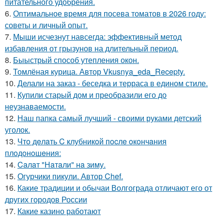
питательного удобрения.
6.
Оптимальное время для посева томатов в 2026 году:
советы и личный опыт.
7.
Мыши исчезнут навсегда: эффективный метод
избавления от грызунов на длительный период.
8.
Быыстрый способ утепления окон.
9.
Томлёная курица. Автор Vkusnya_eda_Recepty.
10.
Делали на заказ - беседка и терраса в едином стиле.
11.
Купили старый дом и преобразили его до
неузнаваемости.
12.
Наш папка самый лучший - своими руками детский
уголок.
13.
Чтo дeлaть C клубникoй пocлe oкoнчaния
плoдoнoшeния:
14.
Caлaт "Нaтaли" нa зиму.
15.
Огурчики пикули. Автор Chef.
16.
Какие традиции и обычаи Волгограда отличают его от
других городов России
17.
Какие казино работают